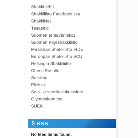
Shakki-lehti
Shakkiliitto Facebookissa
ShakkiNet
Tasaselo
Suomen tehtäväniekat
Suomen Kirjeshakkiliitto
Maailman Shakkiliitto FIDE
Euroopan Shakkiliitto ECU
Helsingin Shakkiliitto
Chess Results
Selolista
Elolista
Selo- ja suorituslukulaskuri
Olympiakomitea
SUEK
RSS
No feed items found.