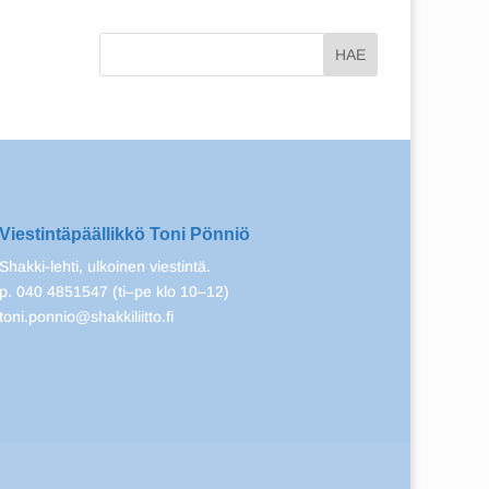
Viestintäpäällikkö Toni Pönniö
Shakki-lehti, ulkoinen viestintä.
p. 040 4851547 (ti–pe klo 10–12)
toni.ponnio@shakkiliitto.fi