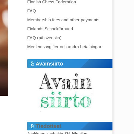
Finnish Chess Federation
FAQ
Membership fees and other payments
Finlands Schackförbund
FAQ (på svenska)
Medlemsavgifter och andra betalningar
Avainsiirto
Tiedotteet
Joukkuepikashakin SM-kilpailun