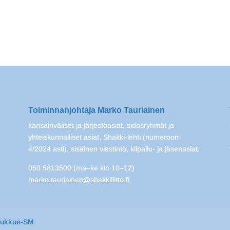
Toiminnanjohtaja Marko Tauriainen
kansainväliset ja järjestöasiat, sidosryhmät ja
yhteiskunnalliset asiat, Shakki-lehti (numeroon
4/2024 asti), sisäinen viestintä, kilpailu- ja jäsenasiat.
050 5813500 (ma–ke klo 10–12)
marko.tauriainen@shakkiliitto.fi
oukkue-SM