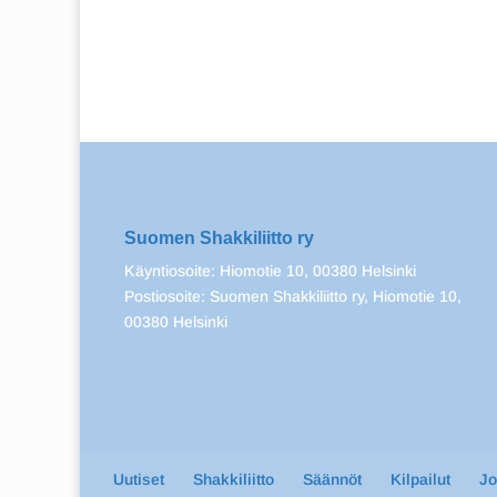
Suomen Shakkiliitto ry
Käyntiosoite: Hiomotie 10, 00380 Helsinki
Postiosoite: Suomen Shakkiliitto ry, Hiomotie 10,
00380 Helsinki
Uutiset
Shakkiliitto
Säännöt
Kilpailut
J