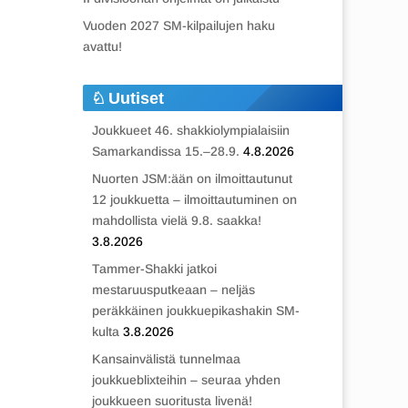
Vuoden 2027 SM-kilpailujen haku
avattu!
Uutiset
Joukkueet 46. shakkiolympialaisiin
Samarkandissa 15.–28.9.
4.8.2026
Nuorten JSM:ään on ilmoittautunut
12 joukkuetta – ilmoittautuminen on
mahdollista vielä 9.8. saakka!
3.8.2026
Tammer-Shakki jatkoi
mestaruusputkeaan – neljäs
peräkkäinen joukkuepikashakin SM-
kulta
3.8.2026
Kansainvälistä tunnelmaa
joukkueblixteihin – seuraa yhden
joukkueen suoritusta livenä!