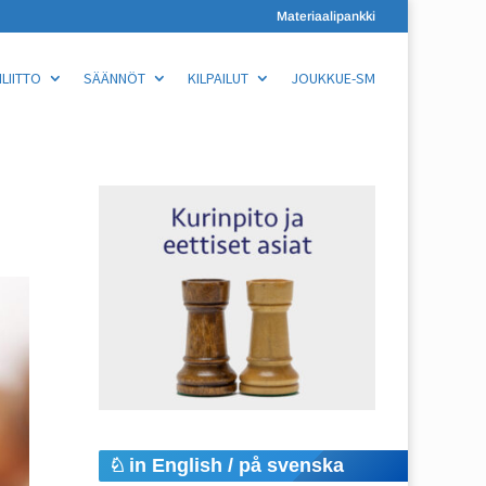
Materiaalipankki
LIITTO
SÄÄNNÖT
KILPAILUT
JOUKKUE-SM
in English / på svenska