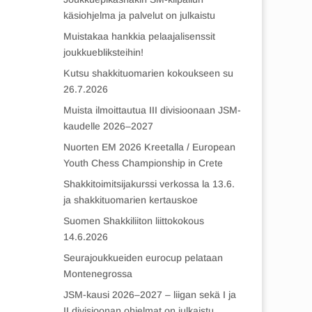
käsiohjelma ja palvelut on julkaistu
Muistakaa hankkia pelaajalisenssit
joukkuebliksteihin!
Kutsu shakkituomarien kokoukseen su
26.7.2026
Muista ilmoittautua III divisioonaan JSM-
kaudelle 2026–2027
Nuorten EM 2026 Kreetalla / European
Youth Chess Championship in Crete
Shakkitoimitsijakurssi verkossa la 13.6.
ja shakkituomarien kertauskoe
Suomen Shakkiliiton liittokokous
14.6.2026
Seurajoukkueiden eurocup pelataan
Montenegrossa
JSM-kausi 2026–2027 – liigan sekä I ja
II divisioonan ohjelmat on julkaistu