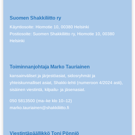
Suomen Shakkiliitto ry
Käyntiosoite: Hiomotie 10, 00380 Helsinki
Postiosoite: Suomen Shakkiliitto ry, Hiomotie 10, 00380
Helsinki
Toiminnanjohtaja Marko Tauriainen
kansainväliset ja järjestöasiat, sidosryhmät ja
yhteiskunnalliset asiat, Shakki-lehti (numeroon 4/2024 asti),
sisäinen viestintä, kilpailu- ja jäsenasiat.
050 5813500 (ma–ke klo 10–12)
marko.tauriainen@shakkiliitto.fi
Viestintäpäällikkö Toni Pönniö