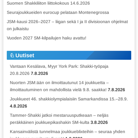
Suomen Shakkiliiton liittokokous 14.6.2026
Seurajoukkueiden eurocup pelataan Montenegrossa
JSM-kausi 2026–2027 – liigan sekä I ja II divisioonan ohjelmat
on julkaistu
Vuoden 2027 SM-kilpailujen haku avattu!
Uutiset
Vantaan Kesälava, Myyr York Park: Shakki-työpaja
20.8.2026
7.8.2026
Nuorten JSM:ään on ilmoittautunut 14 joukkuetta –
ilmoittautuminen on mahdollista vielä 9.8. saakka!
7.8.2026
Joukkueet 46. shakkiolympialaisiin Samarkandissa 15.–28.9.
4.8.2026
Tammer-Shakki jatkoi mestaruusputkeaan – neljäs
peräkkäinen joukkuepikashakin SM-kulta
3.8.2026
Kansainvälistä tunnelmaa joukkueblixteihin – seuraa yhden