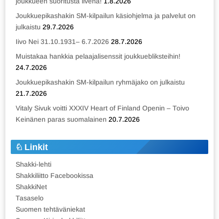
joukkueen suoritusta livenä!
1.8.2026
Joukkuepikashakin SM-kilpailun käsiohjelma ja palvelut on
julkaistu
29.7.2026
Iivo Nei 31.10.1931– 6.7.2026
28.7.2026
Muistakaa hankkia pelaajalisenssit joukkuebliksteihin!
24.7.2026
Joukkuepikashakin SM-kilpailun ryhmäjako on julkaistu
21.7.2026
Vitaly Sivuk voitti XXXIV Heart of Finland Openin – Toivo
Keinänen paras suomalainen
20.7.2026
Linkit
Shakki-lehti
Shakkiliitto Facebookissa
ShakkiNet
Tasaselo
Suomen tehtäväniekat