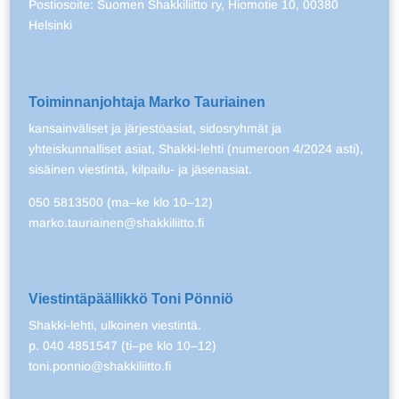
Postiosoite: Suomen Shakkiliitto ry, Hiomotie 10, 00380
Helsinki
Toiminnanjohtaja Marko Tauriainen
kansainväliset ja järjestöasiat, sidosryhmät ja
yhteiskunnalliset asiat, Shakki-lehti (numeroon 4/2024 asti),
sisäinen viestintä, kilpailu- ja jäsenasiat.
050 5813500 (ma–ke klo 10–12)
marko.tauriainen@shakkiliitto.fi
Viestintäpäällikkö Toni Pönniö
Shakki-lehti, ulkoinen viestintä.
p. 040 4851547 (ti–pe klo 10–12)
toni.ponnio@shakkiliitto.fi