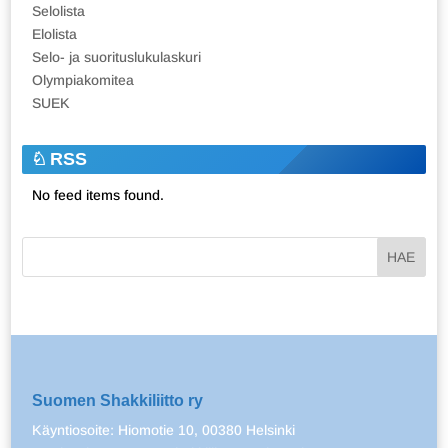
Selolista
Elolista
Selo- ja suorituslukulaskuri
Olympiakomitea
SUEK
RSS
No feed items found.
Suomen Shakkiliitto ry
Käyntiosoite: Hiomotie 10, 00380 Helsinki