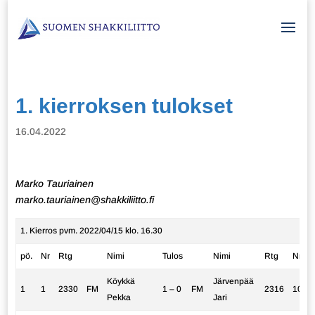
1. kierroksen tulokset
16.04.2022
Marko Tauriainen
marko.tauriainen@shakkiliitto.fi
1. Kierros pvm. 2022/04/15 klo. 16.30
pö.
Nr
Rtg
Nimi
Tulos
Nimi
Rtg
Nr
Köykkä
Järvenpää
1
1
2330
FM
1 – 0
FM
2316
10
Pekka
Jari