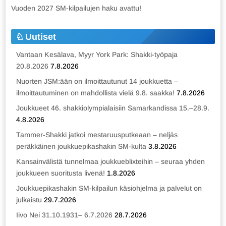
Vuoden 2027 SM-kilpailujen haku avattu!
Uutiset
Vantaan Kesälava, Myyr York Park: Shakki-työpaja
20.8.2026
7.8.2026
Nuorten JSM:ään on ilmoittautunut 14 joukkuetta –
ilmoittautuminen on mahdollista vielä 9.8. saakka!
7.8.2026
Joukkueet 46. shakkiolympialaisiin Samarkandissa 15.–28.9.
4.8.2026
Tammer-Shakki jatkoi mestaruusputkeaan – neljäs
peräkkäinen joukkuepikashakin SM-kulta
3.8.2026
Kansainvälistä tunnelmaa joukkueblixteihin – seuraa yhden
joukkueen suoritusta livenä!
1.8.2026
Joukkuepikashakin SM-kilpailun käsiohjelma ja palvelut on
julkaistu
29.7.2026
Iivo Nei 31.10.1931– 6.7.2026
28.7.2026