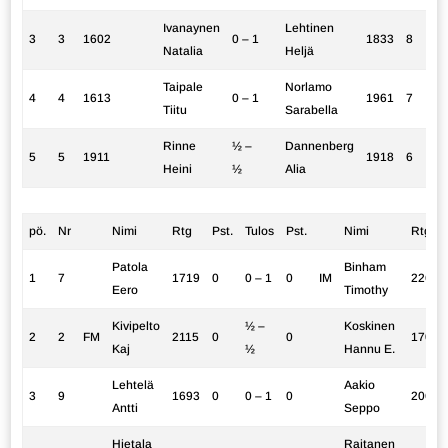
Ivanaynen
Lehtinen
3
3
1602
0 – 1
1833
8
Natalia
Heljä
Taipale
Norlamo
4
4
1613
0 – 1
1961
7
Tiitu
Sarabella
Rinne
½ –
Dannenberg
5
5
1911
1918
6
Heini
½
Alia
pö.
Nr
Nimi
Rtg
Pst.
Tulos
Pst.
Nimi
Rtg
Patola
Binham
1
7
1719
0
0 – 1
0
IM
2267
Eero
Timothy
Kivipelto
½ –
Koskinen
2
2
FM
2115
0
0
1707
Kaj
½
Hannu E.
Lehtelä
Aakio
3
9
1693
0
0 – 1
0
2068
Antti
Seppo
Hietala
Raitanen