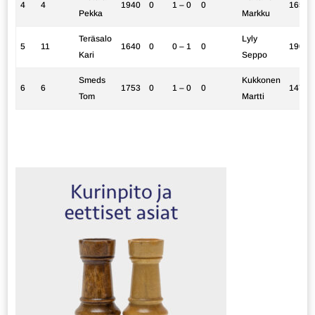
4
4
1940
0
1 – 0
0
1658
Pekka
Markku
Teräsalo
Lyly
5
11
1640
0
0 – 1
0
1903
Kari
Seppo
Smeds
Kukkonen
6
6
1753
0
1 – 0
0
1472
Tom
Martti