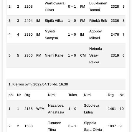
Wartiovaara
Luukkonen
2
2
2208
0 – 1
FM
2328
9
Oliver
Tommi
3
3
2494
IM
Sipilä Vilka
1 – 0
FM
Rönkä Erik
2336
8
Nyysti
Agopov
4
4
2390
IM
1 – 0
IM
2476
7
Sampsa
Mikael
Heinola
5
5
2300
FM
Niemi Kalle
1 – 0
CM
Vesa-
2319
6
Pekka
1. Kierros pvm. 2022/04/15 klo. 16.30
pö.
Nr
Rtg
Nimi
Tulos
Nimi
Rtg
Nr
Nazarova
Soboleva
1
1
2138
WFM
1 – 0
1461
10
Anastasia
Lidiia
Turunen
Sippola
2
2
1538
0 – 1
1837
9
Tiina
Sara-Olivia