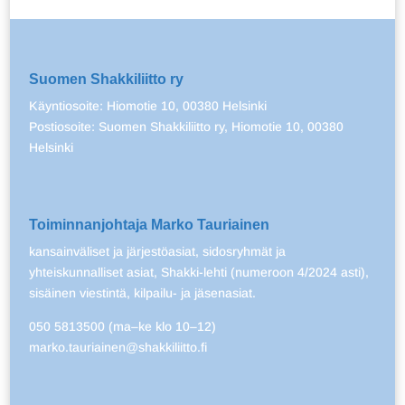
Suomen Shakkiliitto ry
Käyntiosoite: Hiomotie 10, 00380 Helsinki
Postiosoite: Suomen Shakkiliitto ry, Hiomotie 10, 00380
Helsinki
Toiminnanjohtaja Marko Tauriainen
kansainväliset ja järjestöasiat, sidosryhmät ja
yhteiskunnalliset asiat, Shakki-lehti (numeroon 4/2024 asti),
sisäinen viestintä, kilpailu- ja jäsenasiat.
050 5813500 (ma–ke klo 10–12)
marko.tauriainen@shakkiliitto.fi