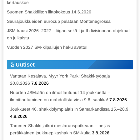
kertauskoe
Suomen Shakkiliiton liittokokous 14.6.2026
Seurajoukkueiden eurocup pelataan Montenegrossa
JSM-kausi 2026–2027 – liigan sekä I ja II divisioonan ohjelmat
on julkaistu
Vuoden 2027 SM-kilpailujen haku avattu!
Uutiset
Vantaan Kesälava, Myyr York Park: Shakki-työpaja
20.8.2026
7.8.2026
Nuorten JSM:ään on ilmoittautunut 14 joukkuetta –
ilmoittautuminen on mahdollista vielä 9.8. saakka!
7.8.2026
Joukkueet 46. shakkiolympialaisiin Samarkandissa 15.–28.9.
4.8.2026
Tammer-Shakki jatkoi mestaruusputkeaan – neljäs
peräkkäinen joukkuepikashakin SM-kulta
3.8.2026