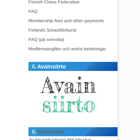
Finnish Chess Federation
FAQ
Membership fees and other payments
Finlands Schackförbund
FAQ (på svenska)
Medlemsavgifter och andra betalningar
Avainsiirto
Tiedotteet
Joukkuepikashakin SM-kilpailun