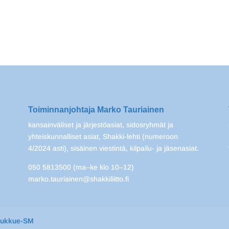
Toiminnanjohtaja Marko Tauriainen
kansainväliset ja järjestöasiat, sidosryhmät ja
yhteiskunnalliset asiat, Shakki-lehti (numeroon
4/2024 asti), sisäinen viestintä, kilpailu- ja jäsenasiat.
050 5813500 (ma–ke klo 10–12)
marko.tauriainen@shakkiliitto.fi
oukkue-SM