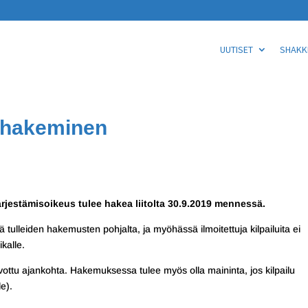
UUTISET
SHAKKI
n hakeminen
ärjestämisoikeus tulee hakea liitolta 30.9.2019 mennessä.
tulleiden hakemusten pohjalta, ja myöhässä ilmoitettuja kilpailuita ei
kalle.
ivottu ajankohta. Hakemuksessa tulee myös olla maininta, jos kilpailu
le).