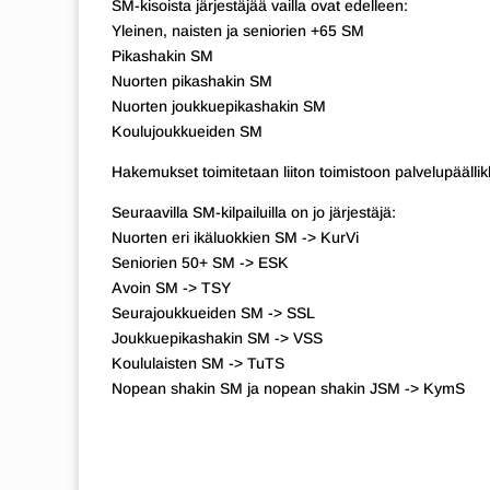
SM-kisoista järjestäjää vailla ovat edelleen:
Yleinen, naisten ja seniorien +65 SM
Pikashakin SM
Nuorten pikashakin SM
Nuorten joukkuepikashakin SM
Koulujoukkueiden SM
Hakemukset toimitetaan liiton toimistoon palvelupäällikk
Seuraavilla SM-kilpailuilla on jo järjestäjä:
Nuorten eri ikäluokkien SM -> KurVi
Seniorien 50+ SM -> ESK
Avoin SM -> TSY
Seurajoukkueiden SM -> SSL
Joukkuepikashakin SM -> VSS
Koululaisten SM -> TuTS
Nopean shakin SM ja nopean shakin JSM -> KymS