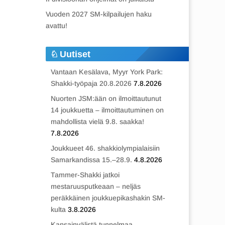
Vuoden 2027 SM-kilpailujen haku
avattu!
Uutiset
Vantaan Kesälava, Myyr York Park:
Shakki-työpaja 20.8.2026
7.8.2026
Nuorten JSM:ään on ilmoittautunut
14 joukkuetta – ilmoittautuminen on
mahdollista vielä 9.8. saakka!
7.8.2026
Joukkueet 46. shakkiolympialaisiin
Samarkandissa 15.–28.9.
4.8.2026
Tammer-Shakki jatkoi
mestaruusputkeaan – neljäs
peräkkäinen joukkuepikashakin SM-
kulta
3.8.2026
Kansainvälistä tunnelmaa