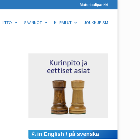
Materiaalipankki
LIITTO
SÄÄNNÖT
KILPAILUT
JOUKKUE-SM
in English / på svenska