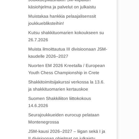
käsiohjelma ja palvelut on julkaistu
Muistakaa hankkia pelaajalisenssit
joukkuebliksteihin!
Kutsu shakkituomarien kokoukseen su
26.7.2026
Muista ilmoittautua III divisioonaan JSM-
kaudelle 2026–2027
Nuorten EM 2026 Kreetalla / European
Youth Chess Championship in Crete
Shakkitoimitsijakurssi verkossa la 13.6.
ja shakkituomarien kertauskoe
Suomen Shakkiliiton liittokokous
14.6.2026
Seurajoukkueiden eurocup pelataan
Montenegrossa
JSM-kausi 2026–2027 – liigan sekä I ja
II divisioonan ohjelmat on julkaistu