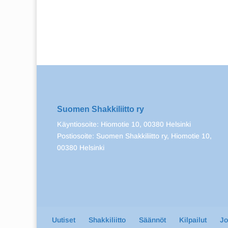
Suomen Shakkiliitto ry
Käyntiosoite: Hiomotie 10, 00380 Helsinki
Postiosoite: Suomen Shakkiliitto ry, Hiomotie 10,
00380 Helsinki
Uutiset
Shakkiliitto
Säännöt
Kilpailut
J