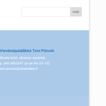
Viestintäpäällikkö Toni Pönniö
Shakki-lehti, ulkoinen viestintä.
p. 040 4851547 (ti–pe klo 10–12)
toni.ponnio@shakkiliitto.fi