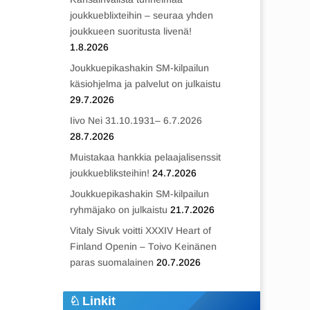
joukkueblixteihin – seuraa yhden
joukkueen suoritusta livenä!
1.8.2026
Joukkuepikashakin SM-kilpailun
käsiohjelma ja palvelut on julkaistu
29.7.2026
Iivo Nei 31.10.1931– 6.7.2026
28.7.2026
Muistakaa hankkia pelaajalisenssit
joukkuebliksteihin!
24.7.2026
Joukkuepikashakin SM-kilpailun
ryhmäjako on julkaistu
21.7.2026
Vitaly Sivuk voitti XXXIV Heart of
Finland Openin – Toivo Keinänen
paras suomalainen
20.7.2026
Linkit