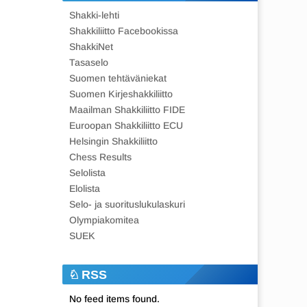
Shakki-lehti
Shakkiliitto Facebookissa
ShakkiNet
Tasaselo
Suomen tehtäväniekat
Suomen Kirjeshakkiliitto
Maailman Shakkiliitto FIDE
Euroopan Shakkiliitto ECU
Helsingin Shakkiliitto
Chess Results
Selolista
Elolista
Selo- ja suorituslukulaskuri
Olympiakomitea
SUEK
RSS
No feed items found.