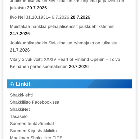
Joukkuepikashakin SM-kilpailun käsiohjelma ja palvelut on
julkaistu
29.7.2026
Iivo Nei 31.10.1931– 6.7.2026
28.7.2026
Muistakaa hankkia pelaajalisenssit joukkuebliksteihin!
24.7.2026
Joukkuepikashakin SM-kilpailun ryhmäjako on julkaistu
21.7.2026
Vitaly Sivuk voitti XXXIV Heart of Finland Openin – Toivo
Keinänen paras suomalainen
20.7.2026
Linkit
Shakki-lehti
Shakkiliitto Facebookissa
ShakkiNet
Tasaselo
Suomen tehtäväniekat
Suomen Kirjeshakkiliitto
Maailman Shakkiliitto FIDE