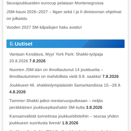
Seurajoukkueiden eurocup pelataan Montenegrossa
JSM-kausi 2026–2027 – liigan sekä I ja II divisioonan ohjelmat
on julkaistu
Vuoden 2027 SM-kilpailujen haku avattu!
Uutiset
Vantaan Kesälava, Myyr York Park: Shakki-työpaja
20.8.2026
7.8.2026
Nuorten JSM:ään on ilmoittautunut 14 joukkuetta –
ilmoittautuminen on mahdollista vielä 9.8. saakka!
7.8.2026
Joukkueet 46. shakkiolympialaisiin Samarkandissa 15.–28.9.
4.8.2026
Tammer-Shakki jatkoi mestaruusputkeaan – neljäs
peräkkäinen joukkuepikashakin SM-kulta
3.8.2026
Kansainvälistä tunnelmaa joukkueblixteihin – seuraa yhden
joukkueen suoritusta livenä!
1.8.2026