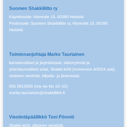
Suomen Shakkiliitto ry
Käyntiosoite: Hiomotie 10, 00380 Helsinki
Postiosoite: Suomen Shakkiliitto ry, Hiomotie 10, 00380
Helsinki
Toiminnanjohtaja Marko Tauriainen
kansainväliset ja järjestöasiat, sidosryhmät ja
yhteiskunnalliset asiat, Shakki-lehti (numeroon 4/2024 asti),
sisäinen viestintä, kilpailu- ja jäsenasiat.
050 5813500 (ma–ke klo 10–12)
marko.tauriainen@shakkiliitto.fi
Viestintäpäällikkö Toni Pönniö
Shakki-lehti, ulkoinen viestintä.