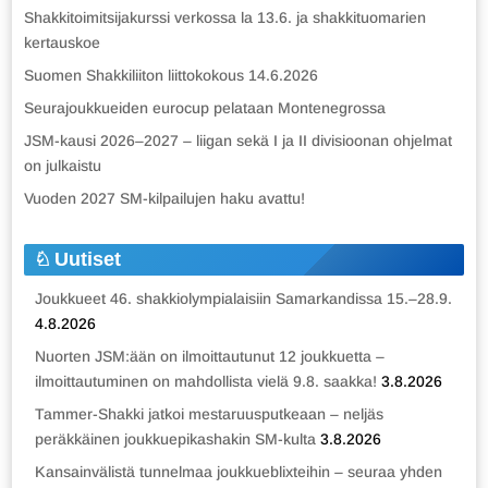
Shakkitoimitsijakurssi verkossa la 13.6. ja shakkituomarien
kertauskoe
Suomen Shakkiliiton liittokokous 14.6.2026
Seurajoukkueiden eurocup pelataan Montenegrossa
JSM-kausi 2026–2027 – liigan sekä I ja II divisioonan ohjelmat
on julkaistu
Vuoden 2027 SM-kilpailujen haku avattu!
Uutiset
Joukkueet 46. shakkiolympialaisiin Samarkandissa 15.–28.9.
4.8.2026
Nuorten JSM:ään on ilmoittautunut 12 joukkuetta –
ilmoittautuminen on mahdollista vielä 9.8. saakka!
3.8.2026
Tammer-Shakki jatkoi mestaruusputkeaan – neljäs
peräkkäinen joukkuepikashakin SM-kulta
3.8.2026
Kansainvälistä tunnelmaa joukkueblixteihin – seuraa yhden