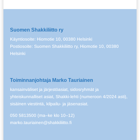
Suomen Shakkiliitto ry
Käyntiosoite: Hiomotie 10, 00380 Helsinki
Postiosoite: Suomen Shakkiliitto ry, Hiomotie 10, 00380
Helsinki
Toiminnanjohtaja Marko Tauriainen
kansainväliset ja järjestöasiat, sidosryhmät ja
yhteiskunnalliset asiat, Shakki-lehti (numeroon 4/2024 asti),
sisäinen viestintä, kilpailu- ja jäsenasiat.
050 5813500 (ma–ke klo 10–12)
marko.tauriainen@shakkiliitto.fi