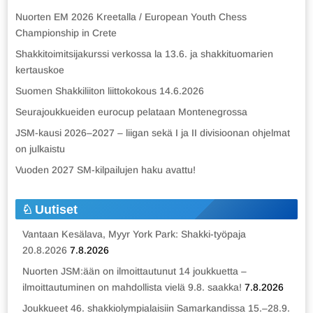
Nuorten EM 2026 Kreetalla / European Youth Chess
Championship in Crete
Shakkitoimitsijakurssi verkossa la 13.6. ja shakkituomarien
kertauskoe
Suomen Shakkiliiton liittokokous 14.6.2026
Seurajoukkueiden eurocup pelataan Montenegrossa
JSM-kausi 2026–2027 – liigan sekä I ja II divisioonan ohjelmat
on julkaistu
Vuoden 2027 SM-kilpailujen haku avattu!
Uutiset
Vantaan Kesälava, Myyr York Park: Shakki-työpaja
20.8.2026
7.8.2026
Nuorten JSM:ään on ilmoittautunut 14 joukkuetta –
ilmoittautuminen on mahdollista vielä 9.8. saakka!
7.8.2026
Joukkueet 46. shakkiolympialaisiin Samarkandissa 15.–28.9.