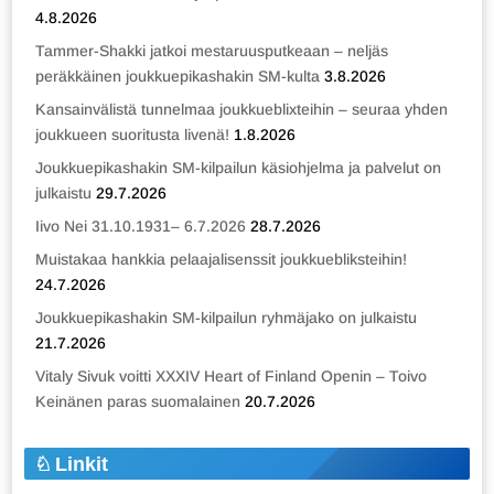
4.8.2026
Tammer-Shakki jatkoi mestaruusputkeaan – neljäs
peräkkäinen joukkuepikashakin SM-kulta
3.8.2026
Kansainvälistä tunnelmaa joukkueblixteihin – seuraa yhden
joukkueen suoritusta livenä!
1.8.2026
Joukkuepikashakin SM-kilpailun käsiohjelma ja palvelut on
julkaistu
29.7.2026
Iivo Nei 31.10.1931– 6.7.2026
28.7.2026
Muistakaa hankkia pelaajalisenssit joukkuebliksteihin!
24.7.2026
Joukkuepikashakin SM-kilpailun ryhmäjako on julkaistu
21.7.2026
Vitaly Sivuk voitti XXXIV Heart of Finland Openin – Toivo
Keinänen paras suomalainen
20.7.2026
Linkit