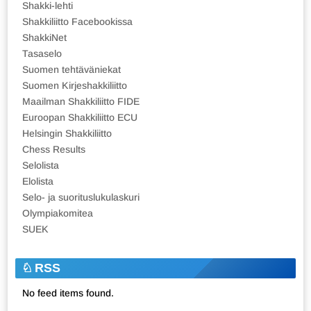
Shakki-lehti
Shakkiliitto Facebookissa
ShakkiNet
Tasaselo
Suomen tehtäväniekat
Suomen Kirjeshakkiliitto
Maailman Shakkiliitto FIDE
Euroopan Shakkiliitto ECU
Helsingin Shakkiliitto
Chess Results
Selolista
Elolista
Selo- ja suorituslukulaskuri
Olympiakomitea
SUEK
RSS
No feed items found.