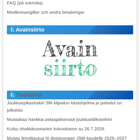
FAQ (på svenska)
Medlemsavgifter och andra betalningar
Avainsiirto
Tiedotteet
Joukkuepikashakin SM-kilpailun käsiohjelma ja palvelut on
julkaistu
Muistakaa hankkia pelaajalisenssit joukkuebliksteihin!
Kutsu shakkituomarien kokoukseen su 26.7.2026
Muista ilmoittautua III divisioonaan JSM-kaudelle 2026–2027