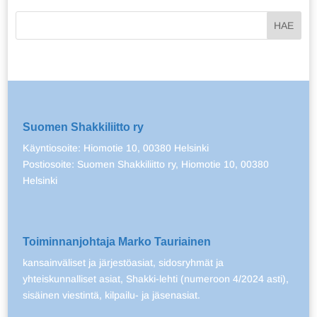
Suomen Shakkiliitto ry
Käyntiosoite: Hiomotie 10, 00380 Helsinki
Postiosoite: Suomen Shakkiliitto ry, Hiomotie 10, 00380
Helsinki
Toiminnanjohtaja Marko Tauriainen
kansainväliset ja järjestöasiat, sidosryhmät ja
yhteiskunnalliset asiat, Shakki-lehti (numeroon 4/2024 asti),
sisäinen viestintä, kilpailu- ja jäsenasiat.