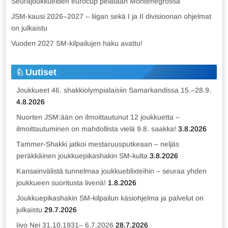
Seurajoukkueiden eurocup pelataan Montenegrossa
JSM-kausi 2026–2027 – liigan sekä I ja II divisioonan ohjelmat
on julkaistu
Vuoden 2027 SM-kilpailujen haku avattu!
Uutiset
Joukkueet 46. shakkiolympialaisiin Samarkandissa 15.–28.9.
4.8.2026
Nuorten JSM:ään on ilmoittautunut 12 joukkuetta –
ilmoittautuminen on mahdollista vielä 9.8. saakka!
3.8.2026
Tammer-Shakki jatkoi mestaruusputkeaan – neljäs
peräkkäinen joukkuepikashakin SM-kulta
3.8.2026
Kansainvälistä tunnelmaa joukkueblixteihin – seuraa yhden
joukkueen suoritusta livenä!
1.8.2026
Joukkuepikashakin SM-kilpailun käsiohjelma ja palvelut on
julkaistu
29.7.2026
Iivo Nei 31.10.1931– 6.7.2026
28.7.2026