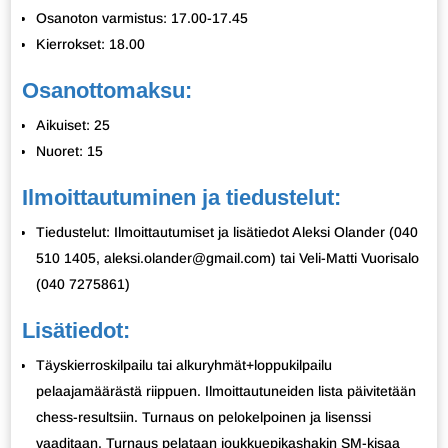
Osanoton varmistus: 17.00-17.45
Kierrokset: 18.00
Osanottomaksu:
Aikuiset: 25
Nuoret: 15
Ilmoittautuminen ja tiedustelut:
Tiedustelut: Ilmoittautumiset ja lisätiedot Aleksi Olander (040
510 1405, aleksi.olander@gmail.com) tai Veli-Matti Vuorisalo
(040 7275861)
Lisätiedot:
Täyskierroskilpailu tai alkuryhmät+loppukilpailu
pelaajamäärästä riippuen. Ilmoittautuneiden lista päivitetään
chess-resultsiin. Turnaus on pelokelpoinen ja lisenssi
vaaditaan. Turnaus pelataan joukkuepikashakin SM-kisaa