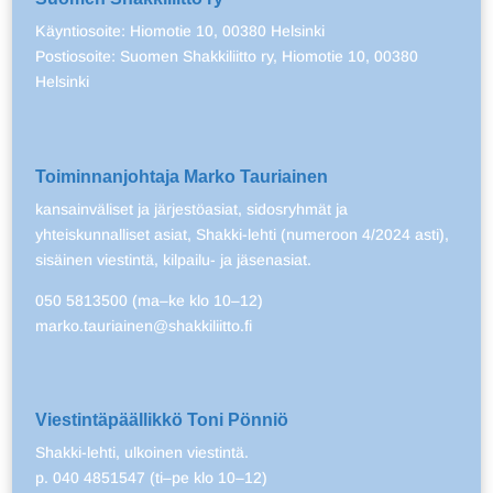
Käyntiosoite: Hiomotie 10, 00380 Helsinki
Postiosoite: Suomen Shakkiliitto ry, Hiomotie 10, 00380
Helsinki
Toiminnanjohtaja Marko Tauriainen
kansainväliset ja järjestöasiat, sidosryhmät ja
yhteiskunnalliset asiat, Shakki-lehti (numeroon 4/2024 asti),
sisäinen viestintä, kilpailu- ja jäsenasiat.
050 5813500 (ma–ke klo 10–12)
marko.tauriainen@shakkiliitto.fi
Viestintäpäällikkö Toni Pönniö
Shakki-lehti, ulkoinen viestintä.
p. 040 4851547 (ti–pe klo 10–12)