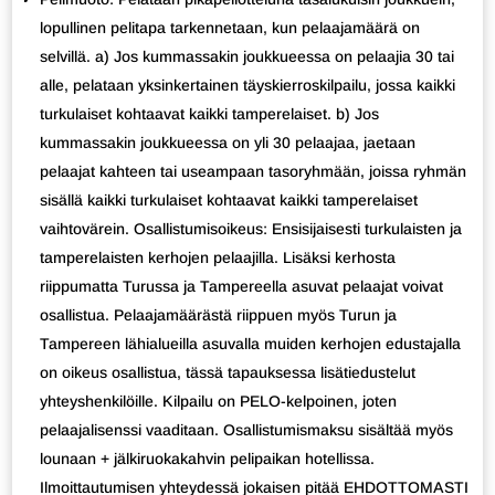
lopullinen pelitapa tarkennetaan, kun pelaajamäärä on
selvillä. a) Jos kummassakin joukkueessa on pelaajia 30 tai
alle, pelataan yksinkertainen täyskierroskilpailu, jossa kaikki
turkulaiset kohtaavat kaikki tamperelaiset. b) Jos
kummassakin joukkueessa on yli 30 pelaajaa, jaetaan
pelaajat kahteen tai useampaan tasoryhmään, joissa ryhmän
sisällä kaikki turkulaiset kohtaavat kaikki tamperelaiset
vaihtovärein. Osallistumisoikeus: Ensisijaisesti turkulaisten ja
tamperelaisten kerhojen pelaajilla. Lisäksi kerhosta
riippumatta Turussa ja Tampereella asuvat pelaajat voivat
osallistua. Pelaajamäärästä riippuen myös Turun ja
Tampereen lähialueilla asuvalla muiden kerhojen edustajalla
on oikeus osallistua, tässä tapauksessa lisätiedustelut
yhteyshenkilöille. Kilpailu on PELO-kelpoinen, joten
pelaajalisenssi vaaditaan. Osallistumismaksu sisältää myös
lounaan + jälkiruokakahvin pelipaikan hotellissa.
Ilmoittautumisen yhteydessä jokaisen pitää EHDOTTOMASTI