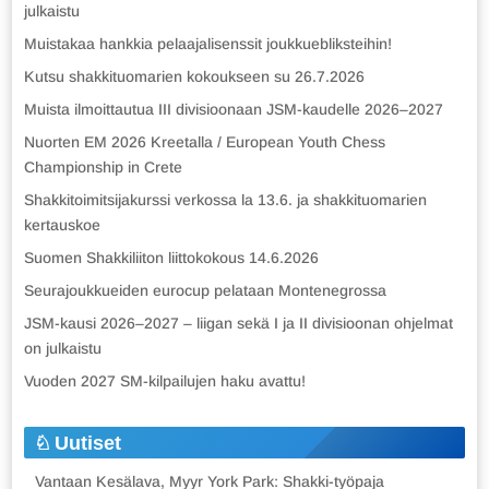
julkaistu
Muistakaa hankkia pelaajalisenssit joukkuebliksteihin!
Kutsu shakkituomarien kokoukseen su 26.7.2026
Muista ilmoittautua III divisioonaan JSM-kaudelle 2026–2027
Nuorten EM 2026 Kreetalla / European Youth Chess
Championship in Crete
Shakkitoimitsijakurssi verkossa la 13.6. ja shakkituomarien
kertauskoe
Suomen Shakkiliiton liittokokous 14.6.2026
Seurajoukkueiden eurocup pelataan Montenegrossa
JSM-kausi 2026–2027 – liigan sekä I ja II divisioonan ohjelmat
on julkaistu
Vuoden 2027 SM-kilpailujen haku avattu!
Uutiset
Vantaan Kesälava, Myyr York Park: Shakki-työpaja