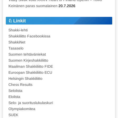
Keinänen paras suomalainen
20.7.2026
Linkit
Shakki-lehti
Shakkiliitto Facebookissa
ShakkiNet
Tasaselo
Suomen tehtäväniekat
Suomen Kirjeshakkiliitto
Maailman Shakkiliitto FIDE
Euroopan Shakkiliitto ECU
Helsingin Shakkiliitto
Chess Results
Selolista
Elolista
Selo- ja suorituslukulaskuri
Olympiakomitea
SUEK