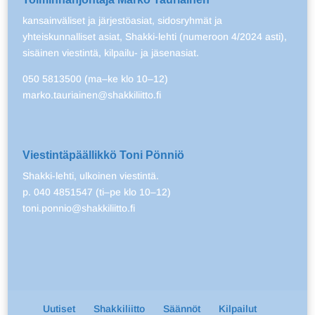
kansainväliset ja järjestöasiat, sidosryhmät ja
yhteiskunnalliset asiat, Shakki-lehti (numeroon 4/2024 asti),
sisäinen viestintä, kilpailu- ja jäsenasiat.
050 5813500 (ma–ke klo 10–12)
marko.tauriainen@shakkiliitto.fi
Viestintäpäällikkö Toni Pönniö
Shakki-lehti, ulkoinen viestintä.
p. 040 4851547 (ti–pe klo 10–12)
toni.ponnio@shakkiliitto.fi
Uutiset
Shakkiliitto
Säännöt
Kilpailut