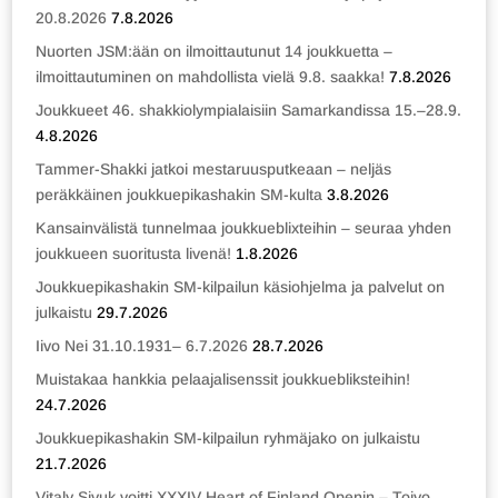
20.8.2026
7.8.2026
Nuorten JSM:ään on ilmoittautunut 14 joukkuetta –
ilmoittautuminen on mahdollista vielä 9.8. saakka!
7.8.2026
Joukkueet 46. shakkiolympialaisiin Samarkandissa 15.–28.9.
4.8.2026
Tammer-Shakki jatkoi mestaruusputkeaan – neljäs
peräkkäinen joukkuepikashakin SM-kulta
3.8.2026
Kansainvälistä tunnelmaa joukkueblixteihin – seuraa yhden
joukkueen suoritusta livenä!
1.8.2026
Joukkuepikashakin SM-kilpailun käsiohjelma ja palvelut on
julkaistu
29.7.2026
Iivo Nei 31.10.1931– 6.7.2026
28.7.2026
Muistakaa hankkia pelaajalisenssit joukkuebliksteihin!
24.7.2026
Joukkuepikashakin SM-kilpailun ryhmäjako on julkaistu
21.7.2026
Vitaly Sivuk voitti XXXIV Heart of Finland Openin – Toivo