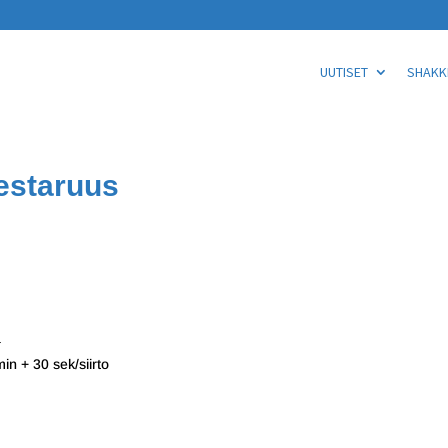
UUTISET
SHAKKI
estaruus
ä
in + 30 sek/siirto