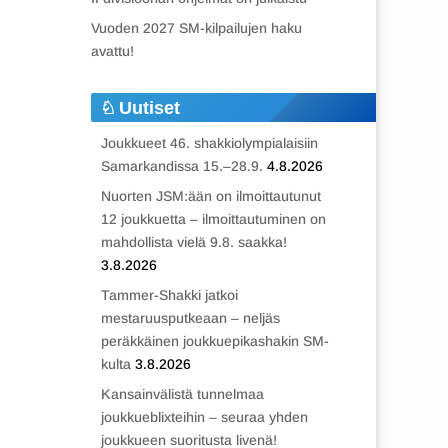
Vuoden 2027 SM-kilpailujen haku
avattu!
Uutiset
Joukkueet 46. shakkiolympialaisiin
Samarkandissa 15.–28.9.
4.8.2026
Nuorten JSM:ään on ilmoittautunut
12 joukkuetta – ilmoittautuminen on
mahdollista vielä 9.8. saakka!
3.8.2026
Tammer-Shakki jatkoi
mestaruusputkeaan – neljäs
peräkkäinen joukkuepikashakin SM-
kulta
3.8.2026
Kansainvälistä tunnelmaa
joukkueblixteihin – seuraa yhden
joukkueen suoritusta livenä!