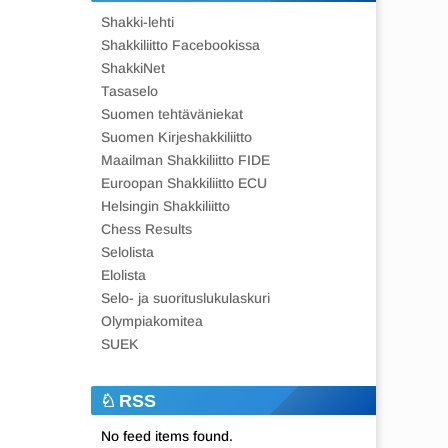
Shakki-lehti
Shakkiliitto Facebookissa
ShakkiNet
Tasaselo
Suomen tehtäväniekat
Suomen Kirjeshakkiliitto
Maailman Shakkiliitto FIDE
Euroopan Shakkiliitto ECU
Helsingin Shakkiliitto
Chess Results
Selolista
Elolista
Selo- ja suorituslukulaskuri
Olympiakomitea
SUEK
RSS
No feed items found.