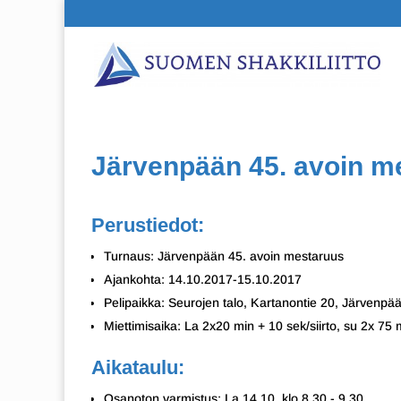
Järvenpään 45. avoin m
Perustiedot:
Turnaus: Järvenpään 45. avoin mestaruus
Ajankohta: 14.10.2017-15.10.2017
Pelipaikka: Seurojen talo, Kartanontie 20, Järvenpä
Miettimisaika: La 2x20 min + 10 sek/siirto, su 2x 75 m
Aikataulu:
Osanoton varmistus: La 14.10. klo 8.30 - 9.30