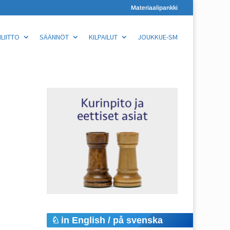
Materiaalipankki
LIITTO
SÄÄNNÖT
KILPAILUT
JOUKKUE-SM
in English / på svenska