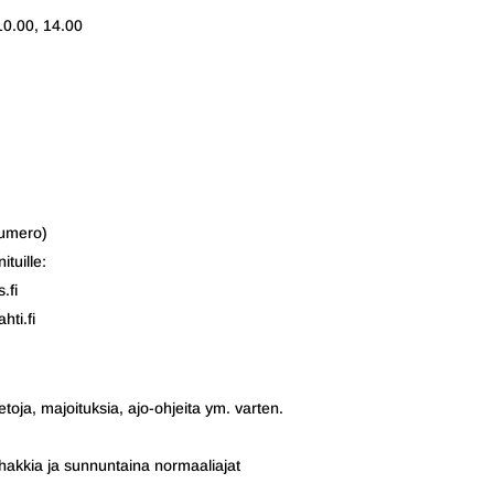
10.00, 14.00
numero)
tuille:
.fi
ti.fi
etoja, majoituksia, ajo-ohjeita ym. varten.
hakkia ja sunnuntaina normaaliajat