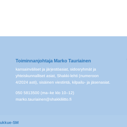
Toiminnanjohtaja Marko Tauriainen
kansainväliset ja järjestöasiat, sidosryhmät ja
yhteiskunnalliset asiat, Shakki-lehti (numeroon
4/2024 asti), sisäinen viestintä, kilpailu- ja jäsenasiat.
050 5813500 (ma–ke klo 10–12)
marko.tauriainen@shakkiliitto.fi
oukkue-SM