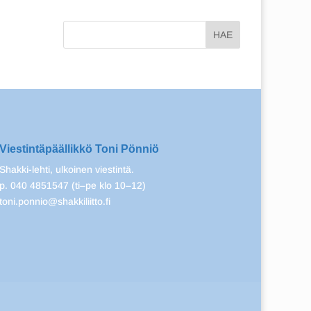
Viestintäpäällikkö Toni Pönniö
Shakki-lehti, ulkoinen viestintä.
p. 040 4851547 (ti–pe klo 10–12)
toni.ponnio@shakkiliitto.fi