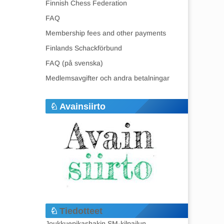
Finnish Chess Federation
FAQ
Membership fees and other payments
Finlands Schackförbund
FAQ (på svenska)
Medlemsavgifter och andra betalningar
Avainsiirto
Tiedotteet
Joukkuepikashakin SM-kilpailun