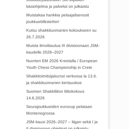
käsiohjelma ja palvelut on julkaistu
Muistakaa hankkia pelaajalisenssit
joukkuebliksteihin!
Kutsu shakkituomarien kokoukseen su
26.7.2026
Muista ilmoittautua III divisioonaan JSM-
kaudelle 2026–2027
Nuorten EM 2026 Kreetalla / European
Youth Chess Championship in Crete
Shakkitoimitsijakurssi verkossa la 13.6.
ja shakkituomarien kertauskoe
Suomen Shakkiliiton liittokokous
14.6.2026
Seurajoukkueiden eurocup pelataan
Montenegrossa
JSM-kausi 2026–2027 – liigan sekä I ja
II divisioonan ohjelmat on julkaistu