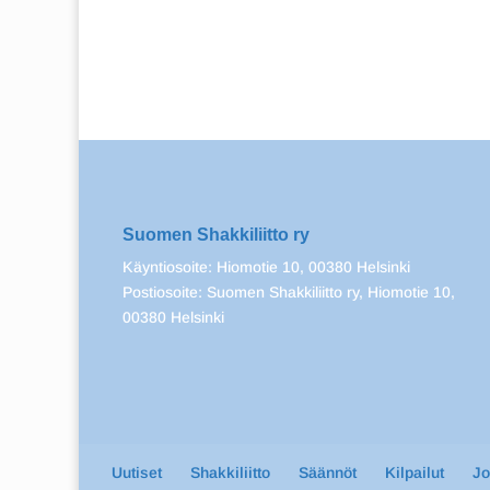
Suomen Shakkiliitto ry
Käyntiosoite: Hiomotie 10, 00380 Helsinki
Postiosoite: Suomen Shakkiliitto ry, Hiomotie 10,
00380 Helsinki
Uutiset
Shakkiliitto
Säännöt
Kilpailut
J