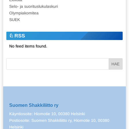
Selo- ja suorituslukulaskuri
Olympiakomitea
SUEK
RSS
No feed items found.
Suomen Shakkiliitto ry
Käyntiosoite: Hiomotie 10, 00380 Helsinki
Postiosoite: Suomen Shakkiliitto ry, Hiomotie 10, 00380
Helsinki