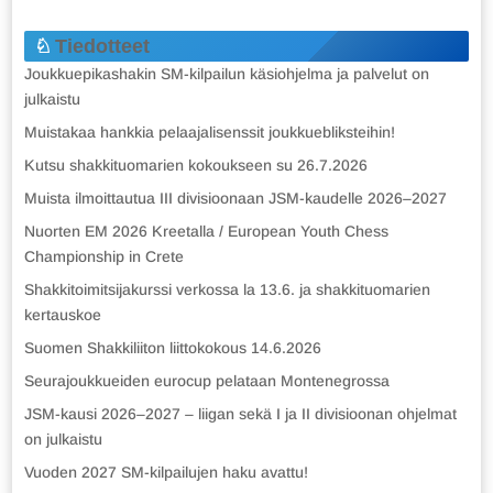
Tiedotteet
Joukkuepikashakin SM-kilpailun käsiohjelma ja palvelut on
julkaistu
Muistakaa hankkia pelaajalisenssit joukkuebliksteihin!
Kutsu shakkituomarien kokoukseen su 26.7.2026
Muista ilmoittautua III divisioonaan JSM-kaudelle 2026–2027
Nuorten EM 2026 Kreetalla / European Youth Chess
Championship in Crete
Shakkitoimitsijakurssi verkossa la 13.6. ja shakkituomarien
kertauskoe
Suomen Shakkiliiton liittokokous 14.6.2026
Seurajoukkueiden eurocup pelataan Montenegrossa
JSM-kausi 2026–2027 – liigan sekä I ja II divisioonan ohjelmat
on julkaistu
Vuoden 2027 SM-kilpailujen haku avattu!