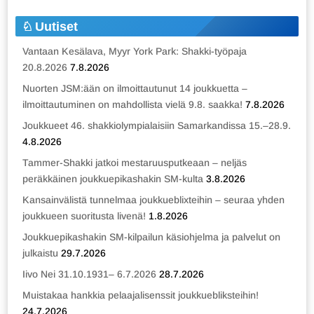
Uutiset
Vantaan Kesälava, Myyr York Park: Shakki-työpaja
20.8.2026
7.8.2026
Nuorten JSM:ään on ilmoittautunut 14 joukkuetta –
ilmoittautuminen on mahdollista vielä 9.8. saakka!
7.8.2026
Joukkueet 46. shakkiolympialaisiin Samarkandissa 15.–28.9.
4.8.2026
Tammer-Shakki jatkoi mestaruusputkeaan – neljäs
peräkkäinen joukkuepikashakin SM-kulta
3.8.2026
Kansainvälistä tunnelmaa joukkueblixteihin – seuraa yhden
joukkueen suoritusta livenä!
1.8.2026
Joukkuepikashakin SM-kilpailun käsiohjelma ja palvelut on
julkaistu
29.7.2026
Iivo Nei 31.10.1931– 6.7.2026
28.7.2026
Muistakaa hankkia pelaajalisenssit joukkuebliksteihin!
24.7.2026