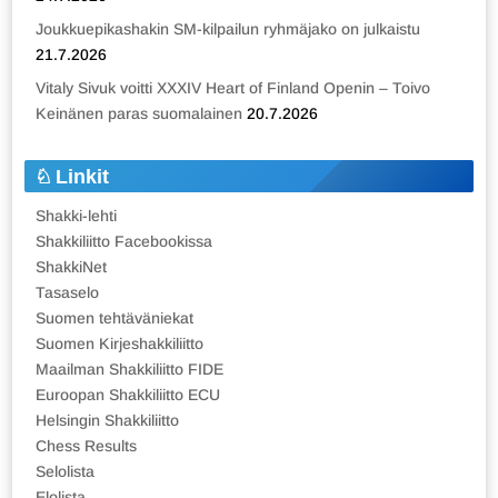
Joukkuepikashakin SM-kilpailun ryhmäjako on julkaistu
21.7.2026
Vitaly Sivuk voitti XXXIV Heart of Finland Openin – Toivo
Keinänen paras suomalainen
20.7.2026
Linkit
Shakki-lehti
Shakkiliitto Facebookissa
ShakkiNet
Tasaselo
Suomen tehtäväniekat
Suomen Kirjeshakkiliitto
Maailman Shakkiliitto FIDE
Euroopan Shakkiliitto ECU
Helsingin Shakkiliitto
Chess Results
Selolista
Elolista