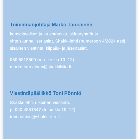
Toiminnanjohtaja Marko Tauriainen
kansainväliset ja järjestöasiat, sidosryhmät ja
yhteiskunnalliset asiat, Shakki-lehti (numeroon 4/2024 asti),
sisäinen viestintä, kilpailu- ja jäsenasiat.
050 5813500 (ma–ke klo 10–12)
marko.tauriainen@shakkiliitto.fi
Viestintäpäällikkö Toni Pönniö
Shakki-lehti, ulkoinen viestintä.
p. 040 4851547 (ti–pe klo 10–12)
toni.ponnio@shakkiliitto.fi