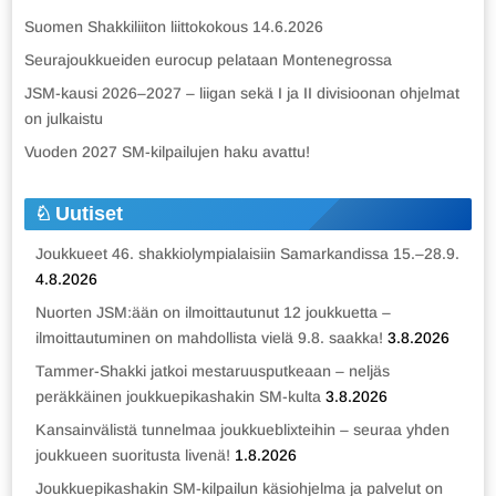
Suomen Shakkiliiton liittokokous 14.6.2026
Seurajoukkueiden eurocup pelataan Montenegrossa
JSM-kausi 2026–2027 – liigan sekä I ja II divisioonan ohjelmat
on julkaistu
Vuoden 2027 SM-kilpailujen haku avattu!
Uutiset
Joukkueet 46. shakkiolympialaisiin Samarkandissa 15.–28.9.
4.8.2026
Nuorten JSM:ään on ilmoittautunut 12 joukkuetta –
ilmoittautuminen on mahdollista vielä 9.8. saakka!
3.8.2026
Tammer-Shakki jatkoi mestaruusputkeaan – neljäs
peräkkäinen joukkuepikashakin SM-kulta
3.8.2026
Kansainvälistä tunnelmaa joukkueblixteihin – seuraa yhden
joukkueen suoritusta livenä!
1.8.2026
Joukkuepikashakin SM-kilpailun käsiohjelma ja palvelut on