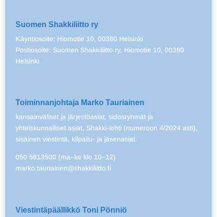
Suomen Shakkiliitto ry
Käyntiosoite: Hiomotie 10, 00380 Helsinki
Postiosoite: Suomen Shakkiliitto ry, Hiomotie 10, 00380
Helsinki
Toiminnanjohtaja Marko Tauriainen
kansainväliset ja järjestöasiat, sidosryhmät ja
yhteiskunnalliset asiat, Shakki-lehti (numeroon 4/2024 asti),
sisäinen viestintä, kilpailu- ja jäsenasiat.
050 5813500 (ma–ke klo 10–12)
marko.tauriainen@shakkiliitto.fi
Viestintäpäällikkö Toni Pönniö