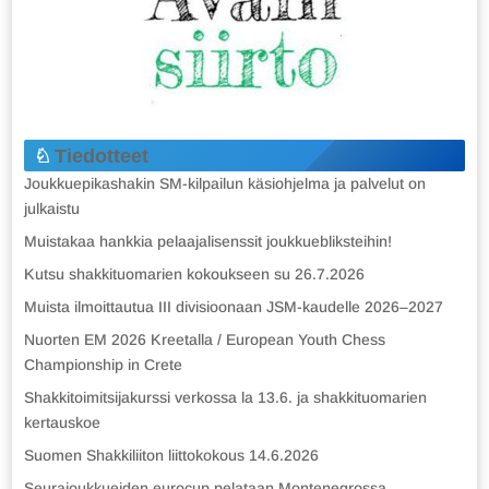
Tiedotteet
Joukkuepikashakin SM-kilpailun käsiohjelma ja palvelut on
julkaistu
Muistakaa hankkia pelaajalisenssit joukkuebliksteihin!
Kutsu shakkituomarien kokoukseen su 26.7.2026
Muista ilmoittautua III divisioonaan JSM-kaudelle 2026–2027
Nuorten EM 2026 Kreetalla / European Youth Chess
Championship in Crete
Shakkitoimitsijakurssi verkossa la 13.6. ja shakkituomarien
kertauskoe
Suomen Shakkiliiton liittokokous 14.6.2026
Seurajoukkueiden eurocup pelataan Montenegrossa