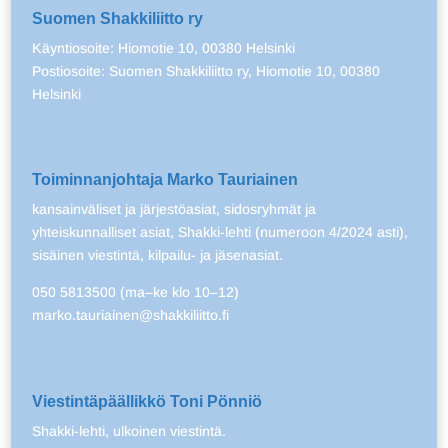
Suomen Shakkiliitto ry
Käyntiosoite: Hiomotie 10, 00380 Helsinki
Postiosoite: Suomen Shakkiliitto ry, Hiomotie 10, 00380
Helsinki
Toiminnanjohtaja Marko Tauriainen
kansainväliset ja järjestöasiat, sidosryhmät ja
yhteiskunnalliset asiat, Shakki-lehti (numeroon 4/2024 asti),
sisäinen viestintä, kilpailu- ja jäsenasiat.
050 5813500 (ma–ke klo 10–12)
marko.tauriainen@shakkiliitto.fi
Viestintäpäällikkö Toni Pönniö
Shakki-lehti, ulkoinen viestintä.