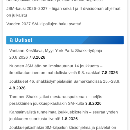
JSM-kausi 2026–2027 – liigan sekä I ja II divisioonan ohjelmat
on julkaistu
Vuoden 2027 SM-kilpailujen haku avattu!
Uutiset
Vantaan Kesälava, Myyr York Park: Shakki-työpaja
20.8.2026
7.8.2026
Nuorten JSM:ään on ilmoittautunut 14 joukkuetta –
ilmoittautuminen on mahdollista vielä 9.8. saakka!
7.8.2026
Joukkueet 46. shakkiolympialaisiin Samarkandissa 15.–28.9.
4.8.2026
Tammer-Shakki jatkoi mestaruusputkeaan – neljäs
peräkkäinen joukkuepikashakin SM-kulta
3.8.2026
Kansainvälistä tunnelmaa joukkueblixteihin – seuraa yhden
joukkueen suoritusta livenä!
1.8.2026
Joukkuepikashakin SM-kilpailun käsiohjelma ja palvelut on