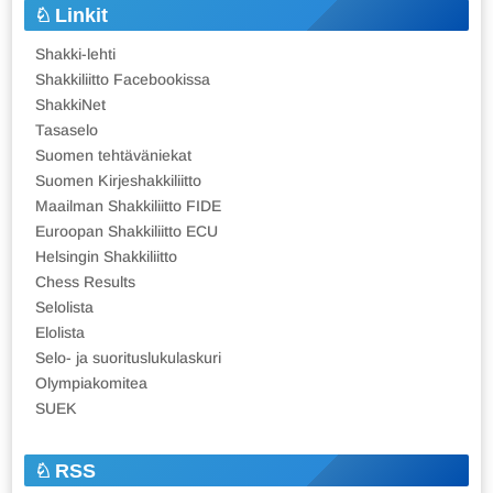
Linkit
Shakki-lehti
Shakkiliitto Facebookissa
ShakkiNet
Tasaselo
Suomen tehtäväniekat
Suomen Kirjeshakkiliitto
Maailman Shakkiliitto FIDE
Euroopan Shakkiliitto ECU
Helsingin Shakkiliitto
Chess Results
Selolista
Elolista
Selo- ja suorituslukulaskuri
Olympiakomitea
SUEK
RSS