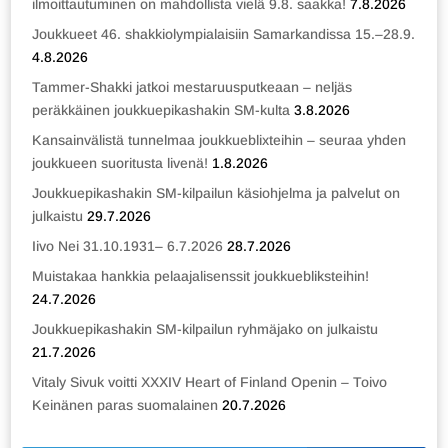
ilmoittautuminen on mahdollista vielä 9.8. saakka!
7.8.2026
Joukkueet 46. shakkiolympialaisiin Samarkandissa 15.–28.9.
4.8.2026
Tammer-Shakki jatkoi mestaruusputkeaan – neljäs
peräkkäinen joukkuepikashakin SM-kulta
3.8.2026
Kansainvälistä tunnelmaa joukkueblixteihin – seuraa yhden
joukkueen suoritusta livenä!
1.8.2026
Joukkuepikashakin SM-kilpailun käsiohjelma ja palvelut on
julkaistu
29.7.2026
Iivo Nei 31.10.1931– 6.7.2026
28.7.2026
Muistakaa hankkia pelaajalisenssit joukkuebliksteihin!
24.7.2026
Joukkuepikashakin SM-kilpailun ryhmäjako on julkaistu
21.7.2026
Vitaly Sivuk voitti XXXIV Heart of Finland Openin – Toivo
Keinänen paras suomalainen
20.7.2026