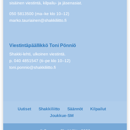
sisäinen viestintä, kilpailu- ja jäsenasiat.
050 5813500 (ma–ke klo 10–12)
marko.tauriainen@shakkiliitto.fi
Viestintäpäällikkö Toni Pönniö
Shakki-lehti, ulkoinen viestintä.
p. 040 4851547 (ti–pe klo 10–12)
toni.ponnio@shakkiliitto.fi
Uutiset
Shakkiliitto
Säännöt
Kilpailut
Joukkue-SM