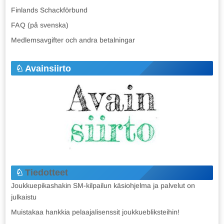
Finlands Schackförbund
FAQ (på svenska)
Medlemsavgifter och andra betalningar
Avainsiirto
Tiedotteet
Joukkuepikashakin SM-kilpailun käsiohjelma ja palvelut on
julkaistu
Muistakaa hankkia pelaajalisenssit joukkuebliksteihin!