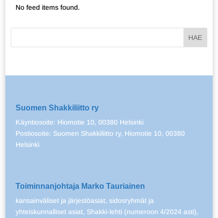
No feed items found.
Suomen Shakkiliitto ry
Käyntiosoite: Hiomotie 10, 00380 Helsinki
Postiosoite: Suomen Shakkiliitto ry, Hiomotie 10, 00380
Helsinki
Toiminnanjohtaja Marko Tauriainen
kansainväliset ja järjestöasiat, sidosryhmät ja
yhteiskunnalliset asiat, Shakki-lehti (numeroon 4/2024 asti),