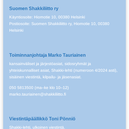
Suomen Shakkiliitto ry
Käyntiosoite: Hiomotie 10, 00380 Helsinki
Postiosoite: Suomen Shakkiliitto ry, Hiomotie 10, 00380
Helsinki
Toiminnanjohtaja Marko Tauriainen
kansainväliset ja järjestöasiat, sidosryhmät ja
yhteiskunnalliset asiat, Shakki-lehti (numeroon 4/2024 asti),
sisäinen viestintä, kilpailu- ja jäsenasiat.
050 5813500 (ma–ke klo 10–12)
marko.tauriainen@shakkiliitto.fi
Viestintäpäällikkö Toni Pönniö
Shakki-lehti, ulkoinen viestintä.