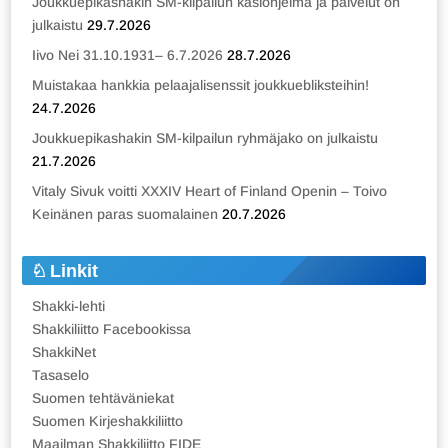
Joukkuepikashakin SM-kilpailun käsiohjelma ja palvelut on
julkaistu
29.7.2026
Iivo Nei 31.10.1931– 6.7.2026
28.7.2026
Muistakaa hankkia pelaajalisenssit joukkuebliksteihin!
24.7.2026
Joukkuepikashakin SM-kilpailun ryhmäjako on julkaistu
21.7.2026
Vitaly Sivuk voitti XXXIV Heart of Finland Openin – Toivo
Keinänen paras suomalainen
20.7.2026
Linkit
Shakki-lehti
Shakkiliitto Facebookissa
ShakkiNet
Tasaselo
Suomen tehtäväniekat
Suomen Kirjeshakkiliitto
Maailman Shakkiliitto FIDE