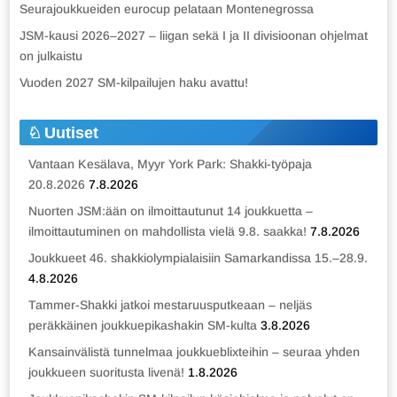
Seurajoukkueiden eurocup pelataan Montenegrossa
JSM-kausi 2026–2027 – liigan sekä I ja II divisioonan ohjelmat
on julkaistu
Vuoden 2027 SM-kilpailujen haku avattu!
Uutiset
Vantaan Kesälava, Myyr York Park: Shakki-työpaja
20.8.2026
7.8.2026
Nuorten JSM:ään on ilmoittautunut 14 joukkuetta –
ilmoittautuminen on mahdollista vielä 9.8. saakka!
7.8.2026
Joukkueet 46. shakkiolympialaisiin Samarkandissa 15.–28.9.
4.8.2026
Tammer-Shakki jatkoi mestaruusputkeaan – neljäs
peräkkäinen joukkuepikashakin SM-kulta
3.8.2026
Kansainvälistä tunnelmaa joukkueblixteihin – seuraa yhden
joukkueen suoritusta livenä!
1.8.2026