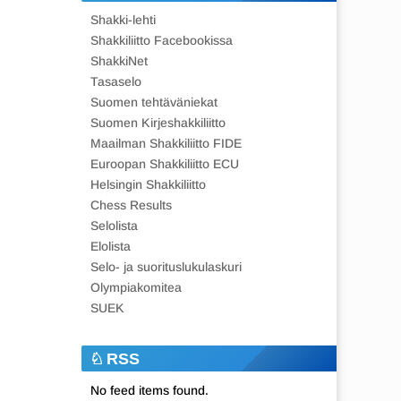
Shakki-lehti
Shakkiliitto Facebookissa
ShakkiNet
Tasaselo
Suomen tehtäväniekat
Suomen Kirjeshakkiliitto
Maailman Shakkiliitto FIDE
Euroopan Shakkiliitto ECU
Helsingin Shakkiliitto
Chess Results
Selolista
Elolista
Selo- ja suorituslukulaskuri
Olympiakomitea
SUEK
RSS
No feed items found.