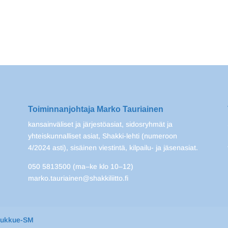
Toiminnanjohtaja Marko Tauriainen
kansainväliset ja järjestöasiat, sidosryhmät ja
yhteiskunnalliset asiat, Shakki-lehti (numeroon
4/2024 asti), sisäinen viestintä, kilpailu- ja jäsenasiat.
050 5813500 (ma–ke klo 10–12)
marko.tauriainen@shakkiliitto.fi
oukkue-SM