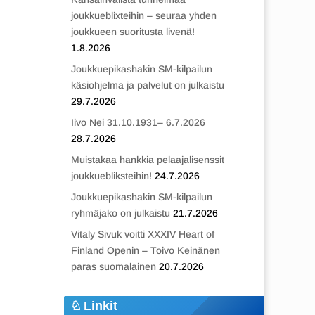
joukkueblixteihin – seuraa yhden
joukkueen suoritusta livenä!
1.8.2026
Joukkuepikashakin SM-kilpailun
käsiohjelma ja palvelut on julkaistu
29.7.2026
Iivo Nei 31.10.1931– 6.7.2026
28.7.2026
Muistakaa hankkia pelaajalisenssit
joukkuebliksteihin!
24.7.2026
Joukkuepikashakin SM-kilpailun
ryhmäjako on julkaistu
21.7.2026
Vitaly Sivuk voitti XXXIV Heart of
Finland Openin – Toivo Keinänen
paras suomalainen
20.7.2026
Linkit