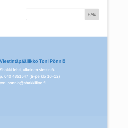
Viestintäpäällikkö Toni Pönniö
Shakki-lehti, ulkoinen viestintä.
p. 040 4851547 (ti–pe klo 10–12)
toni.ponnio@shakkiliitto.fi