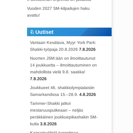
Vuoden 2027 SM-kilpailujen haku
avattu!
Uutiset
Vantaan Kesälava, Myyr York Park:
Shakki-työpaja 20.8.2026
7.8.2026
Nuorten JSM:ään on ilmoittautunut
14 joukkuetta – ilmoittautuminen on
mahdollista vielä 9.8. saakka!
7.8.2026
Joukkueet 46. shakkiolympialaisiin
Samarkandissa 15.–28.9.
4.8.2026
Tammer-Shakki jatkoi
mestaruusputkeaan – neljäs
peräkkäinen joukkuepikashakin SM-
kulta
3.8.2026
Kansainvälistä tunnelmaa