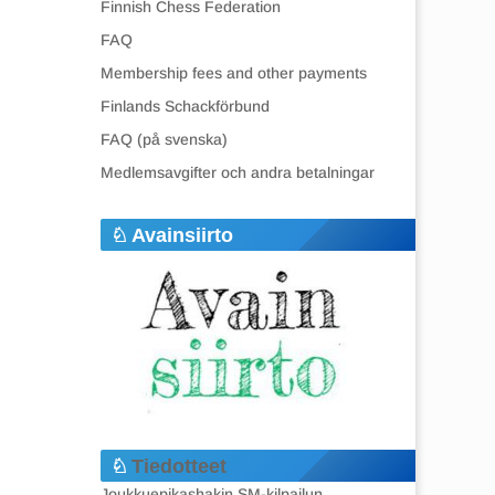
Finnish Chess Federation
FAQ
Membership fees and other payments
Finlands Schackförbund
FAQ (på svenska)
Medlemsavgifter och andra betalningar
Avainsiirto
Tiedotteet
Joukkuepikashakin SM-kilpailun