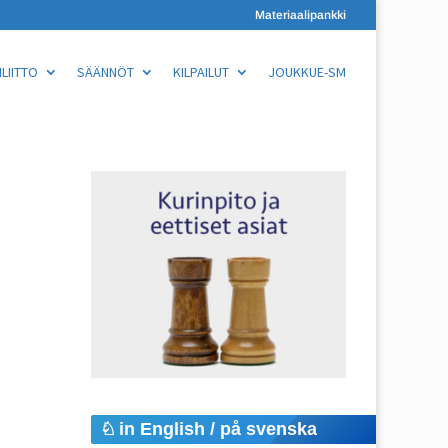
Materiaalipankki
LIITTO
SÄÄNNÖT
KILPAILUT
JOUKKUE-SM
in English / på svenska