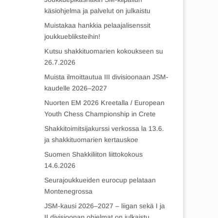
käsiohjelma ja palvelut on julkaistu
Muistakaa hankkia pelaajalisenssit
joukkuebliksteihin!
Kutsu shakkituomarien kokoukseen su
26.7.2026
Muista ilmoittautua III divisioonaan JSM-
kaudelle 2026–2027
Nuorten EM 2026 Kreetalla / European
Youth Chess Championship in Crete
Shakkitoimitsijakurssi verkossa la 13.6.
ja shakkituomarien kertauskoe
Suomen Shakkiliiton liittokokous
14.6.2026
Seurajoukkueiden eurocup pelataan
Montenegrossa
JSM-kausi 2026–2027 – liigan sekä I ja
II divisioonan ohjelmat on julkaistu