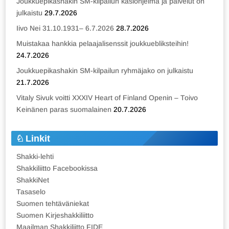
Joukkuepikashakin SM-kilpailun käsiohjelma ja palvelut on
julkaistu
29.7.2026
Iivo Nei 31.10.1931– 6.7.2026
28.7.2026
Muistakaa hankkia pelaajalisenssit joukkuebliksteihin!
24.7.2026
Joukkuepikashakin SM-kilpailun ryhmäjako on julkaistu
21.7.2026
Vitaly Sivuk voitti XXXIV Heart of Finland Openin – Toivo
Keinänen paras suomalainen
20.7.2026
Linkit
Shakki-lehti
Shakkiliitto Facebookissa
ShakkiNet
Tasaselo
Suomen tehtäväniekat
Suomen Kirjeshakkiliitto
Maailman Shakkiliitto FIDE