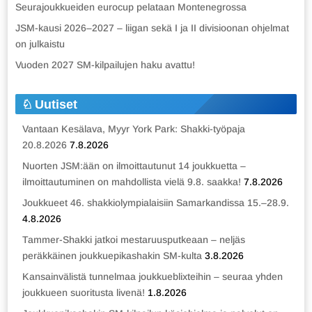
Seurajoukkueiden eurocup pelataan Montenegrossa
JSM-kausi 2026–2027 – liigan sekä I ja II divisioonan ohjelmat
on julkaistu
Vuoden 2027 SM-kilpailujen haku avattu!
Uutiset
Vantaan Kesälava, Myyr York Park: Shakki-työpaja
20.8.2026
7.8.2026
Nuorten JSM:ään on ilmoittautunut 14 joukkuetta –
ilmoittautuminen on mahdollista vielä 9.8. saakka!
7.8.2026
Joukkueet 46. shakkiolympialaisiin Samarkandissa 15.–28.9.
4.8.2026
Tammer-Shakki jatkoi mestaruusputkeaan – neljäs
peräkkäinen joukkuepikashakin SM-kulta
3.8.2026
Kansainvälistä tunnelmaa joukkueblixteihin – seuraa yhden
joukkueen suoritusta livenä!
1.8.2026