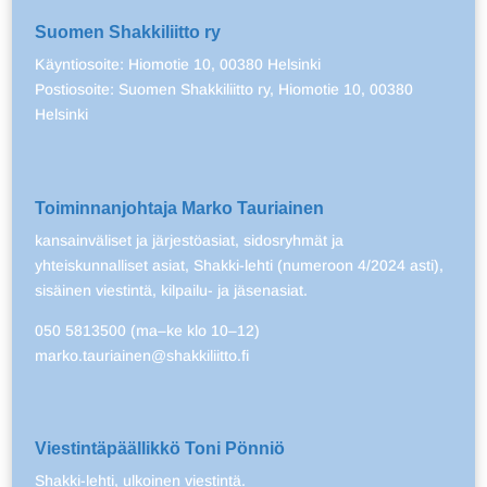
Suomen Shakkiliitto ry
Käyntiosoite: Hiomotie 10, 00380 Helsinki
Postiosoite: Suomen Shakkiliitto ry, Hiomotie 10, 00380
Helsinki
Toiminnanjohtaja Marko Tauriainen
kansainväliset ja järjestöasiat, sidosryhmät ja
yhteiskunnalliset asiat, Shakki-lehti (numeroon 4/2024 asti),
sisäinen viestintä, kilpailu- ja jäsenasiat.
050 5813500 (ma–ke klo 10–12)
marko.tauriainen@shakkiliitto.fi
Viestintäpäällikkö Toni Pönniö
Shakki-lehti, ulkoinen viestintä.