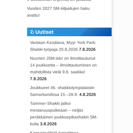
Vuoden 2027 SM-kilpailujen haku
avattu!
Uutiset
Vantaan Kesälava, Myyr York Park:
Shakki-työpaja 20.8.2026
7.8.2026
Nuorten JSM:ään on ilmoittautunut
14 joukkuetta – ilmoittautuminen on
mahdollista vielä 9.8. saakka!
7.8.2026
Joukkueet 46. shakkiolympialaisiin
Samarkandissa 15.–28.9.
4.8.2026
Tammer-Shakki jatkoi
mestaruusputkeaan – neljäs
peräkkäinen joukkuepikashakin SM-
kulta
3.8.2026
Kansainvälistä tunnelmaa