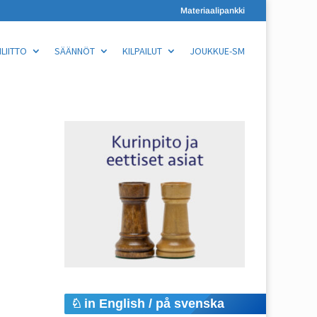
Materiaalipankki
LIITTO
SÄÄNNÖT
KILPAILUT
JOUKKUE-SM
in English / på svenska