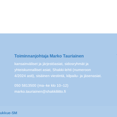
Toiminnanjohtaja Marko Tauriainen
kansainväliset ja järjestöasiat, sidosryhmät ja
yhteiskunnalliset asiat, Shakki-lehti (numeroon
4/2024 asti), sisäinen viestintä, kilpailu- ja jäsenasiat.
050 5813500 (ma–ke klo 10–12)
marko.tauriainen@shakkiliitto.fi
oukkue-SM