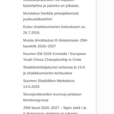
käsiohjelma ja palvelut on julkaistu
Muistakaa hankkia pelaajalisenssit
joukkuebliksteihin!
Kutsu shakkituomarien kokoukseen su
26.7.2026
Muista ilmoittautua III divisioonaan JSM-
kaudelle 2026–2027
Nuorten EM 2026 Kreetalla / European
Youth Chess Championship in Crete
Shakkitoimitsijakurssi verkossa la 13.6.
ja shakkituomarien kertauskoe
Suomen Shakkiliiton liittokokous
14.6.2026
Seurajoukkueiden eurocup pelataan
Montenegrossa
JSM-kausi 2026–2027 – liigan sekä I ja
II divisioonan ohjelmat on julkaistu