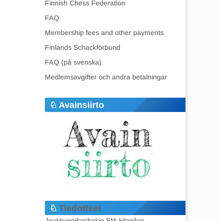
Finnish Chess Federation
FAQ
Membership fees and other payments
Finlands Schackförbund
FAQ (på svenska)
Medlemsavgifter och andra betalningar
Avainsiirto
Tiedotteet
Joukkuepikashakin SM-kilpailun