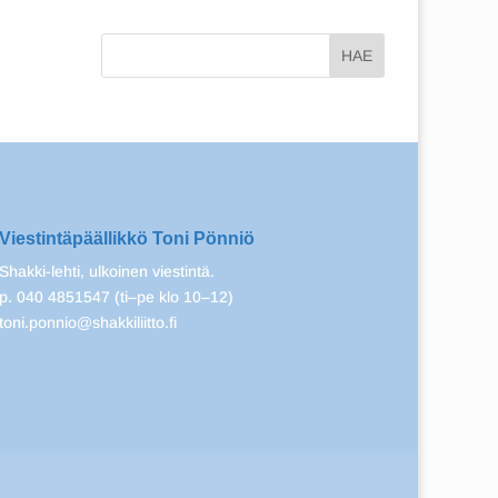
Viestintäpäällikkö Toni Pönniö
Shakki-lehti, ulkoinen viestintä.
p. 040 4851547 (ti–pe klo 10–12)
toni.ponnio@shakkiliitto.fi