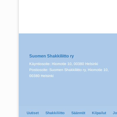
Suomen Shakkiliitto ry
Käyntiosoite: Hiomotie 10, 00380 Helsinki
Postiosoite: Suomen Shakkiliitto ry, Hiomotie 10,
00380 Helsinki
Uutiset
Shakkiliitto
Säännöt
Kilpailut
J