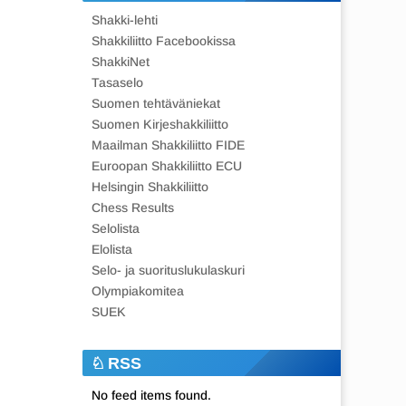
Shakki-lehti
Shakkiliitto Facebookissa
ShakkiNet
Tasaselo
Suomen tehtäväniekat
Suomen Kirjeshakkiliitto
Maailman Shakkiliitto FIDE
Euroopan Shakkiliitto ECU
Helsingin Shakkiliitto
Chess Results
Selolista
Elolista
Selo- ja suorituslukulaskuri
Olympiakomitea
SUEK
RSS
No feed items found.