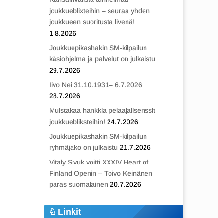
joukkueblixteihin – seuraa yhden
joukkueen suoritusta livenä!
1.8.2026
Joukkuepikashakin SM-kilpailun
käsiohjelma ja palvelut on julkaistu
29.7.2026
Iivo Nei 31.10.1931– 6.7.2026
28.7.2026
Muistakaa hankkia pelaajalisenssit
joukkuebliksteihin!
24.7.2026
Joukkuepikashakin SM-kilpailun
ryhmäjako on julkaistu
21.7.2026
Vitaly Sivuk voitti XXXIV Heart of
Finland Openin – Toivo Keinänen
paras suomalainen
20.7.2026
Linkit