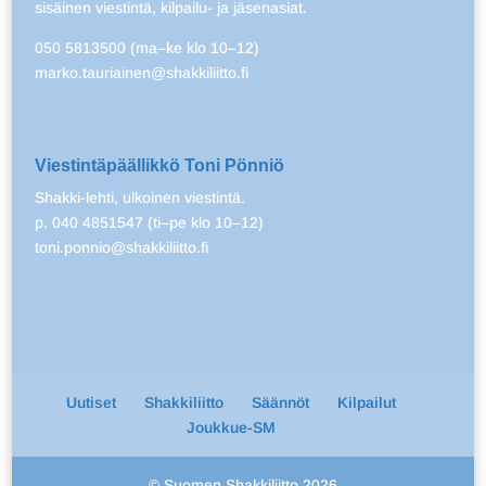
sisäinen viestintä, kilpailu- ja jäsenasiat.
050 5813500 (ma–ke klo 10–12)
marko.tauriainen@shakkiliitto.fi
Viestintäpäällikkö Toni Pönniö
Shakki-lehti, ulkoinen viestintä.
p. 040 4851547 (ti–pe klo 10–12)
toni.ponnio@shakkiliitto.fi
Uutiset
Shakkiliitto
Säännöt
Kilpailut
Joukkue-SM
© Suomen Shakkiliitto 2026