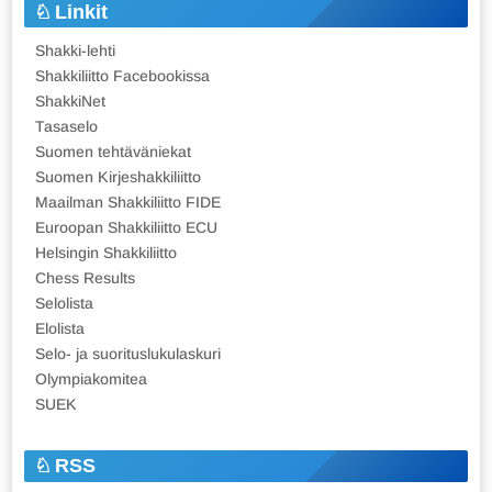
Linkit
Shakki-lehti
Shakkiliitto Facebookissa
ShakkiNet
Tasaselo
Suomen tehtäväniekat
Suomen Kirjeshakkiliitto
Maailman Shakkiliitto FIDE
Euroopan Shakkiliitto ECU
Helsingin Shakkiliitto
Chess Results
Selolista
Elolista
Selo- ja suorituslukulaskuri
Olympiakomitea
SUEK
RSS