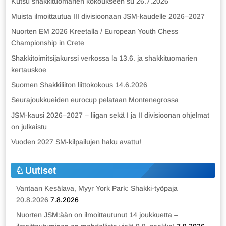
Kutsu shakkituomarien kokoukseen su 26.7.2026
Muista ilmoittautua III divisioonaan JSM-kaudelle 2026–2027
Nuorten EM 2026 Kreetalla / European Youth Chess
Championship in Crete
Shakkitoimitsijakurssi verkossa la 13.6. ja shakkituomarien
kertauskoe
Suomen Shakkiliiton liittokokous 14.6.2026
Seurajoukkueiden eurocup pelataan Montenegrossa
JSM-kausi 2026–2027 – liigan sekä I ja II divisioonan ohjelmat
on julkaistu
Vuoden 2027 SM-kilpailujen haku avattu!
Uutiset
Vantaan Kesälava, Myyr York Park: Shakki-työpaja
20.8.2026
7.8.2026
Nuorten JSM:ään on ilmoittautunut 14 joukkuetta –