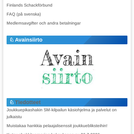
Finlands Schackförbund
FAQ (på svenska)
Medlemsavgifter och andra betalningar
Avainsiirto
Tiedotteet
Joukkuepikashakin SM-kilpailun käsiohjelma ja palvelut on
julkaistu
Muistakaa hankkia pelaajalisenssit joukkuebliksteihin!