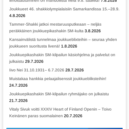
ilmoittautuminen on mahdollista vielä 9.8. saakka!
7.8.2026
Joukkueet 46. shakkiolympialaisiin Samarkandissa 15.–28.9.
4.8.2026
Tammer-Shakki jatkoi mestaruusputkeaan – neljäs
peräkkäinen joukkuepikashakin SM-kulta
3.8.2026
Kansainvälistä tunnelmaa joukkueblixteihin – seuraa yhden
joukkueen suoritusta livenä!
1.8.2026
Joukkuepikashakin SM-kilpailun käsiohjelma ja palvelut on
julkaistu
29.7.2026
Iivo Nei 31.10.1931– 6.7.2026
28.7.2026
Muistakaa hankkia pelaajalisenssit joukkuebliksteihin!
24.7.2026
Joukkuepikashakin SM-kilpailun ryhmäjako on julkaistu
21.7.2026
Vitaly Sivuk voitti XXXIV Heart of Finland Openin – Toivo
Keinänen paras suomalainen
20.7.2026