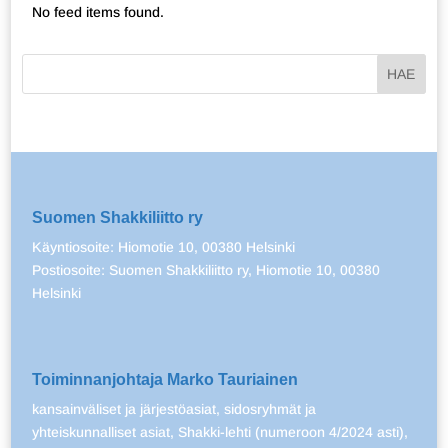
No feed items found.
Suomen Shakkiliitto ry
Käyntiosoite: Hiomotie 10, 00380 Helsinki
Postiosoite: Suomen Shakkiliitto ry, Hiomotie 10, 00380
Helsinki
Toiminnanjohtaja Marko Tauriainen
kansainväliset ja järjestöasiat, sidosryhmät ja
yhteiskunnalliset asiat, Shakki-lehti (numeroon 4/2024 asti),