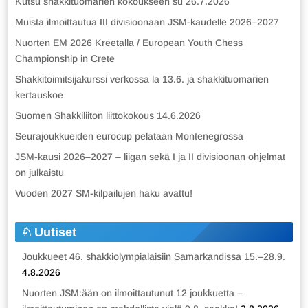
Kutsu shakkituomarien kokoukseen su 26.7.2026
Muista ilmoittautua III divisioonaan JSM-kaudelle 2026–2027
Nuorten EM 2026 Kreetalla / European Youth Chess
Championship in Crete
Shakkitoimitsijakurssi verkossa la 13.6. ja shakkituomarien
kertauskoe
Suomen Shakkiliiton liittokokous 14.6.2026
Seurajoukkueiden eurocup pelataan Montenegrossa
JSM-kausi 2026–2027 – liigan sekä I ja II divisioonan ohjelmat
on julkaistu
Vuoden 2027 SM-kilpailujen haku avattu!
Uutiset
Joukkueet 46. shakkiolympialaisiin Samarkandissa 15.–28.9.
4.8.2026
Nuorten JSM:ään on ilmoittautunut 12 joukkuetta –