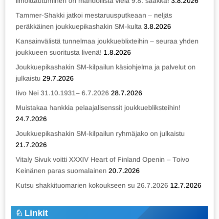
ilmoittautuminen on mahdollista vielä 9.8. saakka!
3.8.2026
Tammer-Shakki jatkoi mestaruusputkeaan – neljäs
peräkkäinen joukkuepikashakin SM-kulta
3.8.2026
Kansainvälistä tunnelmaa joukkueblixteihin – seuraa yhden
joukkueen suoritusta livenä!
1.8.2026
Joukkuepikashakin SM-kilpailun käsiohjelma ja palvelut on
julkaistu
29.7.2026
Iivo Nei 31.10.1931– 6.7.2026
28.7.2026
Muistakaa hankkia pelaajalisenssit joukkuebliksteihin!
24.7.2026
Joukkuepikashakin SM-kilpailun ryhmäjako on julkaistu
21.7.2026
Vitaly Sivuk voitti XXXIV Heart of Finland Openin – Toivo
Keinänen paras suomalainen
20.7.2026
Kutsu shakkituomarien kokoukseen su 26.7.2026
12.7.2026
Linkit