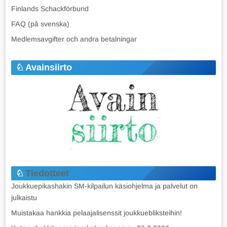
Finlands Schackförbund
FAQ (på svenska)
Medlemsavgifter och andra betalningar
Avainsiirto
Tiedotteet
Joukkuepikashakin SM-kilpailun käsiohjelma ja palvelut on
julkaistu
Muistakaa hankkia pelaajalisenssit joukkuebliksteihin!