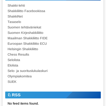
Shakki-lehti
Shakkiliitto Facebookissa
ShakkiNet
Tasaselo
Suomen tehtäväniekat
Suomen Kirjeshakkiliitto
Maailman Shakkiliitto FIDE
Euroopan Shakkiliitto ECU
Helsingin Shakkiliitto
Chess Results
Selolista
Elolista
Selo- ja suorituslukulaskuri
Olympiakomitea
SUEK
RSS
No feed items found.