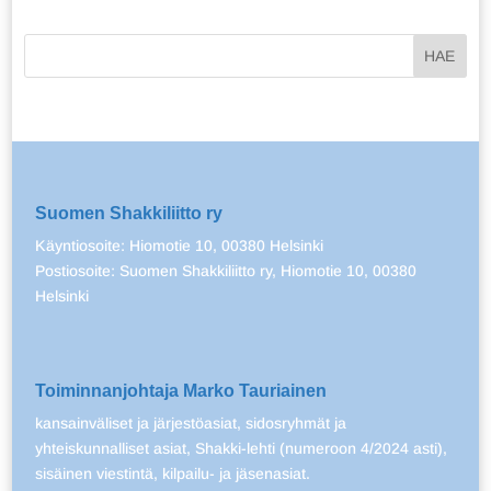
Suomen Shakkiliitto ry
Käyntiosoite: Hiomotie 10, 00380 Helsinki
Postiosoite: Suomen Shakkiliitto ry, Hiomotie 10, 00380
Helsinki
Toiminnanjohtaja Marko Tauriainen
kansainväliset ja järjestöasiat, sidosryhmät ja
yhteiskunnalliset asiat, Shakki-lehti (numeroon 4/2024 asti),
sisäinen viestintä, kilpailu- ja jäsenasiat.