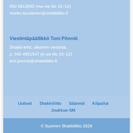
050 5813500 (ma–ke klo 10–12)
marko.tauriainen@shakkiliitto.fi
Viestintäpäällikkö Toni Pönniö
Shakki-lehti, ulkoinen viestintä.
p. 040 4851547 (ti–pe klo 10–12)
toni.ponnio@shakkiliitto.fi
Uutiset
Shakkiliitto
Säännöt
Kilpailut
Joukkue-SM
© Suomen Shakkiliitto 2026