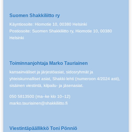
Suomen Shakkiliitto ry
Käyntiosoite: Hiomotie 10, 00380 Helsinki
Postiosoite: Suomen Shakkiliitto ry, Hiomotie 10, 00380
Helsinki
Toiminnanjohtaja Marko Tauriainen
kansainväliset ja järjestöasiat, sidosryhmät ja
yhteiskunnalliset asiat, Shakki-lehti (numeroon 4/2024 asti),
sisäinen viestintä, kilpailu- ja jäsenasiat.
050 5813500 (ma–ke klo 10–12)
marko.tauriainen@shakkiliitto.fi
Viestintäpäällikkö Toni Pönniö