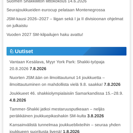
Suomen Shakkiliiton liittokokous 14.6.2026
Seurajoukkueiden eurocup pelataan Montenegrossa
JSM-kausi 2026–2027 – liigan sekä I ja II divisioonan ohjelmat
on julkaistu
Vuoden 2027 SM-kilpailujen haku avattu!
Uutiset
Vantaan Kesälava, Myyr York Park: Shakki-työpaja
20.8.2026
7.8.2026
Nuorten JSM:ään on ilmoittautunut 14 joukkuetta –
ilmoittautuminen on mahdollista vielä 9.8. saakka!
7.8.2026
Joukkueet 46. shakkiolympialaisiin Samarkandissa 15.–28.9.
4.8.2026
Tammer-Shakki jatkoi mestaruusputkeaan – neljäs
peräkkäinen joukkuepikashakin SM-kulta
3.8.2026
Kansainvälistä tunnelmaa joukkueblixteihin – seuraa yhden
joukkueen suoritusta livenä!
1.8.2026