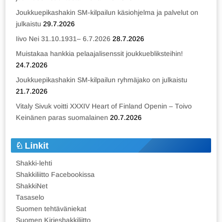
Joukkuepikashakin SM-kilpailun käsiohjelma ja palvelut on
julkaistu
29.7.2026
Iivo Nei 31.10.1931– 6.7.2026
28.7.2026
Muistakaa hankkia pelaajalisenssit joukkuebliksteihin!
24.7.2026
Joukkuepikashakin SM-kilpailun ryhmäjako on julkaistu
21.7.2026
Vitaly Sivuk voitti XXXIV Heart of Finland Openin – Toivo
Keinänen paras suomalainen
20.7.2026
Linkit
Shakki-lehti
Shakkiliitto Facebookissa
ShakkiNet
Tasaselo
Suomen tehtäväniekat
Suomen Kirjeshakkiliitto