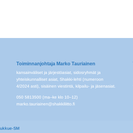
Toiminnanjohtaja Marko Tauriainen
kansainväliset ja järjestöasiat, sidosryhmät ja
yhteiskunnalliset asiat, Shakki-lehti (numeroon
4/2024 asti), sisäinen viestintä, kilpailu- ja jäsenasiat.
050 5813500 (ma–ke klo 10–12)
marko.tauriainen@shakkiliitto.fi
oukkue-SM