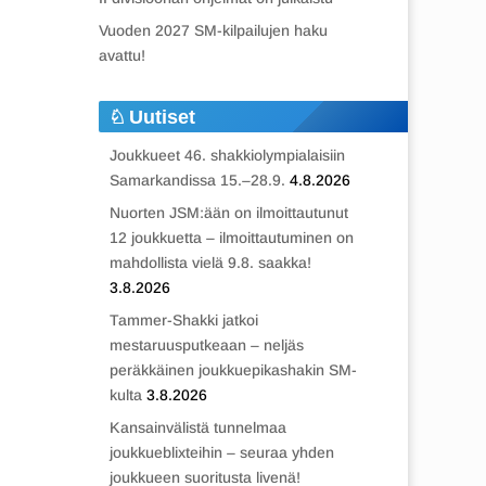
Vuoden 2027 SM-kilpailujen haku
avattu!
Uutiset
Joukkueet 46. shakkiolympialaisiin
Samarkandissa 15.–28.9.
4.8.2026
Nuorten JSM:ään on ilmoittautunut
12 joukkuetta – ilmoittautuminen on
mahdollista vielä 9.8. saakka!
3.8.2026
Tammer-Shakki jatkoi
mestaruusputkeaan – neljäs
peräkkäinen joukkuepikashakin SM-
kulta
3.8.2026
Kansainvälistä tunnelmaa
joukkueblixteihin – seuraa yhden
joukkueen suoritusta livenä!