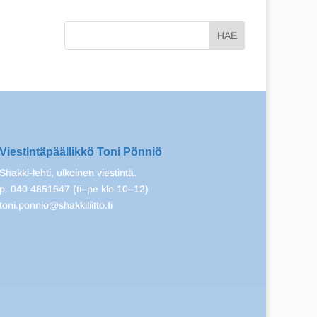
Viestintäpäällikkö Toni Pönniö
Shakki-lehti, ulkoinen viestintä.
p. 040 4851547 (ti–pe klo 10–12)
toni.ponnio@shakkiliitto.fi