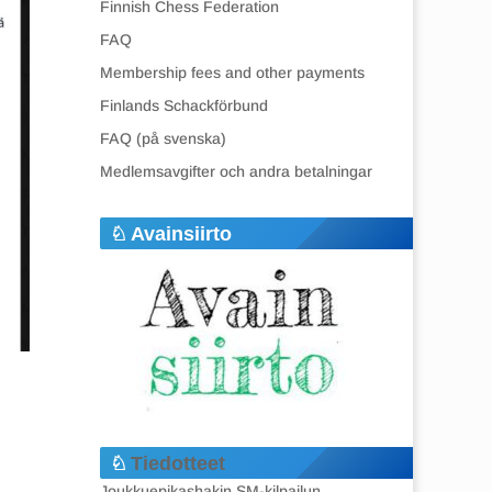
Finnish Chess Federation
FAQ
Membership fees and other payments
Finlands Schackförbund
FAQ (på svenska)
Medlemsavgifter och andra betalningar
Avainsiirto
Tiedotteet
Joukkuepikashakin SM-kilpailun