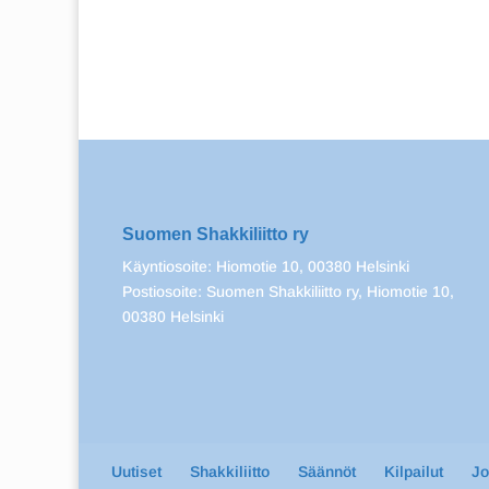
Suomen Shakkiliitto ry
Käyntiosoite: Hiomotie 10, 00380 Helsinki
Postiosoite: Suomen Shakkiliitto ry, Hiomotie 10,
00380 Helsinki
Uutiset
Shakkiliitto
Säännöt
Kilpailut
J