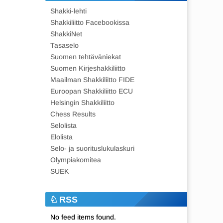
Shakki-lehti
Shakkiliitto Facebookissa
ShakkiNet
Tasaselo
Suomen tehtäväniekat
Suomen Kirjeshakkiliitto
Maailman Shakkiliitto FIDE
Euroopan Shakkiliitto ECU
Helsingin Shakkiliitto
Chess Results
Selolista
Elolista
Selo- ja suorituslukulaskuri
Olympiakomitea
SUEK
RSS
No feed items found.