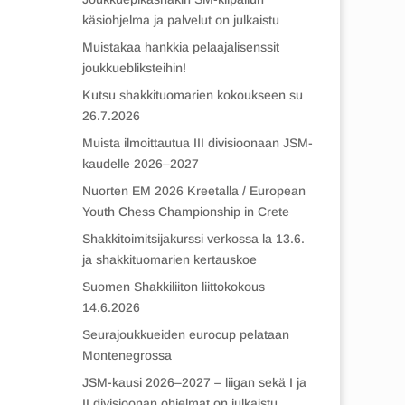
käsiohjelma ja palvelut on julkaistu
Muistakaa hankkia pelaajalisenssit
joukkuebliksteihin!
Kutsu shakkituomarien kokoukseen su
26.7.2026
Muista ilmoittautua III divisioonaan JSM-
kaudelle 2026–2027
Nuorten EM 2026 Kreetalla / European
Youth Chess Championship in Crete
Shakkitoimitsijakurssi verkossa la 13.6.
ja shakkituomarien kertauskoe
Suomen Shakkiliiton liittokokous
14.6.2026
Seurajoukkueiden eurocup pelataan
Montenegrossa
JSM-kausi 2026–2027 – liigan sekä I ja
II divisioonan ohjelmat on julkaistu