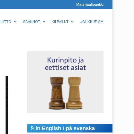
Materiaalipankki
LIITTO
SÄÄNNÖT
KILPAILUT
JOUKKUE-SM
in English / på svenska