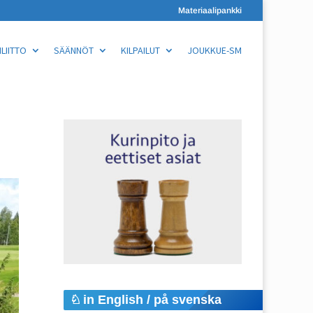
Materiaalipankki
LIITTO
SÄÄNNÖT
KILPAILUT
JOUKKUE-SM
in English / på svenska