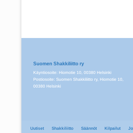
Suomen Shakkiliitto ry
Käyntiosoite: Hiomotie 10, 00380 Helsinki
Postiosoite: Suomen Shakkiliitto ry, Hiomotie 10,
00380 Helsinki
Uutiset
Shakkiliitto
Säännöt
Kilpailut
J