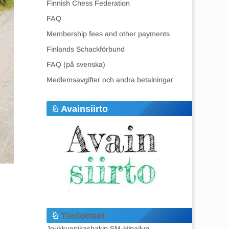
Finnish Chess Federation
FAQ
Membership fees and other payments
Finlands Schackförbund
FAQ (på svenska)
Medlemsavgifter och andra betalningar
Avainsiirto
Tiedotteet
Joukkuepikashakin SM-kilpailun