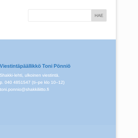
Viestintäpäällikkö Toni Pönniö
Shakki-lehti, ulkoinen viestintä.
p. 040 4851547 (ti–pe klo 10–12)
toni.ponnio@shakkiliitto.fi