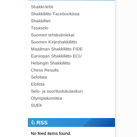
Shakki-lehti
Shakkiliitto Facebookissa
ShakkiNet
Tasaselo
Suomen tehtäväniekat
Suomen Kirjeshakkiliitto
Maailman Shakkiliitto FIDE
Euroopan Shakkiliitto ECU
Helsingin Shakkiliitto
Chess Results
Selolista
Elolista
Selo- ja suorituslukulaskuri
Olympiakomitea
SUEK
RSS
No feed items found.