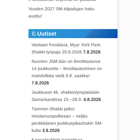
Vuoden 2027 SM-kilpailujen haku
avattu!
Uutiset
Vantaan Kesälava, Myyr York Park:
Shakki-työpaja 20.8.2026
7.8.2026
Nuorten JSM:ään on ilmoittautunut
14 joukkuetta – ilmoittautuminen on
mahdollista vielä 9.8. saakka!
7.8.2026
Joukkueet 46. shakkiolympialaisiin
Samarkandissa 15.–28.9.
4.8.2026
Tammer-Shakki jatkoi
mestaruusputkeaan – neljäs
peräkkäinen joukkuepikashakin SM-
kulta
3.8.2026
Kansainvälistä tunnelmaa