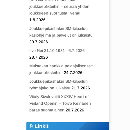
joukkueblixteihin – seuraa yhden
joukkueen suoritusta livenä!
1.8.2026
Joukkuepikashakin SM-kilpailun
käsiohjelma ja palvelut on julkaistu
29.7.2026
Iivo Nei 31.10.1931– 6.7.2026
28.7.2026
Muistakaa hankkia pelaajalisenssit
joukkuebliksteihin!
24.7.2026
Joukkuepikashakin SM-kilpailun
ryhmäjako on julkaistu
21.7.2026
Vitaly Sivuk voitti XXXIV Heart of
Finland Openin – Toivo Keinänen
paras suomalainen
20.7.2026
Linkit