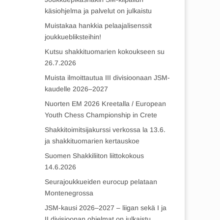
käsiohjelma ja palvelut on julkaistu
Muistakaa hankkia pelaajalisenssit
joukkuebliksteihin!
Kutsu shakkituomarien kokoukseen su
26.7.2026
Muista ilmoittautua III divisioonaan JSM-
kaudelle 2026–2027
Nuorten EM 2026 Kreetalla / European
Youth Chess Championship in Crete
Shakkitoimitsijakurssi verkossa la 13.6.
ja shakkituomarien kertauskoe
Suomen Shakkiliiton liittokokous
14.6.2026
Seurajoukkueiden eurocup pelataan
Montenegrossa
JSM-kausi 2026–2027 – liigan sekä I ja
II divisioonan ohjelmat on julkaistu