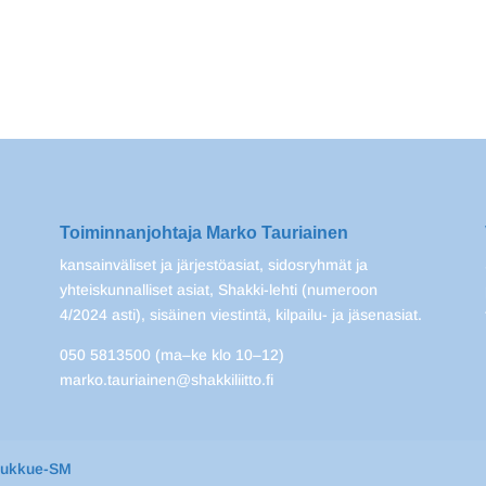
Toiminnanjohtaja Marko Tauriainen
kansainväliset ja järjestöasiat, sidosryhmät ja
yhteiskunnalliset asiat, Shakki-lehti (numeroon
4/2024 asti), sisäinen viestintä, kilpailu- ja jäsenasiat.
050 5813500 (ma–ke klo 10–12)
marko.tauriainen@shakkiliitto.fi
oukkue-SM