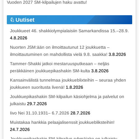
Vuoden 2027 SM-kilpailujen haku avattu!
Uutiset
Joukkueet 46. shakkiolympialaisiin Samarkandissa 15.–28.9.
4.8.2026
Nuorten JSM:ään on ilmoittautunut 12 joukkuetta –
ilmoittautuminen on mahdollista vielä 9.8. saakka!
3.8.2026
Tammer-Shakki jatkoi mestaruusputkeaan – neljäs
peräkkäinen joukkuepikashakin SM-kulta
3.8.2026
Kansainvälistä tunnelmaa joukkueblixteihin – seuraa yhden
joukkueen suoritusta livenä!
1.8.2026
Joukkuepikashakin SM-kilpailun käsiohjelma ja palvelut on
julkaistu
29.7.2026
Iivo Nei 31.10.1931– 6.7.2026
28.7.2026
Muistakaa hankkia pelaajalisenssit joukkuebliksteihin!
24.7.2026
Joukkuepikashakin SM-kilpailun ryhmäjako on julkaistu