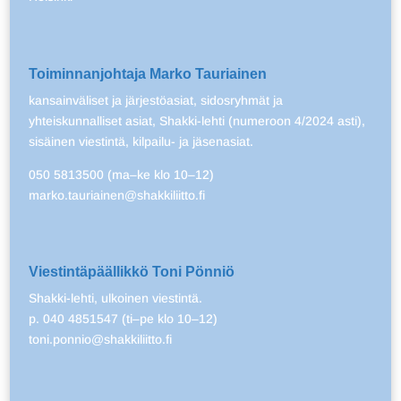
Toiminnanjohtaja Marko Tauriainen
kansainväliset ja järjestöasiat, sidosryhmät ja
yhteiskunnalliset asiat, Shakki-lehti (numeroon 4/2024 asti),
sisäinen viestintä, kilpailu- ja jäsenasiat.
050 5813500 (ma–ke klo 10–12)
marko.tauriainen@shakkiliitto.fi
Viestintäpäällikkö Toni Pönniö
Shakki-lehti, ulkoinen viestintä.
p. 040 4851547 (ti–pe klo 10–12)
toni.ponnio@shakkiliitto.fi