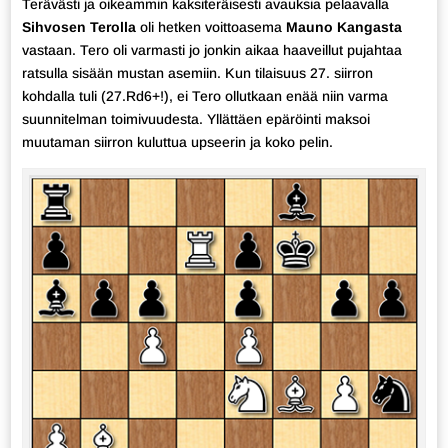
Terävästi ja oikeammin kaksiteräisesti avauksia pelaavalla
Sihvosen Terolla
oli hetken voittoasema
Mauno Kangasta
vastaan. Tero oli varmasti jo jonkin aikaa haaveillut pujahtaa
ratsulla sisään mustan asemiin. Kun tilaisuus 27. siirron
kohdalla tuli (27.Rd6+!), ei Tero ollutkaan enää niin varma
suunnitelman toimivuudesta. Yllättäen epäröinti maksoi
muutaman siirron kuluttua upseerin ja koko pelin.