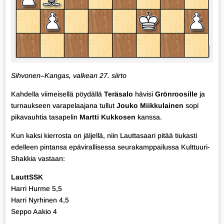
Sihvonen–Kangas, valkean 27. siirto
Kahdella viimeisellä pöydällä
Teräsalo
hävisi
Grönroosille
ja
turnaukseen varapelaajana tullut
Jouko Miikkulainen
sopi
pikavauhtia tasapelin
Martti Kukkosen
kanssa.
Kun kaksi kierrosta on jäljellä, niin Lauttasaari pitää tiukasti
edelleen pintansa epävirallisessa seurakamppailussa Kulttuuri-
Shakkia vastaan:
LauttSSK
Harri Hurme 5,5
Harri Nyrhinen 4,5
Seppo Aakio 4