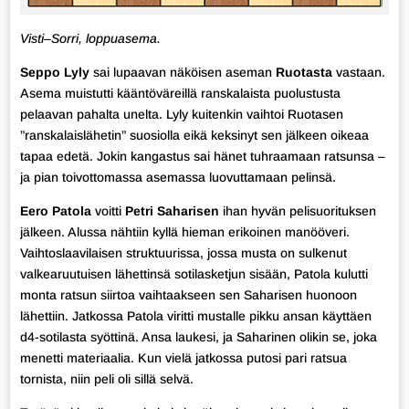
Visti–Sorri, loppuasema.
Seppo Lyly
sai lupaavan näköisen aseman
Ruotasta
vastaan.
Asema muistutti kääntöväreillä ranskalaista puolustusta
pelaavan pahalta unelta. Lyly kuitenkin vaihtoi Ruotasen
”ranskalaislähetin” suosiolla eikä keksinyt sen jälkeen oikeaa
tapaa edetä. Jokin kangastus sai hänet tuhraamaan ratsunsa –
ja pian toivottomassa asemassa luovuttamaan pelinsä.
Eero Patola
voitti
Petri Saharisen
ihan hyvän pelisuorituksen
jälkeen. Alussa nähtiin kyllä hieman erikoinen manööveri.
Vaihtoslaavilaisen struktuurissa, jossa musta on sulkenut
valkearuutuisen lähettinsä sotilasketjun sisään, Patola kulutti
monta ratsun siirtoa vaihtaakseen sen Saharisen huonoon
lähettiin. Jatkossa Patola viritti mustalle pikku ansan käyttäen
d4-sotilasta syöttinä. Ansa laukesi, ja Saharinen olikin se, joka
menetti materiaalia. Kun vielä jatkossa putosi pari ratsua
tornista, niin peli oli sillä selvä.