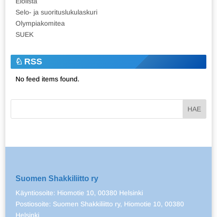
Elolista
Selo- ja suorituslukulaskuri
Olympiakomitea
SUEK
RSS
No feed items found.
Suomen Shakkiliitto ry
Käyntiosoite: Hiomotie 10, 00380 Helsinki
Postiosoite: Suomen Shakkiliitto ry, Hiomotie 10, 00380
Helsinki