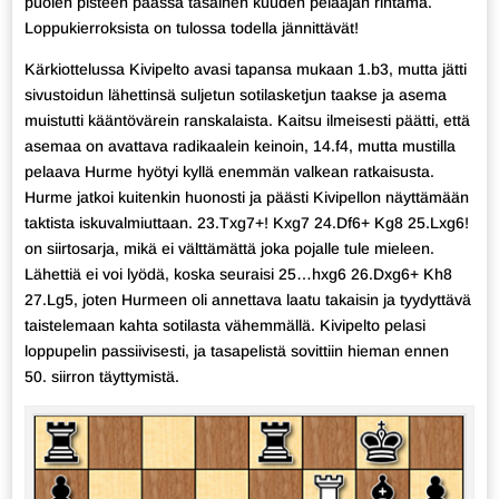
puolen pisteen päässä tasainen kuuden pelaajan rintama.
Loppukierroksista on tulossa todella jännittävät!
Kärkiottelussa Kivipelto avasi tapansa mukaan 1.b3, mutta jätti
sivustoidun lähettinsä suljetun sotilasketjun taakse ja asema
muistutti kääntövärein ranskalaista. Kaitsu ilmeisesti päätti, että
asemaa on avattava radikaalein keinoin, 14.f4, mutta mustilla
pelaava Hurme hyötyi kyllä enemmän valkean ratkaisusta.
Hurme jatkoi kuitenkin huonosti ja päästi Kivipellon näyttämään
taktista iskuvalmiuttaan. 23.Txg7+! Kxg7 24.Df6+ Kg8 25.Lxg6!
on siirtosarja, mikä ei välttämättä joka pojalle tule mieleen.
Lähettiä ei voi lyödä, koska seuraisi 25…hxg6 26.Dxg6+ Kh8
27.Lg5, joten Hurmeen oli annettava laatu takaisin ja tyydyttävä
taistelemaan kahta sotilasta vähemmällä. Kivipelto pelasi
loppupelin passiivisesti, ja tasapelistä sovittiin hieman ennen
50. siirron täyttymistä.