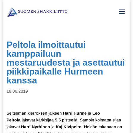
Peltola ilmoittautui
kamppailuun
mestaruudesta ja asettautui
piikkipaikalle Hurmeen
kanssa
16.06.2019
Seitsemän kierroksen jälkeen
Harri Hurme
ja
Leo
Peltola
jakavat kärkisijaa 5,5 pisteellä. Samoin kolmatta sijaa
jakavat
Harri Nyrhinen
ja
Kaj Kivipelto
. Heidän takanaan on