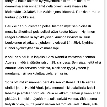
tehtyä ainakin kolmen kysymysmerkin siirto. Peltola tarttui
daamiinsa eikä ennättänyt vielä oikein laskeakaan sitä
kädestään 10.Dd8#, kun Aakio ojensi kätensä. Rankka turnaus
tuntuu jo pohkeissa.
Leukkunen
puolestaan pelasi hieman mystisen oloisesti
mustilla lähettinsä pois pelistä a3:n kautta b2:een. Nyrhinen
reagoi aloittamalla hyökkäyksen kuningassivustalla. Kun
Leukkunen ei jatkanut johdonmukaisesti 14…Rb4, Nyrhinen
runnoi hyökkäyksensä voimalla läpi.
Koskinen
sai kuin lahjaksi Caro-Kannilla voittavan aseman
Auvisen
lyötyä väärän ratsun 18. siirrossa. Sen sijaan että olisi
ottanut kaksi tervettä sotilasta, Koskinen tyytyi yhteen ja
muutaman siirron kuluttua vielä remissiin.
Sorri
otti nyt kolmannen peräkkäisen voittonsa. Tällä kertaa
uhriksi joutui
Heikki Visti
, joka menetti pikkutaktiikalla kaksi
lähettiä ja sotilaan tornista. Peliä ei jatkettu tämän jälkeen enää
pitkään. Konekin näyttää mustalle selvää voittoa. Sitä asema
tietysti onkin, mutta jonkin verran hieromista vielä riittäisi, sillä