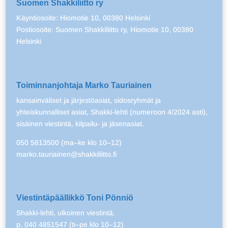
Suomen Shakkiliitto ry
Käyntiosoite: Hiomotie 10, 00380 Helsinki
Postiosoite: Suomen Shakkiliitto ry, Hiomotie 10, 00380
Helsinki
Toiminnanjohtaja Marko Tauriainen
kansainväliset ja järjestöasiat, sidosryhmät ja
yhteiskunnalliset asiat, Shakki-lehti (numeroon 4/2024 asti),
sisäinen viestintä, kilpailu- ja jäsenasiat.
050 5813500 (ma–ke klo 10–12)
marko.tauriainen@shakkiliitto.fi
Viestintäpäällikkö Toni Pönniö
Shakki-lehti, ulkoinen viestintä.
p. 040 4851547 (ti–pe klo 10–12)