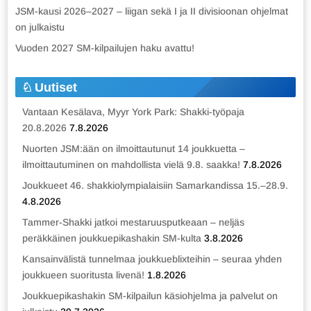
JSM-kausi 2026–2027 – liigan sekä I ja II divisioonan ohjelmat
on julkaistu
Vuoden 2027 SM-kilpailujen haku avattu!
Uutiset
Vantaan Kesälava, Myyr York Park: Shakki-työpaja
20.8.2026
7.8.2026
Nuorten JSM:ään on ilmoittautunut 14 joukkuetta –
ilmoittautuminen on mahdollista vielä 9.8. saakka!
7.8.2026
Joukkueet 46. shakkiolympialaisiin Samarkandissa 15.–28.9.
4.8.2026
Tammer-Shakki jatkoi mestaruusputkeaan – neljäs
peräkkäinen joukkuepikashakin SM-kulta
3.8.2026
Kansainvälistä tunnelmaa joukkueblixteihin – seuraa yhden
joukkueen suoritusta livenä!
1.8.2026
Joukkuepikashakin SM-kilpailun käsiohjelma ja palvelut on