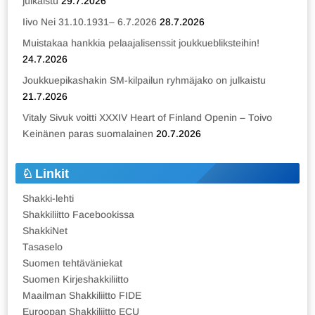
julkaistu
29.7.2026
Iivo Nei 31.10.1931– 6.7.2026
28.7.2026
Muistakaa hankkia pelaajalisenssit joukkuebliksteihin!
24.7.2026
Joukkuepikashakin SM-kilpailun ryhmäjako on julkaistu
21.7.2026
Vitaly Sivuk voitti XXXIV Heart of Finland Openin – Toivo
Keinänen paras suomalainen
20.7.2026
Linkit
Shakki-lehti
Shakkiliitto Facebookissa
ShakkiNet
Tasaselo
Suomen tehtäväniekat
Suomen Kirjeshakkiliitto
Maailman Shakkiliitto FIDE
Euroopan Shakkiliitto ECU