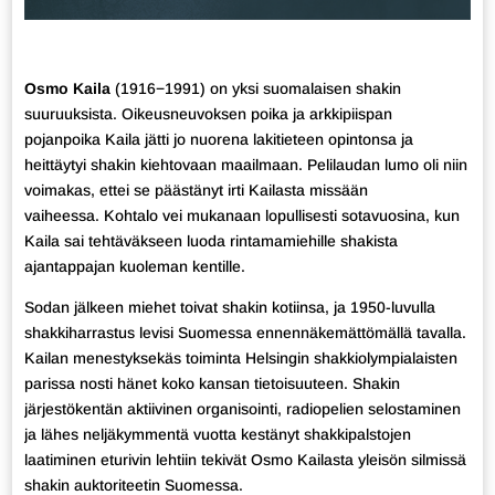
Osmo Kaila
(1916−1991) on yksi suomalaisen shakin
suuruuksista. Oikeusneuvoksen poika ja arkkipiispan
pojanpoika Kaila jätti jo nuorena lakitieteen opintonsa ja
heittäytyi shakin kiehtovaan maailmaan. Pelilaudan lumo oli niin
voimakas, ettei se päästänyt irti Kailasta missään
vaiheessa. Kohtalo vei mukanaan lopullisesti sotavuosina, kun
Kaila sai tehtäväkseen luoda rintamamiehille shakista
ajantappajan kuoleman kentille.
Sodan jälkeen miehet toivat shakin kotiinsa, ja 1950-lu
vulla
shakkiharrastus levisi Suomessa ennennäkemättömällä tavalla.
Kailan menestyksekäs toiminta Helsingin shakkiolympialaisten
parissa nosti hänet koko kansan tietoisuuteen. Shakin
järjestökentän aktiivinen organisointi, radiopelien selostaminen
ja lähes neljäkymmentä vuotta kestänyt shakkipalstojen
laatiminen eturivin lehtiin tekivät Osmo Kailasta yleisön silmissä
shakin auktoriteetin Suomessa.