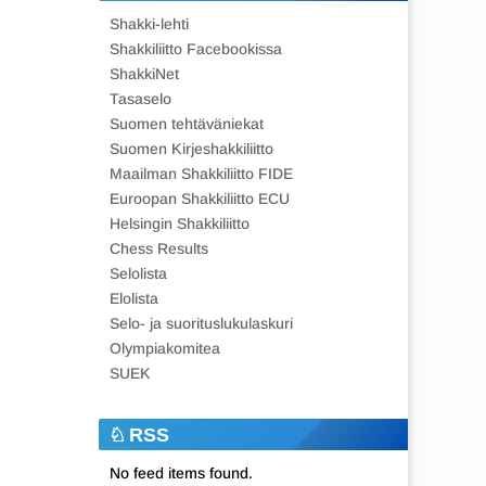
Shakki-lehti
Shakkiliitto Facebookissa
ShakkiNet
Tasaselo
Suomen tehtäväniekat
Suomen Kirjeshakkiliitto
Maailman Shakkiliitto FIDE
Euroopan Shakkiliitto ECU
Helsingin Shakkiliitto
Chess Results
Selolista
Elolista
Selo- ja suorituslukulaskuri
Olympiakomitea
SUEK
RSS
No feed items found.