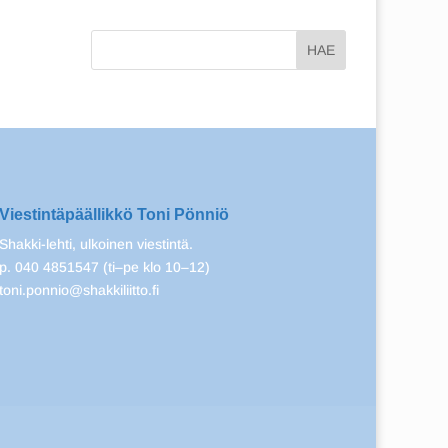
Viestintäpäällikkö Toni Pönniö
Shakki-lehti, ulkoinen viestintä.
p. 040 4851547 (ti–pe klo 10–12)
toni.ponnio@shakkiliitto.fi