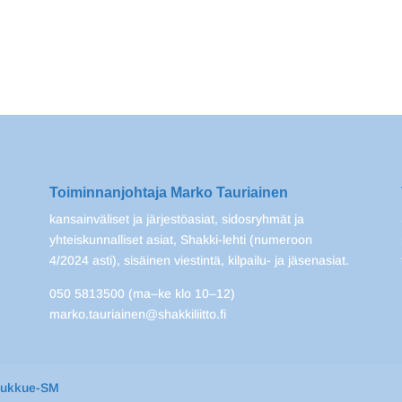
Toiminnanjohtaja Marko Tauriainen
kansainväliset ja järjestöasiat, sidosryhmät ja
yhteiskunnalliset asiat, Shakki-lehti (numeroon
4/2024 asti), sisäinen viestintä, kilpailu- ja jäsenasiat.
050 5813500 (ma–ke klo 10–12)
marko.tauriainen@shakkiliitto.fi
oukkue-SM