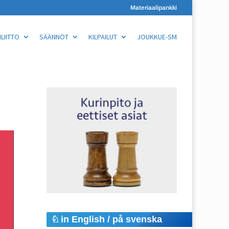
Materiaalipankki
LIITTO
SÄÄNNÖT
KILPAILUT
JOUKKUE-SM
in English / på svenska