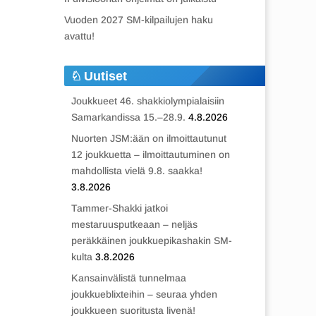
Vuoden 2027 SM-kilpailujen haku
avattu!
Uutiset
Joukkueet 46. shakkiolympialaisiin
Samarkandissa 15.–28.9.
4.8.2026
Nuorten JSM:ään on ilmoittautunut
12 joukkuetta – ilmoittautuminen on
mahdollista vielä 9.8. saakka!
3.8.2026
Tammer-Shakki jatkoi
mestaruusputkeaan – neljäs
peräkkäinen joukkuepikashakin SM-
kulta
3.8.2026
Kansainvälistä tunnelmaa
joukkueblixteihin – seuraa yhden
joukkueen suoritusta livenä!