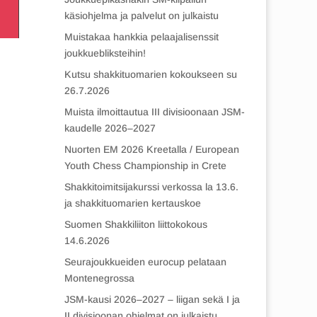
käsiohjelma ja palvelut on julkaistu
Muistakaa hankkia pelaajalisenssit
joukkuebliksteihin!
Kutsu shakkituomarien kokoukseen su
26.7.2026
Muista ilmoittautua III divisioonaan JSM-
kaudelle 2026–2027
Nuorten EM 2026 Kreetalla / European
Youth Chess Championship in Crete
Shakkitoimitsijakurssi verkossa la 13.6.
ja shakkituomarien kertauskoe
Suomen Shakkiliiton liittokokous
14.6.2026
Seurajoukkueiden eurocup pelataan
Montenegrossa
JSM-kausi 2026–2027 – liigan sekä I ja
II divisioonan ohjelmat on julkaistu