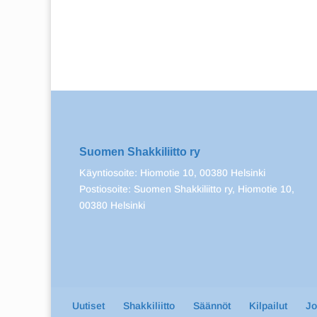
Suomen Shakkiliitto ry
Käyntiosoite: Hiomotie 10, 00380 Helsinki
Postiosoite: Suomen Shakkiliitto ry, Hiomotie 10,
00380 Helsinki
Uutiset
Shakkiliitto
Säännöt
Kilpailut
J