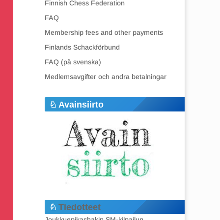
Finnish Chess Federation
FAQ
Membership fees and other payments
Finlands Schackförbund
FAQ (på svenska)
Medlemsavgifter och andra betalningar
Avainsiirto
Tiedotteet
Joukkuepikashakin SM-kilpailun