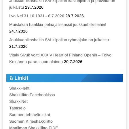
Joukkuepikashakin SM-kilpailun käsiohjelma ja palvelut on
julkaistu
29.7.2026
Iivo Nei 31.10.1931– 6.7.2026
28.7.2026
Muistakaa hankkia pelaajalisenssit joukkuebliksteihin!
24.7.2026
Joukkuepikashakin SM-kilpailun ryhmäjako on julkaistu
21.7.2026
Vitaly Sivuk voitti XXXIV Heart of Finland Openin – Toivo
Keinänen paras suomalainen
20.7.2026
Linkit
Shakki-lehti
Shakkiliitto Facebookissa
ShakkiNet
Tasaselo
Suomen tehtäväniekat
Suomen Kirjeshakkiliitto
Maailman Shakkiliitto FIDE