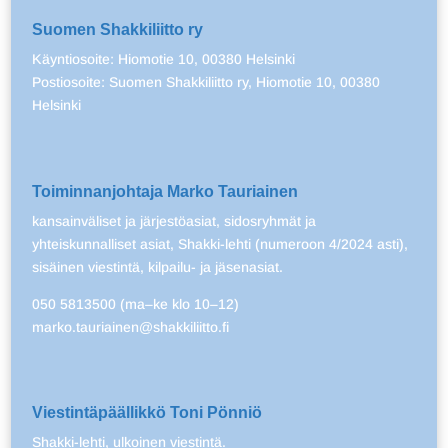
Suomen Shakkiliitto ry
Käyntiosoite: Hiomotie 10, 00380 Helsinki
Postiosoite: Suomen Shakkiliitto ry, Hiomotie 10, 00380
Helsinki
Toiminnanjohtaja Marko Tauriainen
kansainväliset ja järjestöasiat, sidosryhmät ja
yhteiskunnalliset asiat, Shakki-lehti (numeroon 4/2024 asti),
sisäinen viestintä, kilpailu- ja jäsenasiat.
050 5813500 (ma–ke klo 10–12)
marko.tauriainen@shakkiliitto.fi
Viestintäpäällikkö Toni Pönniö
Shakki-lehti, ulkoinen viestintä.