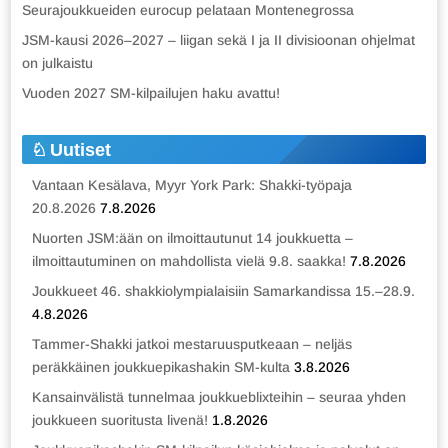
Seurajoukkueiden eurocup pelataan Montenegrossa
JSM-kausi 2026–2027 – liigan sekä I ja II divisioonan ohjelmat
on julkaistu
Vuoden 2027 SM-kilpailujen haku avattu!
Uutiset
Vantaan Kesälava, Myyr York Park: Shakki-työpaja
20.8.2026
7.8.2026
Nuorten JSM:ään on ilmoittautunut 14 joukkuetta –
ilmoittautuminen on mahdollista vielä 9.8. saakka!
7.8.2026
Joukkueet 46. shakkiolympialaisiin Samarkandissa 15.–28.9.
4.8.2026
Tammer-Shakki jatkoi mestaruusputkeaan – neljäs
peräkkäinen joukkuepikashakin SM-kulta
3.8.2026
Kansainvälistä tunnelmaa joukkueblixteihin – seuraa yhden
joukkueen suoritusta livenä!
1.8.2026