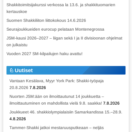
Shakkitoimitsijakurssi verkossa la 13.6. ja shakkituomarien
kertauskoe
Suomen Shakkiliiton liittokokous 14.6.2026
Seurajoukkueiden eurocup pelataan Montenegrossa
JSM-kausi 2026–2027 – liigan sekä I ja II divisioonan ohjelmat
on julkaistu
Vuoden 2027 SM-kilpailujen haku avattu!
Uutiset
Vantaan Kesälava, Myyr York Park: Shakki-työpaja
20.8.2026
7.8.2026
Nuorten JSM:ään on ilmoittautunut 14 joukkuetta –
ilmoittautuminen on mahdollista vielä 9.8. saakka!
7.8.2026
Joukkueet 46. shakkiolympialaisiin Samarkandissa 15.–28.9.
4.8.2026
Tammer-Shakki jatkoi mestaruusputkeaan – neljäs