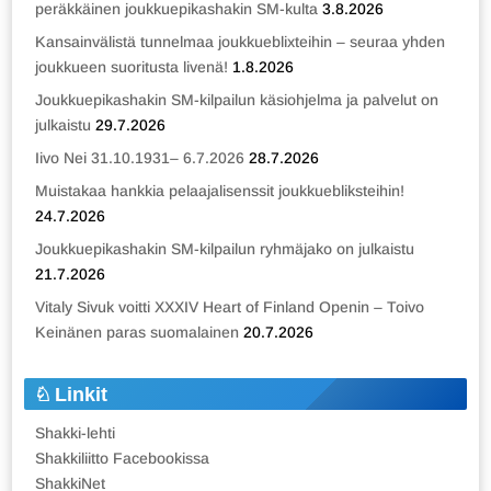
peräkkäinen joukkuepikashakin SM-kulta
3.8.2026
Kansainvälistä tunnelmaa joukkueblixteihin – seuraa yhden
joukkueen suoritusta livenä!
1.8.2026
Joukkuepikashakin SM-kilpailun käsiohjelma ja palvelut on
julkaistu
29.7.2026
Iivo Nei 31.10.1931– 6.7.2026
28.7.2026
Muistakaa hankkia pelaajalisenssit joukkuebliksteihin!
24.7.2026
Joukkuepikashakin SM-kilpailun ryhmäjako on julkaistu
21.7.2026
Vitaly Sivuk voitti XXXIV Heart of Finland Openin – Toivo
Keinänen paras suomalainen
20.7.2026
Linkit
Shakki-lehti
Shakkiliitto Facebookissa
ShakkiNet