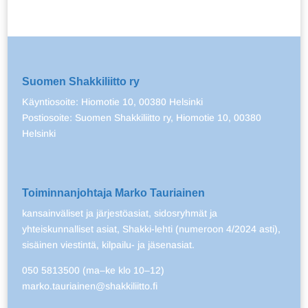
Suomen Shakkiliitto ry
Käyntiosoite: Hiomotie 10, 00380 Helsinki
Postiosoite: Suomen Shakkiliitto ry, Hiomotie 10, 00380
Helsinki
Toiminnanjohtaja Marko Tauriainen
kansainväliset ja järjestöasiat, sidosryhmät ja
yhteiskunnalliset asiat, Shakki-lehti (numeroon 4/2024 asti),
sisäinen viestintä, kilpailu- ja jäsenasiat.
050 5813500 (ma–ke klo 10–12)
marko.tauriainen@shakkiliitto.fi