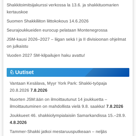
Shakkitoimitsijakurssi verkossa la 13.6. ja shakkituomarien
kertauskoe
Suomen Shakkiliiton liittokokous 14.6.2026
Seurajoukkueiden eurocup pelataan Montenegrossa
JSM-kausi 2026–2027 – liigan sekä I ja II divisioonan ohjelmat
on julkaistu
Vuoden 2027 SM-kilpailujen haku avattu!
Uutiset
Vantaan Kesälava, Myyr York Park: Shakki-työpaja
20.8.2026
7.8.2026
Nuorten JSM:ään on ilmoittautunut 14 joukkuetta –
ilmoittautuminen on mahdollista vielä 9.8. saakka!
7.8.2026
Joukkueet 46. shakkiolympialaisiin Samarkandissa 15.–28.9.
4.8.2026
Tammer-Shakki jatkoi mestaruusputkeaan – neljäs