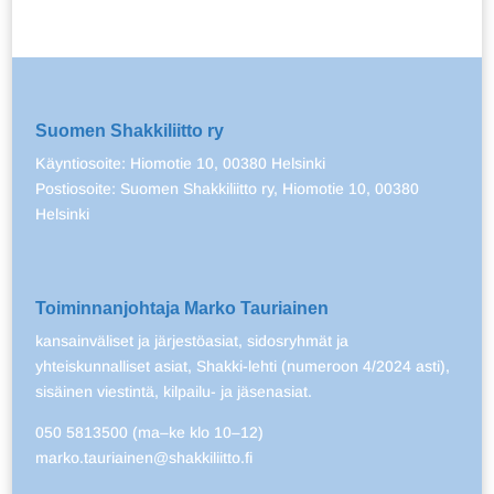
Suomen Shakkiliitto ry
Käyntiosoite: Hiomotie 10, 00380 Helsinki
Postiosoite: Suomen Shakkiliitto ry, Hiomotie 10, 00380
Helsinki
Toiminnanjohtaja Marko Tauriainen
kansainväliset ja järjestöasiat, sidosryhmät ja
yhteiskunnalliset asiat, Shakki-lehti (numeroon 4/2024 asti),
sisäinen viestintä, kilpailu- ja jäsenasiat.
050 5813500 (ma–ke klo 10–12)
marko.tauriainen@shakkiliitto.fi