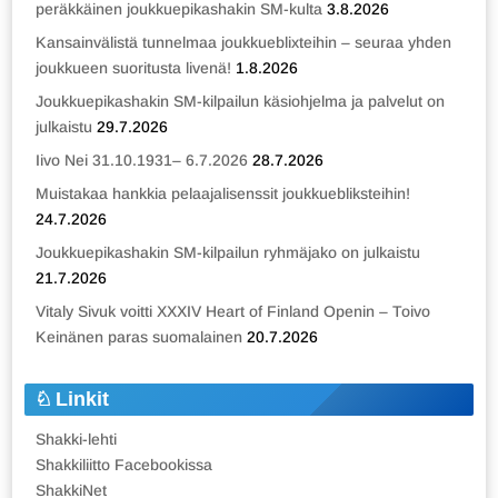
peräkkäinen joukkuepikashakin SM-kulta
3.8.2026
Kansainvälistä tunnelmaa joukkueblixteihin – seuraa yhden
joukkueen suoritusta livenä!
1.8.2026
Joukkuepikashakin SM-kilpailun käsiohjelma ja palvelut on
julkaistu
29.7.2026
Iivo Nei 31.10.1931– 6.7.2026
28.7.2026
Muistakaa hankkia pelaajalisenssit joukkuebliksteihin!
24.7.2026
Joukkuepikashakin SM-kilpailun ryhmäjako on julkaistu
21.7.2026
Vitaly Sivuk voitti XXXIV Heart of Finland Openin – Toivo
Keinänen paras suomalainen
20.7.2026
Linkit
Shakki-lehti
Shakkiliitto Facebookissa
ShakkiNet