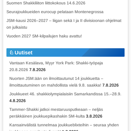
Suomen Shakkiliiton liittokokous 14.6.2026
Seurajoukkueiden eurocup pelataan Montenegrossa
JSM-kausi 2026–2027 – liigan sekä I ja II divisioonan ohjelmat
on julkaistu
Vuoden 2027 SM-kilpailujen haku avattu!
Uutiset
Vantaan Kesälava, Myyr York Park: Shakki-työpaja
20.8.2026
7.8.2026
Nuorten JSM:ään on ilmoittautunut 14 joukkuetta –
ilmoittautuminen on mahdollista vielä 9.8. saakka!
7.8.2026
Joukkueet 46. shakkiolympialaisiin Samarkandissa 15.–28.9.
4.8.2026
Tammer-Shakki jatkoi mestaruusputkeaan – neljäs
peräkkäinen joukkuepikashakin SM-kulta
3.8.2026
Kansainvälistä tunnelmaa joukkueblixteihin – seuraa yhden