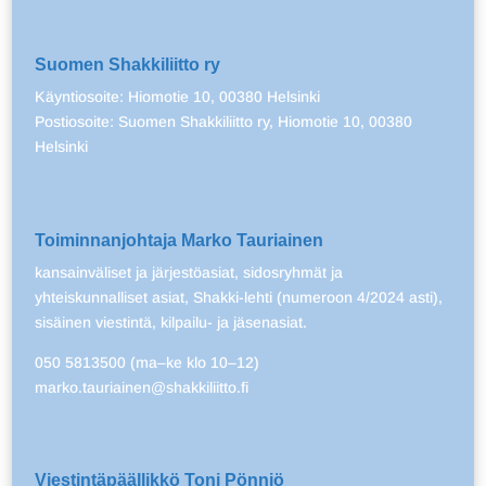
Suomen Shakkiliitto ry
Käyntiosoite: Hiomotie 10, 00380 Helsinki
Postiosoite: Suomen Shakkiliitto ry, Hiomotie 10, 00380
Helsinki
Toiminnanjohtaja Marko Tauriainen
kansainväliset ja järjestöasiat, sidosryhmät ja
yhteiskunnalliset asiat, Shakki-lehti (numeroon 4/2024 asti),
sisäinen viestintä, kilpailu- ja jäsenasiat.
050 5813500 (ma–ke klo 10–12)
marko.tauriainen@shakkiliitto.fi
Viestintäpäällikkö Toni Pönniö