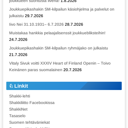
joukkueen suoritusta livenä!
1.8.2026
Joukkuepikashakin SM-kilpailun käsiohjelma ja palvelut on
julkaistu
29.7.2026
Iivo Nei 31.10.1931– 6.7.2026
28.7.2026
Muistakaa hankkia pelaajalisenssit joukkuebliksteihin!
24.7.2026
Joukkuepikashakin SM-kilpailun ryhmäjako on julkaistu
21.7.2026
Vitaly Sivuk voitti XXXIV Heart of Finland Openin – Toivo
Keinänen paras suomalainen
20.7.2026
Linkit
Shakki-lehti
Shakkiliitto Facebookissa
ShakkiNet
Tasaselo
Suomen tehtäväniekat