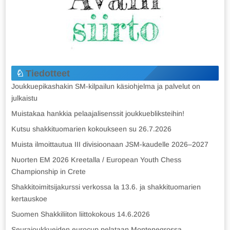
Tiedotteet
Joukkuepikashakin SM-kilpailun käsiohjelma ja palvelut on
julkaistu
Muistakaa hankkia pelaajalisenssit joukkuebliksteihin!
Kutsu shakkituomarien kokoukseen su 26.7.2026
Muista ilmoittautua III divisioonaan JSM-kaudelle 2026–2027
Nuorten EM 2026 Kreetalla / European Youth Chess
Championship in Crete
Shakkitoimitsijakurssi verkossa la 13.6. ja shakkituomarien
kertauskoe
Suomen Shakkiliiton liittokokous 14.6.2026
Seurajoukkueiden eurocup pelataan Montenegrossa