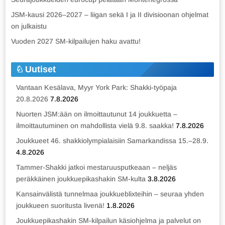
JSM-kausi 2026–2027 – liigan sekä I ja II divisioonan ohjelmat
on julkaistu
Vuoden 2027 SM-kilpailujen haku avattu!
Uutiset
Vantaan Kesälava, Myyr York Park: Shakki-työpaja
20.8.2026
7.8.2026
Nuorten JSM:ään on ilmoittautunut 14 joukkuetta –
ilmoittautuminen on mahdollista vielä 9.8. saakka!
7.8.2026
Joukkueet 46. shakkiolympialaisiin Samarkandissa 15.–28.9.
4.8.2026
Tammer-Shakki jatkoi mestaruusputkeaan – neljäs
peräkkäinen joukkuepikashakin SM-kulta
3.8.2026
Kansainvälistä tunnelmaa joukkueblixteihin – seuraa yhden
joukkueen suoritusta livenä!
1.8.2026
Joukkuepikashakin SM-kilpailun käsiohjelma ja palvelut on