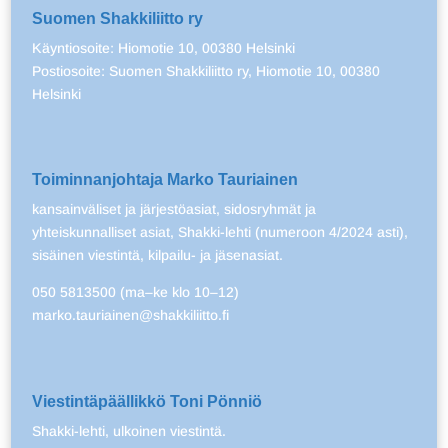
Suomen Shakkiliitto ry
Käyntiosoite: Hiomotie 10, 00380 Helsinki
Postiosoite: Suomen Shakkiliitto ry, Hiomotie 10, 00380
Helsinki
Toiminnanjohtaja Marko Tauriainen
kansainväliset ja järjestöasiat, sidosryhmät ja
yhteiskunnalliset asiat, Shakki-lehti (numeroon 4/2024 asti),
sisäinen viestintä, kilpailu- ja jäsenasiat.
050 5813500 (ma–ke klo 10–12)
marko.tauriainen@shakkiliitto.fi
Viestintäpäällikkö Toni Pönniö
Shakki-lehti, ulkoinen viestintä.