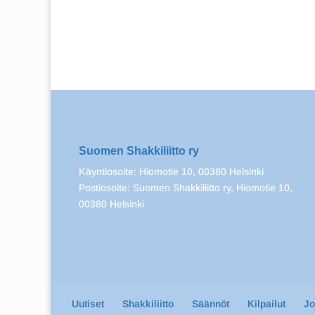
Suomen Shakkiliitto ry
Käyntiosoite: Hiomotie 10, 00380 Helsinki
Postiosoite: Suomen Shakkiliitto ry, Hiomotie 10,
00380 Helsinki
Uutiset
Shakkiliitto
Säännöt
Kilpailut
J