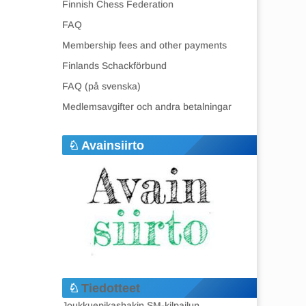
Finnish Chess Federation
FAQ
Membership fees and other payments
Finlands Schackförbund
FAQ (på svenska)
Medlemsavgifter och andra betalningar
Avainsiirto
Tiedotteet
Joukkuepikashakin SM-kilpailun