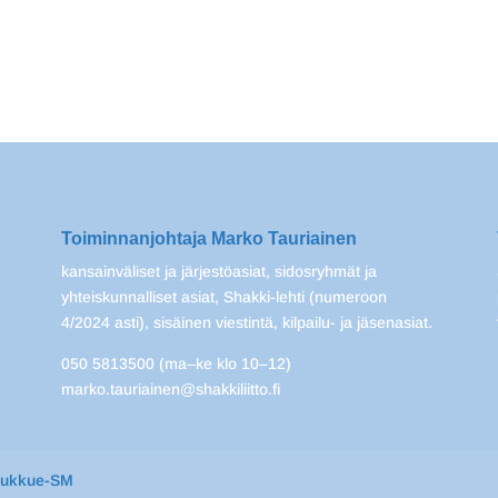
Toiminnanjohtaja Marko Tauriainen
kansainväliset ja järjestöasiat, sidosryhmät ja
yhteiskunnalliset asiat, Shakki-lehti (numeroon
4/2024 asti), sisäinen viestintä, kilpailu- ja jäsenasiat.
050 5813500 (ma–ke klo 10–12)
marko.tauriainen@shakkiliitto.fi
oukkue-SM