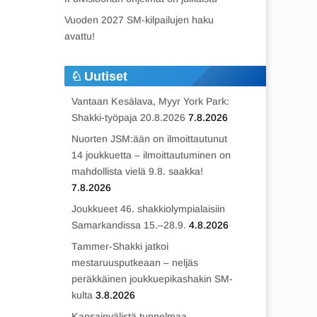
Vuoden 2027 SM-kilpailujen haku
avattu!
Uutiset
Vantaan Kesälava, Myyr York Park:
Shakki-työpaja 20.8.2026
7.8.2026
Nuorten JSM:ään on ilmoittautunut
14 joukkuetta – ilmoittautuminen on
mahdollista vielä 9.8. saakka!
7.8.2026
Joukkueet 46. shakkiolympialaisiin
Samarkandissa 15.–28.9.
4.8.2026
Tammer-Shakki jatkoi
mestaruusputkeaan – neljäs
peräkkäinen joukkuepikashakin SM-
kulta
3.8.2026
Kansainvälistä tunnelmaa