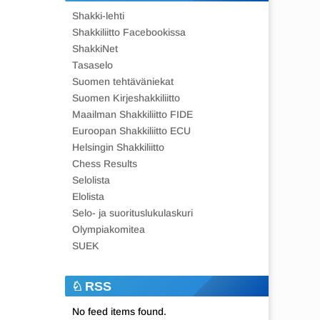
Shakki-lehti
Shakkiliitto Facebookissa
ShakkiNet
Tasaselo
Suomen tehtäväniekat
Suomen Kirjeshakkiliitto
Maailman Shakkiliitto FIDE
Euroopan Shakkiliitto ECU
Helsingin Shakkiliitto
Chess Results
Selolista
Elolista
Selo- ja suorituslukulaskuri
Olympiakomitea
SUEK
RSS
No feed items found.