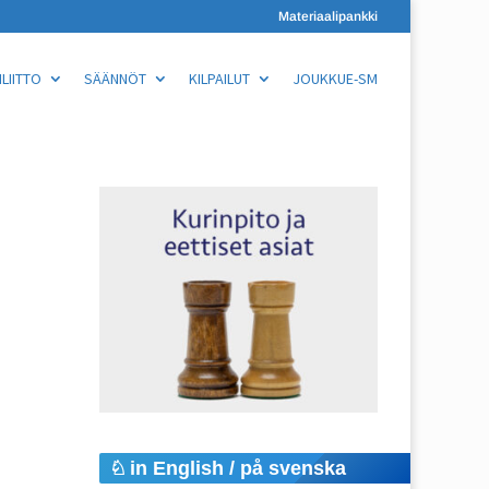
Materiaalipankki
LIITTO
SÄÄNNÖT
KILPAILUT
JOUKKUE-SM
in English / på svenska