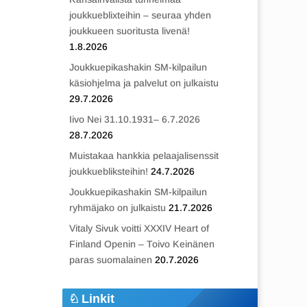
joukkueblixteihin – seuraa yhden
joukkueen suoritusta livenä!
1.8.2026
Joukkuepikashakin SM-kilpailun
käsiohjelma ja palvelut on julkaistu
29.7.2026
Iivo Nei 31.10.1931– 6.7.2026
28.7.2026
Muistakaa hankkia pelaajalisenssit
joukkuebliksteihin!
24.7.2026
Joukkuepikashakin SM-kilpailun
ryhmäjako on julkaistu
21.7.2026
Vitaly Sivuk voitti XXXIV Heart of
Finland Openin – Toivo Keinänen
paras suomalainen
20.7.2026
Linkit