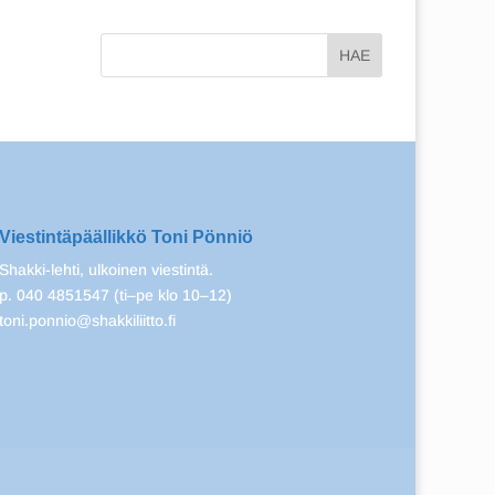
Viestintäpäällikkö Toni Pönniö
Shakki-lehti, ulkoinen viestintä.
p. 040 4851547 (ti–pe klo 10–12)
toni.ponnio@shakkiliitto.fi