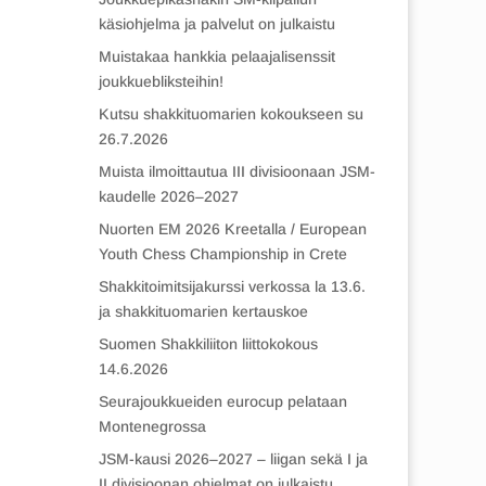
käsiohjelma ja palvelut on julkaistu
Muistakaa hankkia pelaajalisenssit
joukkuebliksteihin!
Kutsu shakkituomarien kokoukseen su
26.7.2026
Muista ilmoittautua III divisioonaan JSM-
kaudelle 2026–2027
Nuorten EM 2026 Kreetalla / European
Youth Chess Championship in Crete
Shakkitoimitsijakurssi verkossa la 13.6.
ja shakkituomarien kertauskoe
Suomen Shakkiliiton liittokokous
14.6.2026
Seurajoukkueiden eurocup pelataan
Montenegrossa
JSM-kausi 2026–2027 – liigan sekä I ja
II divisioonan ohjelmat on julkaistu