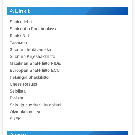
Linkit
Shakki-lehti
Shakkiliitto Facebookissa
ShakkiNet
Tasaselo
Suomen tehtäväniekat
Suomen Kirjeshakkiliitto
Maailman Shakkiliitto FIDE
Euroopan Shakkiliitto ECU
Helsingin Shakkiliitto
Chess Results
Selolista
Elolista
Selo- ja suorituslukulaskuri
Olympiakomitea
SUEK