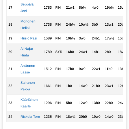
Seppälä
17
1783
FIN
21w1
8b½
4w0
19b½
16w1
Joni
Mononen
18
1738
FIN
24b½
10w½
3b0
13w1
20b½
Heikki
19
Hiisiö Pasi
1589
FIN
10b½
3w0
24b1
17w½
15b0
Al Najar
20
1789
SYR
16b0
24w1
14b1
2b0
18w½
Huda
Anttonen
21
1512
FIN
17b0
9w0
22w1
11b0
13b0
Lasse
Sairanen
22
1661
FIN
1b0
14w0
21b0
23w1
12b0
Pekka
Kääriäinen
23
1296
FIN
5b0
12w0
13b0
22b0
24w1
Kaarle
24
Riskula Tero
1235
FIN
18w½
20b0
19w0
14w0
23b0