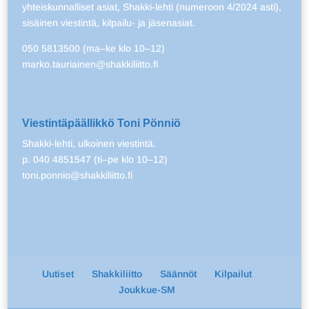
yhteiskunnalliset asiat, Shakki-lehti (numeroon 4/2024 asti),
sisäinen viestintä, kilpailu- ja jäsenasiat.
050 5813500 (ma–ke klo 10–12)
marko.tauriainen@shakkiliitto.fi
Viestintäpäällikkö Toni Pönniö
Shakki-lehti, ulkoinen viestintä.
p. 040 4851547 (ti–pe klo 10–12)
toni.ponnio@shakkiliitto.fi
Uutiset
Shakkiliitto
Säännöt
Kilpailut
Joukkue-SM