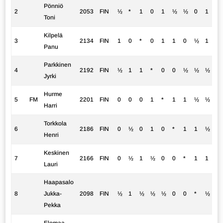
Pönniö
2
2053
FIN
½
*
1
0
1
½
½
0
1
1
Toni
Kilpelä
3
2134
FIN
1
0
*
0
1
1
0
½
1
+
Panu
Parkkinen
4
2192
FIN
½
1
1
*
0
0
½
½
½
+
Jyrki
Hurme
5
FM
2201
FIN
0
0
0
1
*
1
1
½
½
1
Harri
Torkkola
6
2186
FIN
0
½
0
1
0
*
1
1
½
1
Henri
Keskinen
7
2166
FIN
0
½
1
½
0
0
*
1
1
+
Lauri
Haapasalo
8
Jukka-
2098
FIN
½
1
½
½
½
0
0
*
½
+
Pekka