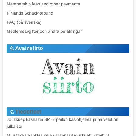
Membership fees and other payments
Finlands Schackförbund
FAQ (på svenska)
Medlemsavgifter och andra betalningar
Avainsiirto
Tiedotteet
Joukkuepikashakin SM-kilpailun käsiohjelma ja palvelut on
julkaistu
Muistakaa hankkia pelaajalisenssit joukkuebliksteihin!