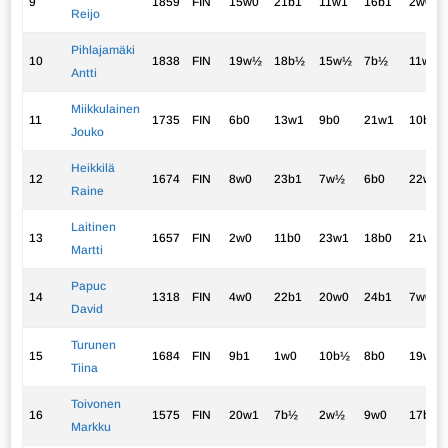
9
1859
FIN
15w0
21b1
11w1
16b1
2w0
Reijo
Pihlajamäki
10
1838
FIN
19w½
18b½
15w½
7b½
11w1
Antti
Miikkulainen
11
1735
FIN
6b0
13w1
9b0
21w1
10b0
Jouko
Heikkilä
12
1674
FIN
8w0
23b1
7w½
6b0
22w1
Raine
Laitinen
13
1657
FIN
2w0
11b0
23w1
18b0
21w1
Martti
Papuc
14
1318
FIN
4w0
22b1
20w0
24b1
7w0
David
Turunen
15
1684
FIN
9b1
1w0
10b½
8b0
19w1
Tiina
Toivonen
16
1575
FIN
20w1
7b½
2w½
9w0
17b0
Markku