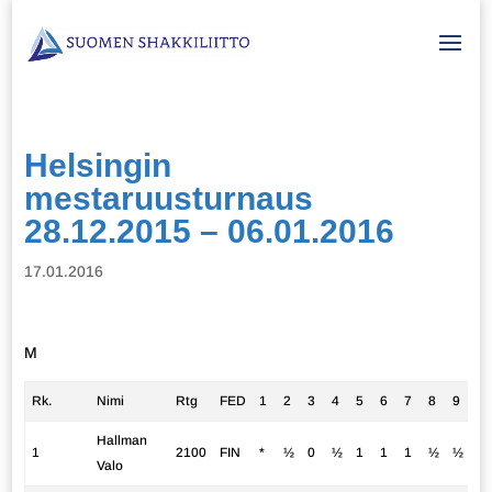
Helsingin
mestaruusturnaus
28.12.2015 – 06.01.2016
17.01.2016
M
Rk.
Nimi
Rtg
FED
1
2
3
4
5
6
7
8
9
10
Hallman
1
2100
FIN
*
½
0
½
1
1
1
½
½
+
Valo