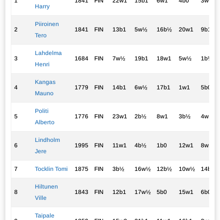
1
1841
FIN
22w1
15b1
6w1
4b0
3w½
Harry
Piiroinen
2
1841
FIN
13b1
5w½
16b½
20w1
9b1
Tero
Lahdelma
3
1684
FIN
7w½
19b1
18w1
5w½
1b½
Henri
Kangas
4
1779
FIN
14b1
6w½
17b1
1w1
5b0
Mauno
Politi
5
1776
FIN
23w1
2b½
8w1
3b½
4w1
Alberto
Lindholm
6
1995
FIN
11w1
4b½
1b0
12w1
8w1
Jere
7
Tocklin Tomi
1875
FIN
3b½
16w½
12b½
10w½
14b1
Hiltunen
8
1843
FIN
12b1
17w½
5b0
15w1
6b0
Ville
Taipale