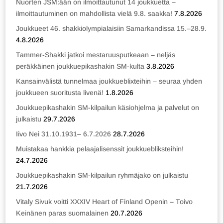
Nuorten JSM:ään on ilmoittautunut 14 joukkuetta –
ilmoittautuminen on mahdollista vielä 9.8. saakka!
7.8.2026
Joukkueet 46. shakkiolympialaisiin Samarkandissa 15.–28.9.
4.8.2026
Tammer-Shakki jatkoi mestaruusputkeaan – neljäs
peräkkäinen joukkuepikashakin SM-kulta
3.8.2026
Kansainvälistä tunnelmaa joukkueblixteihin – seuraa yhden
joukkueen suoritusta livenä!
1.8.2026
Joukkuepikashakin SM-kilpailun käsiohjelma ja palvelut on
julkaistu
29.7.2026
Iivo Nei 31.10.1931– 6.7.2026
28.7.2026
Muistakaa hankkia pelaajalisenssit joukkuebliksteihin!
24.7.2026
Joukkuepikashakin SM-kilpailun ryhmäjako on julkaistu
21.7.2026
Vitaly Sivuk voitti XXXIV Heart of Finland Openin – Toivo
Keinänen paras suomalainen
20.7.2026