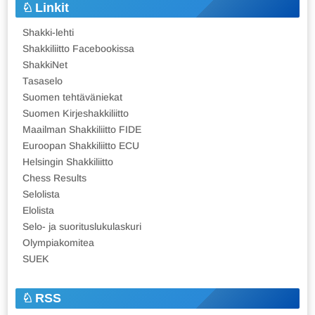
Linkit
Shakki-lehti
Shakkiliitto Facebookissa
ShakkiNet
Tasaselo
Suomen tehtäväniekat
Suomen Kirjeshakkiliitto
Maailman Shakkiliitto FIDE
Euroopan Shakkiliitto ECU
Helsingin Shakkiliitto
Chess Results
Selolista
Elolista
Selo- ja suorituslukulaskuri
Olympiakomitea
SUEK
RSS