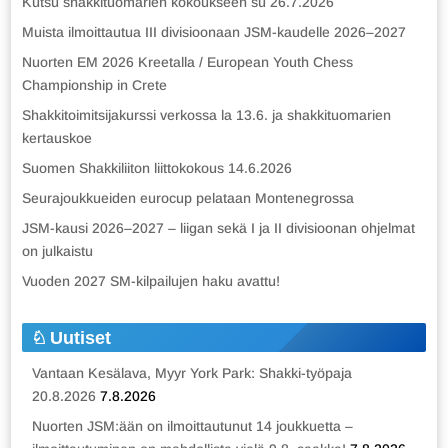
Kutsu shakkituomarien kokoukseen su 26.7.2026
Muista ilmoittautua III divisioonaan JSM-kaudelle 2026–2027
Nuorten EM 2026 Kreetalla / European Youth Chess
Championship in Crete
Shakkitoimitsijakurssi verkossa la 13.6. ja shakkituomarien
kertauskoe
Suomen Shakkiliiton liittokokous 14.6.2026
Seurajoukkueiden eurocup pelataan Montenegrossa
JSM-kausi 2026–2027 – liigan sekä I ja II divisioonan ohjelmat
on julkaistu
Vuoden 2027 SM-kilpailujen haku avattu!
Uutiset
Vantaan Kesälava, Myyr York Park: Shakki-työpaja
20.8.2026
7.8.2026
Nuorten JSM:ään on ilmoittautunut 14 joukkuetta –