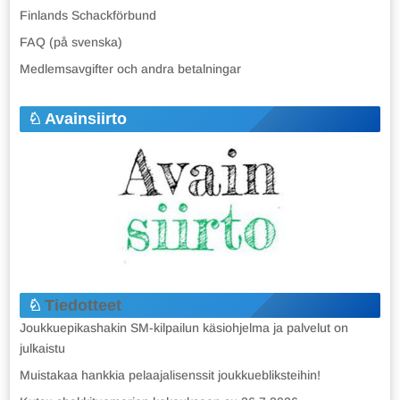
Finlands Schackförbund
FAQ (på svenska)
Medlemsavgifter och andra betalningar
Avainsiirto
Tiedotteet
Joukkuepikashakin SM-kilpailun käsiohjelma ja palvelut on
julkaistu
Muistakaa hankkia pelaajalisenssit joukkuebliksteihin!