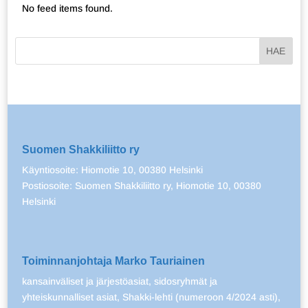
No feed items found.
Suomen Shakkiliitto ry
Käyntiosoite: Hiomotie 10, 00380 Helsinki
Postiosoite: Suomen Shakkiliitto ry, Hiomotie 10, 00380
Helsinki
Toiminnanjohtaja Marko Tauriainen
kansainväliset ja järjestöasiat, sidosryhmät ja
yhteiskunnalliset asiat, Shakki-lehti (numeroon 4/2024 asti),