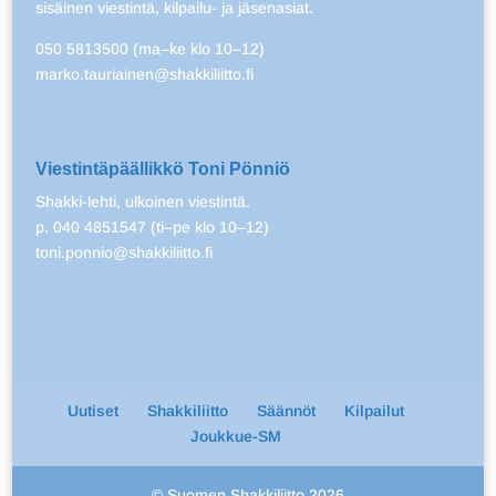
sisäinen viestintä, kilpailu- ja jäsenasiat.
050 5813500 (ma–ke klo 10–12)
marko.tauriainen@shakkiliitto.fi
Viestintäpäällikkö Toni Pönniö
Shakki-lehti, ulkoinen viestintä.
p. 040 4851547 (ti–pe klo 10–12)
toni.ponnio@shakkiliitto.fi
Uutiset
Shakkiliitto
Säännöt
Kilpailut
Joukkue-SM
© Suomen Shakkiliitto 2026