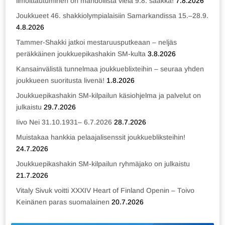
ilmoittautuminen on mahdollista vielä 9.8. saakka!
7.8.2026
Joukkueet 46. shakkiolympialaisiin Samarkandissa 15.–28.9.
4.8.2026
Tammer-Shakki jatkoi mestaruusputkeaan – neljäs
peräkkäinen joukkuepikashakin SM-kulta
3.8.2026
Kansainvälistä tunnelmaa joukkueblixteihin – seuraa yhden
joukkueen suoritusta livenä!
1.8.2026
Joukkuepikashakin SM-kilpailun käsiohjelma ja palvelut on
julkaistu
29.7.2026
Iivo Nei 31.10.1931– 6.7.2026
28.7.2026
Muistakaa hankkia pelaajalisenssit joukkuebliksteihin!
24.7.2026
Joukkuepikashakin SM-kilpailun ryhmäjako on julkaistu
21.7.2026
Vitaly Sivuk voitti XXXIV Heart of Finland Openin – Toivo
Keinänen paras suomalainen
20.7.2026