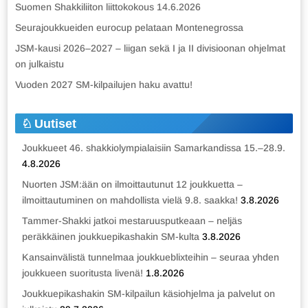
Suomen Shakkiliiton liittokokous 14.6.2026
Seurajoukkueiden eurocup pelataan Montenegrossa
JSM-kausi 2026–2027 – liigan sekä I ja II divisioonan ohjelmat
on julkaistu
Vuoden 2027 SM-kilpailujen haku avattu!
Uutiset
Joukkueet 46. shakkiolympialaisiin Samarkandissa 15.–28.9.
4.8.2026
Nuorten JSM:ään on ilmoittautunut 12 joukkuetta –
ilmoittautuminen on mahdollista vielä 9.8. saakka!
3.8.2026
Tammer-Shakki jatkoi mestaruusputkeaan – neljäs
peräkkäinen joukkuepikashakin SM-kulta
3.8.2026
Kansainvälistä tunnelmaa joukkueblixteihin – seuraa yhden
joukkueen suoritusta livenä!
1.8.2026
Joukkuepikashakin SM-kilpailun käsiohjelma ja palvelut on