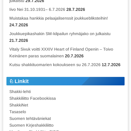
julkaistu
29.7.2026
Iivo Nei 31.10.1931– 6.7.2026
28.7.2026
Muistakaa hankkia pelaajalisenssit joukkuebliksteihin!
24.7.2026
Joukkuepikashakin SM-kilpailun ryhmäjako on julkaistu
21.7.2026
Vitaly Sivuk voitti XXXIV Heart of Finland Openin – Toivo
Keinänen paras suomalainen
20.7.2026
Kutsu shakkituomarien kokoukseen su 26.7.2026
12.7.2026
Linkit
Shakki-lehti
Shakkiliitto Facebookissa
ShakkiNet
Tasaselo
Suomen tehtäväniekat
Suomen Kirjeshakkiliitto