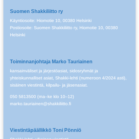
Suomen Shakkiliitto ry
Käyntiosoite: Hiomotie 10, 00380 Helsinki
Postiosoite: Suomen Shakkiliitto ry, Hiomotie 10, 00380
Helsinki
Toiminnanjohtaja Marko Tauriainen
kansainväliset ja järjestöasiat, sidosryhmät ja
yhteiskunnalliset asiat, Shakki-lehti (numeroon 4/2024 asti),
sisäinen viestintä, kilpailu- ja jäsenasiat.
050 5813500 (ma–ke klo 10–12)
marko.tauriainen@shakkiliitto.fi
Viestintäpäällikkö Toni Pönniö