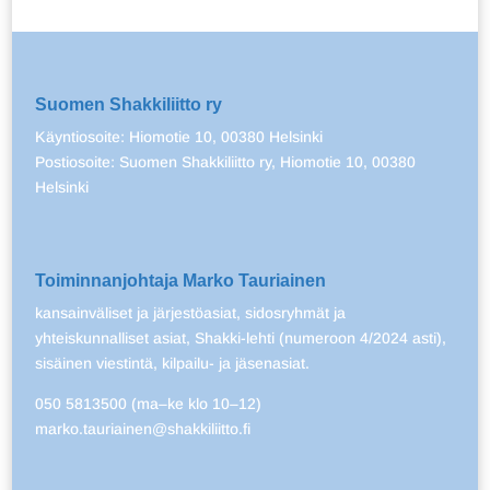
Suomen Shakkiliitto ry
Käyntiosoite: Hiomotie 10, 00380 Helsinki
Postiosoite: Suomen Shakkiliitto ry, Hiomotie 10, 00380
Helsinki
Toiminnanjohtaja Marko Tauriainen
kansainväliset ja järjestöasiat, sidosryhmät ja
yhteiskunnalliset asiat, Shakki-lehti (numeroon 4/2024 asti),
sisäinen viestintä, kilpailu- ja jäsenasiat.
050 5813500 (ma–ke klo 10–12)
marko.tauriainen@shakkiliitto.fi