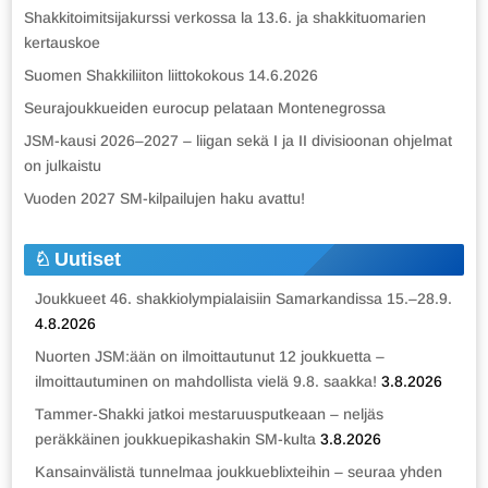
Shakkitoimitsijakurssi verkossa la 13.6. ja shakkituomarien
kertauskoe
Suomen Shakkiliiton liittokokous 14.6.2026
Seurajoukkueiden eurocup pelataan Montenegrossa
JSM-kausi 2026–2027 – liigan sekä I ja II divisioonan ohjelmat
on julkaistu
Vuoden 2027 SM-kilpailujen haku avattu!
Uutiset
Joukkueet 46. shakkiolympialaisiin Samarkandissa 15.–28.9.
4.8.2026
Nuorten JSM:ään on ilmoittautunut 12 joukkuetta –
ilmoittautuminen on mahdollista vielä 9.8. saakka!
3.8.2026
Tammer-Shakki jatkoi mestaruusputkeaan – neljäs
peräkkäinen joukkuepikashakin SM-kulta
3.8.2026
Kansainvälistä tunnelmaa joukkueblixteihin – seuraa yhden