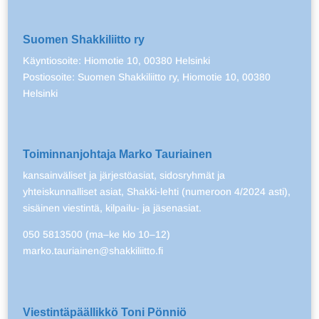
Suomen Shakkiliitto ry
Käyntiosoite: Hiomotie 10, 00380 Helsinki
Postiosoite: Suomen Shakkiliitto ry, Hiomotie 10, 00380
Helsinki
Toiminnanjohtaja Marko Tauriainen
kansainväliset ja järjestöasiat, sidosryhmät ja
yhteiskunnalliset asiat, Shakki-lehti (numeroon 4/2024 asti),
sisäinen viestintä, kilpailu- ja jäsenasiat.
050 5813500 (ma–ke klo 10–12)
marko.tauriainen@shakkiliitto.fi
Viestintäpäällikkö Toni Pönniö