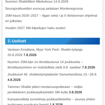
Suomen Shakkiliiton liittokokous 14.6.2026
Seurajoukkueiden eurocup pelataan Montenegrossa
JSM-kausi 2026–2027 – liigan sekä I ja II divisioonan ohjelmat
on julkaistu
Vuoden 2027 SM-kilpailujen haku avattu!
Uutiset
Vantaan Kesälava, Myyr York Park: Shakki-työpaja
20.8.2026
7.8.2026
Nuorten JSM:ään on ilmoittautunut 14 joukkuetta –
ilmoittautuminen on mahdollista vielä 9.8. saakka!
7.8.2026
Joukkueet 46. shakkiolympialaisiin Samarkandissa 15.–28.9.
4.8.2026
Tammer-Shakki jatkoi mestaruusputkeaan – neljäs
peräkkäinen joukkuepikashakin SM-kulta
3.8.2026
Kansainvälistä tunnelmaa joukkueblixteihin – seuraa yhden
joukkueen suoritusta livenä!
1.8.2026