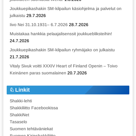
Joukkuepikashakin SM-kilpailun käsiohjelma ja palvelut on
julkaistu
29.7.2026
Iivo Nei 31.10.1931– 6.7.2026
28.7.2026
Muistakaa hankkia pelaajalisenssit joukkuebliksteihin!
24.7.2026
Joukkuepikashakin SM-kilpailun ryhmäjako on julkaistu
21.7.2026
Vitaly Sivuk voitti XXXIV Heart of Finland Openin – Toivo
Keinänen paras suomalainen
20.7.2026
Linkit
Shakki-lehti
Shakkiliitto Facebookissa
ShakkiNet
Tasaselo
Suomen tehtäväniekat
Suomen Kirjeshakkiliitto