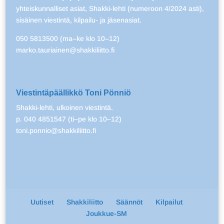
yhteiskunnalliset asiat, Shakki-lehti (numeroon 4/2024 asti),
sisäinen viestintä, kilpailu- ja jäsenasiat.
050 5813500 (ma–ke klo 10–12)
marko.tauriainen@shakkiliitto.fi
Viestintäpäällikkö Toni Pönniö
Shakki-lehti, ulkoinen viestintä.
p. 040 4851547 (ti–pe klo 10–12)
toni.ponnio@shakkiliitto.fi
Uutiset
Shakkiliitto
Säännöt
Kilpailut
Joukkue-SM