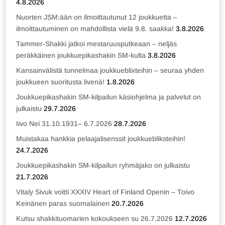
4.8.2026
Nuorten JSM:ään on ilmoittautunut 12 joukkuetta –
ilmoittautuminen on mahdollista vielä 9.8. saakka!
3.8.2026
Tammer-Shakki jatkoi mestaruusputkeaan – neljäs
peräkkäinen joukkuepikashakin SM-kulta
3.8.2026
Kansainvälistä tunnelmaa joukkueblixteihin – seuraa yhden
joukkueen suoritusta livenä!
1.8.2026
Joukkuepikashakin SM-kilpailun käsiohjelma ja palvelut on
julkaistu
29.7.2026
Iivo Nei 31.10.1931– 6.7.2026
28.7.2026
Muistakaa hankkia pelaajalisenssit joukkuebliksteihin!
24.7.2026
Joukkuepikashakin SM-kilpailun ryhmäjako on julkaistu
21.7.2026
Vitaly Sivuk voitti XXXIV Heart of Finland Openin – Toivo
Keinänen paras suomalainen
20.7.2026
Kutsu shakkituomarien kokoukseen su 26.7.2026
12.7.2026