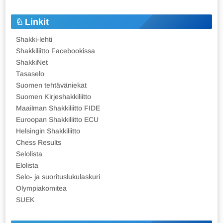
Linkit
Shakki-lehti
Shakkiliitto Facebookissa
ShakkiNet
Tasaselo
Suomen tehtäväniekat
Suomen Kirjeshakkiliitto
Maailman Shakkiliitto FIDE
Euroopan Shakkiliitto ECU
Helsingin Shakkiliitto
Chess Results
Selolista
Elolista
Selo- ja suorituslukulaskuri
Olympiakomitea
SUEK