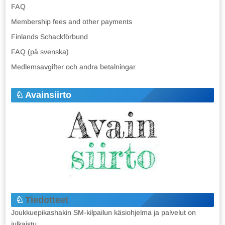
FAQ
Membership fees and other payments
Finlands Schackförbund
FAQ (på svenska)
Medlemsavgifter och andra betalningar
Avainsiirto
Tiedotteet
Joukkuepikashakin SM-kilpailun käsiohjelma ja palvelut on
julkaistu