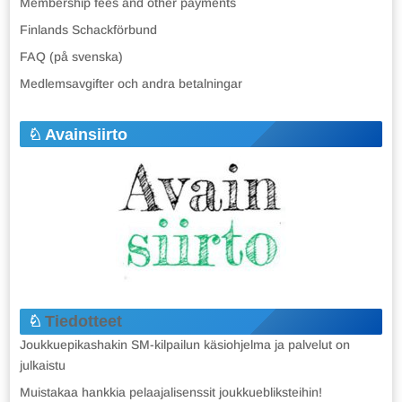
Membership fees and other payments
Finlands Schackförbund
FAQ (på svenska)
Medlemsavgifter och andra betalningar
Avainsiirto
Tiedotteet
Joukkuepikashakin SM-kilpailun käsiohjelma ja palvelut on
julkaistu
Muistakaa hankkia pelaajalisenssit joukkuebliksteihin!