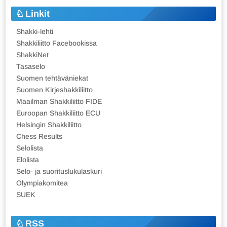
Linkit
Shakki-lehti
Shakkiliitto Facebookissa
ShakkiNet
Tasaselo
Suomen tehtäväniekat
Suomen Kirjeshakkiliitto
Maailman Shakkiliitto FIDE
Euroopan Shakkiliitto ECU
Helsingin Shakkiliitto
Chess Results
Selolista
Elolista
Selo- ja suorituslukulaskuri
Olympiakomitea
SUEK
RSS