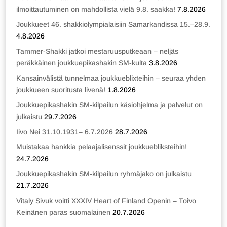
ilmoittautuminen on mahdollista vielä 9.8. saakka!
7.8.2026
Joukkueet 46. shakkiolympialaisiin Samarkandissa 15.–28.9.
4.8.2026
Tammer-Shakki jatkoi mestaruusputkeaan – neljäs
peräkkäinen joukkuepikashakin SM-kulta
3.8.2026
Kansainvälistä tunnelmaa joukkueblixteihin – seuraa yhden
joukkueen suoritusta livenä!
1.8.2026
Joukkuepikashakin SM-kilpailun käsiohjelma ja palvelut on
julkaistu
29.7.2026
Iivo Nei 31.10.1931– 6.7.2026
28.7.2026
Muistakaa hankkia pelaajalisenssit joukkuebliksteihin!
24.7.2026
Joukkuepikashakin SM-kilpailun ryhmäjako on julkaistu
21.7.2026
Vitaly Sivuk voitti XXXIV Heart of Finland Openin – Toivo
Keinänen paras suomalainen
20.7.2026