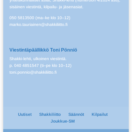
yhteiskunnalliset asiat, Shakki-lehti (numeroon 4/2024 asti),
sisäinen viestintä, kilpailu- ja jäsenasiat.
050 5813500 (ma–ke klo 10–12)
marko.tauriainen@shakkiliitto.fi
Viestintäpäällikkö Toni Pönniö
Shakki-lehti, ulkoinen viestintä.
p. 040 4851547 (ti–pe klo 10–12)
toni.ponnio@shakkiliitto.fi
Uutiset
Shakkiliitto
Säännöt
Kilpailut
Joukkue-SM