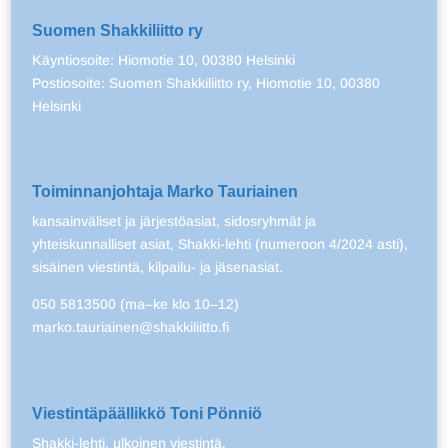
Suomen Shakkiliitto ry
Käyntiosoite: Hiomotie 10, 00380 Helsinki
Postiosoite: Suomen Shakkiliitto ry, Hiomotie 10, 00380
Helsinki
Toiminnanjohtaja Marko Tauriainen
kansainväliset ja järjestöasiat, sidosryhmät ja
yhteiskunnalliset asiat, Shakki-lehti (numeroon 4/2024 asti),
sisäinen viestintä, kilpailu- ja jäsenasiat.
050 5813500 (ma–ke klo 10–12)
marko.tauriainen@shakkiliitto.fi
Viestintäpäällikkö Toni Pönniö
Shakki-lehti, ulkoinen viestintä.