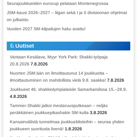
Seurajoukkueiden eurocup pelataan Montenegrossa
JSM-kausi 2026–2027 – liigan sekä I ja II divisioonan ohjelmat
on julkaistu
Vuoden 2027 SM-kilpailujen haku avattu!
Uutiset
Vantaan Kesälava, Myyr York Park: Shakki-työpaja
20.8.2026
7.8.2026
Nuorten JSM:ään on ilmoittautunut 14 joukkuetta –
ilmoittautuminen on mahdollista vielä 9.8. saakka!
7.8.2026
Joukkueet 46. shakkiolympialaisiin Samarkandissa 15.–28.9.
4.8.2026
Tammer-Shakki jatkoi mestaruusputkeaan – neljäs
peräkkäinen joukkuepikashakin SM-kulta
3.8.2026
Kansainvälistä tunnelmaa joukkueblixteihin – seuraa yhden
joukkueen suoritusta livenä!
1.8.2026