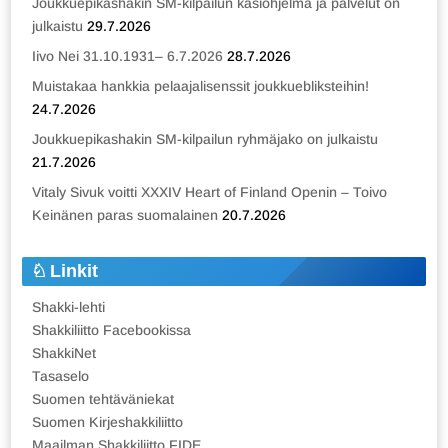
Joukkuepikashakin SM-kilpailun käsiohjelma ja palvelut on
julkaistu
29.7.2026
Iivo Nei 31.10.1931– 6.7.2026
28.7.2026
Muistakaa hankkia pelaajalisenssit joukkuebliksteihin!
24.7.2026
Joukkuepikashakin SM-kilpailun ryhmäjako on julkaistu
21.7.2026
Vitaly Sivuk voitti XXXIV Heart of Finland Openin – Toivo
Keinänen paras suomalainen
20.7.2026
Linkit
Shakki-lehti
Shakkiliitto Facebookissa
ShakkiNet
Tasaselo
Suomen tehtäväniekat
Suomen Kirjeshakkiliitto
Maailman Shakkiliitto FIDE