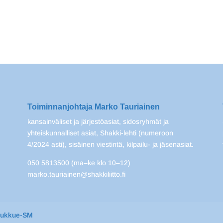
Toiminnanjohtaja Marko Tauriainen
kansainväliset ja järjestöasiat, sidosryhmät ja
yhteiskunnalliset asiat, Shakki-lehti (numeroon
4/2024 asti), sisäinen viestintä, kilpailu- ja jäsenasiat.
050 5813500 (ma–ke klo 10–12)
marko.tauriainen@shakkiliitto.fi
oukkue-SM