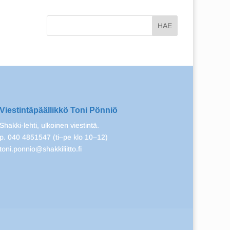
Viestintäpäällikkö Toni Pönniö
Shakki-lehti, ulkoinen viestintä.
p. 040 4851547 (ti–pe klo 10–12)
toni.ponnio@shakkiliitto.fi