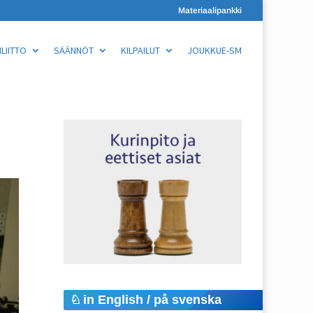
Materiaalipankki
LIITTO
SÄÄNNÖT
KILPAILUT
JOUKKUE-SM
in English / på svenska