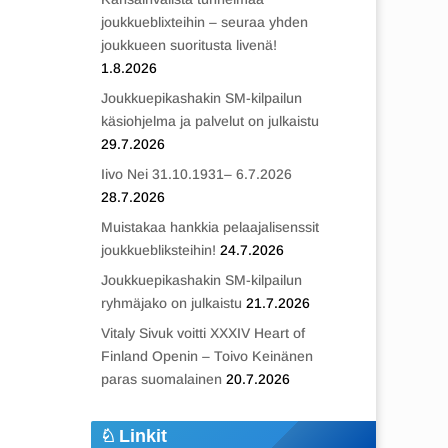
joukkueblixteihin – seuraa yhden
joukkueen suoritusta livenä!
1.8.2026
Joukkuepikashakin SM-kilpailun
käsiohjelma ja palvelut on julkaistu
29.7.2026
Iivo Nei 31.10.1931– 6.7.2026
28.7.2026
Muistakaa hankkia pelaajalisenssit
joukkuebliksteihin!
24.7.2026
Joukkuepikashakin SM-kilpailun
ryhmäjako on julkaistu
21.7.2026
Vitaly Sivuk voitti XXXIV Heart of
Finland Openin – Toivo Keinänen
paras suomalainen
20.7.2026
Linkit