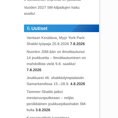
Vuoden 2027 SM-kilpailujen haku
avattu!
Uutiset
Vantaan Kesälava, Myyr York Park:
Shakki-työpaja 20.8.2026
7.8.2026
Nuorten JSM:ään on ilmoittautunut
14 joukkuetta – ilmoittautuminen on
mahdollista vielä 9.8. saakka!
7.8.2026
Joukkueet 46. shakkiolympialaisiin
Samarkandissa 15.–28.9.
4.8.2026
Tammer-Shakki jatkoi
mestaruusputkeaan – neljäs
peräkkäinen joukkuepikashakin SM-
kulta
3.8.2026
Kansainvälistä tunnelmaa