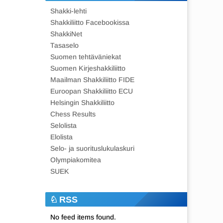
Shakki-lehti
Shakkiliitto Facebookissa
ShakkiNet
Tasaselo
Suomen tehtäväniekat
Suomen Kirjeshakkiliitto
Maailman Shakkiliitto FIDE
Euroopan Shakkiliitto ECU
Helsingin Shakkiliitto
Chess Results
Selolista
Elolista
Selo- ja suorituslukulaskuri
Olympiakomitea
SUEK
RSS
No feed items found.