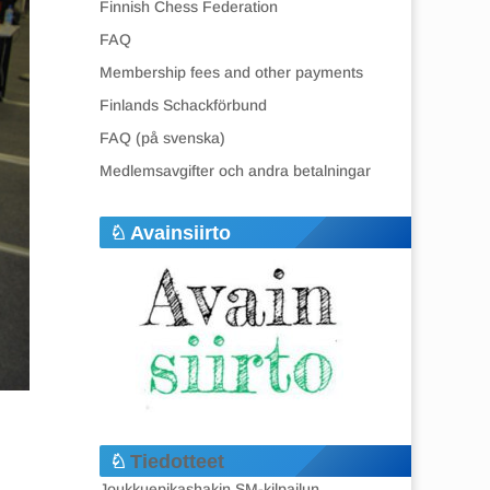
Finnish Chess Federation
FAQ
Membership fees and other payments
Finlands Schackförbund
FAQ (på svenska)
Medlemsavgifter och andra betalningar
Avainsiirto
Tiedotteet
Joukkuepikashakin SM-kilpailun