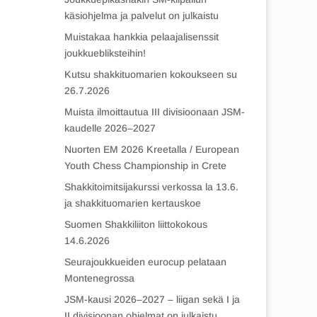
käsiohjelma ja palvelut on julkaistu
Muistakaa hankkia pelaajalisenssit
joukkuebliksteihin!
Kutsu shakkituomarien kokoukseen su
26.7.2026
Muista ilmoittautua III divisioonaan JSM-
kaudelle 2026–2027
Nuorten EM 2026 Kreetalla / European
Youth Chess Championship in Crete
Shakkitoimitsijakurssi verkossa la 13.6.
ja shakkituomarien kertauskoe
Suomen Shakkiliiton liittokokous
14.6.2026
Seurajoukkueiden eurocup pelataan
Montenegrossa
JSM-kausi 2026–2027 – liigan sekä I ja
II divisioonan ohjelmat on julkaistu