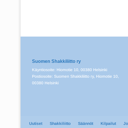
Suomen Shakkiliitto ry
Käyntiosoite: Hiomotie 10, 00380 Helsinki
Postiosoite: Suomen Shakkiliitto ry, Hiomotie 10,
00380 Helsinki
Uutiset
Shakkiliitto
Säännöt
Kilpailut
J