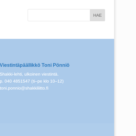
Viestintäpäällikkö Toni Pönniö
Shakki-lehti, ulkoinen viestintä.
p. 040 4851547 (ti–pe klo 10–12)
toni.ponnio@shakkiliitto.fi