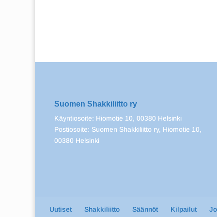
Suomen Shakkiliitto ry
Käyntiosoite: Hiomotie 10, 00380 Helsinki
Postiosoite: Suomen Shakkiliitto ry, Hiomotie 10,
00380 Helsinki
Uutiset
Shakkiliitto
Säännöt
Kilpailut
J