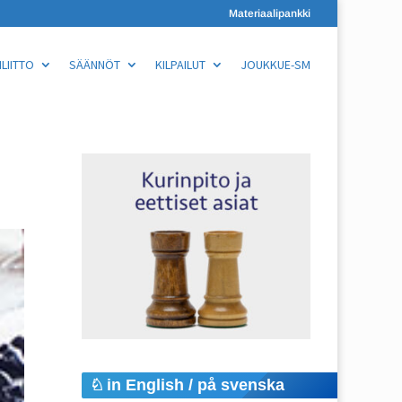
Materiaalipankki
LIITTO
SÄÄNNÖT
KILPAILUT
JOUKKUE-SM
in English / på svenska