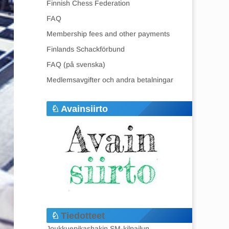
Finnish Chess Federation
FAQ
Membership fees and other payments
Finlands Schackförbund
FAQ (på svenska)
Medlemsavgifter och andra betalningar
Avainsiirto
Tiedotteet
Joukkuepikashakin SM-kilpailun