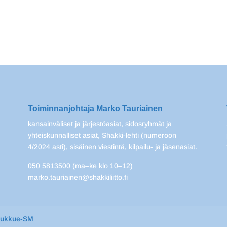
Toiminnanjohtaja Marko Tauriainen
kansainväliset ja järjestöasiat, sidosryhmät ja
yhteiskunnalliset asiat, Shakki-lehti (numeroon
4/2024 asti), sisäinen viestintä, kilpailu- ja jäsenasiat.
050 5813500 (ma–ke klo 10–12)
marko.tauriainen@shakkiliitto.fi
oukkue-SM