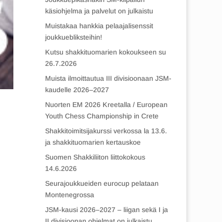
käsiohjelma ja palvelut on julkaistu
Muistakaa hankkia pelaajalisenssit
joukkuebliksteihin!
Kutsu shakkituomarien kokoukseen su
26.7.2026
Muista ilmoittautua III divisioonaan JSM-
kaudelle 2026–2027
Nuorten EM 2026 Kreetalla / European
Youth Chess Championship in Crete
Shakkitoimitsijakurssi verkossa la 13.6.
ja shakkituomarien kertauskoe
Suomen Shakkiliiton liittokokous
14.6.2026
Seurajoukkueiden eurocup pelataan
Montenegrossa
JSM-kausi 2026–2027 – liigan sekä I ja
II divisioonan ohjelmat on julkaistu