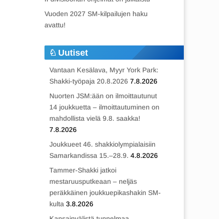
Vuoden 2027 SM-kilpailujen haku
avattu!
Uutiset
Vantaan Kesälava, Myyr York Park:
Shakki-työpaja 20.8.2026
7.8.2026
Nuorten JSM:ään on ilmoittautunut
14 joukkuetta – ilmoittautuminen on
mahdollista vielä 9.8. saakka!
7.8.2026
Joukkueet 46. shakkiolympialaisiin
Samarkandissa 15.–28.9.
4.8.2026
Tammer-Shakki jatkoi
mestaruusputkeaan – neljäs
peräkkäinen joukkuepikashakin SM-
kulta
3.8.2026
Kansainvälistä tunnelmaa