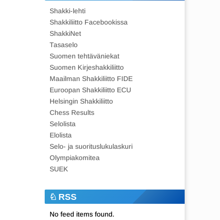
Shakki-lehti
Shakkiliitto Facebookissa
ShakkiNet
Tasaselo
Suomen tehtäväniekat
Suomen Kirjeshakkiliitto
Maailman Shakkiliitto FIDE
Euroopan Shakkiliitto ECU
Helsingin Shakkiliitto
Chess Results
Selolista
Elolista
Selo- ja suorituslukulaskuri
Olympiakomitea
SUEK
RSS
No feed items found.