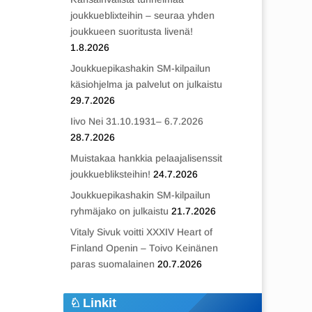
joukkueblixteihin – seuraa yhden
joukkueen suoritusta livenä!
1.8.2026
Joukkuepikashakin SM-kilpailun
käsiohjelma ja palvelut on julkaistu
29.7.2026
Iivo Nei 31.10.1931– 6.7.2026
28.7.2026
Muistakaa hankkia pelaajalisenssit
joukkuebliksteihin!
24.7.2026
Joukkuepikashakin SM-kilpailun
ryhmäjako on julkaistu
21.7.2026
Vitaly Sivuk voitti XXXIV Heart of
Finland Openin – Toivo Keinänen
paras suomalainen
20.7.2026
Linkit