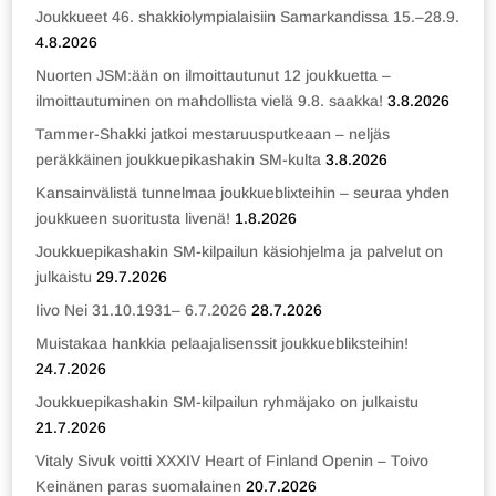
Joukkueet 46. shakkiolympialaisiin Samarkandissa 15.–28.9.
4.8.2026
Nuorten JSM:ään on ilmoittautunut 12 joukkuetta –
ilmoittautuminen on mahdollista vielä 9.8. saakka!
3.8.2026
Tammer-Shakki jatkoi mestaruusputkeaan – neljäs
peräkkäinen joukkuepikashakin SM-kulta
3.8.2026
Kansainvälistä tunnelmaa joukkueblixteihin – seuraa yhden
joukkueen suoritusta livenä!
1.8.2026
Joukkuepikashakin SM-kilpailun käsiohjelma ja palvelut on
julkaistu
29.7.2026
Iivo Nei 31.10.1931– 6.7.2026
28.7.2026
Muistakaa hankkia pelaajalisenssit joukkuebliksteihin!
24.7.2026
Joukkuepikashakin SM-kilpailun ryhmäjako on julkaistu
21.7.2026
Vitaly Sivuk voitti XXXIV Heart of Finland Openin – Toivo
Keinänen paras suomalainen
20.7.2026