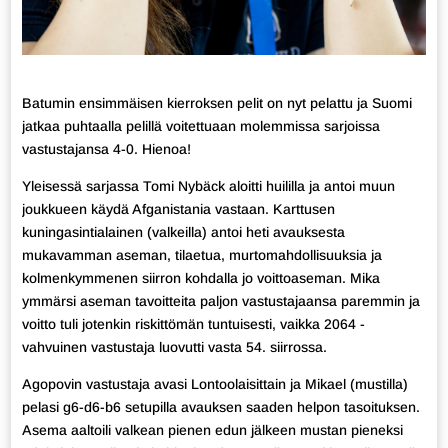
Batumin ensimmäisen kierroksen pelit on nyt pelattu ja Suomi
jatkaa puhtaalla pelillä voitettuaan molemmissa sarjoissa
vastustajansa 4-0. Hienoa!
Yleisessä sarjassa Tomi Nybäck aloitti huililla ja antoi muun
joukkueen käydä Afganistania vastaan. Karttusen
kuningasintialainen (valkeilla) antoi heti avauksesta
mukavamman aseman, tilaetua, murtomahdollisuuksia ja
kolmenkymmenen siirron kohdalla jo voittoaseman. Mika
ymmärsi aseman tavoitteita paljon vastustajaansa paremmin ja
voitto tuli jotenkin riskittömän tuntuisesti, vaikka 2064 -
vahvuinen vastustaja luovutti vasta 54. siirrossa.
Agopovin vastustaja avasi Lontoolaisittain ja Mikael (mustilla)
pelasi g6-d6-b6 setupilla avauksen saaden helpon tasoituksen.
Asema aaltoili valkean pienen edun jälkeen mustan pieneksi