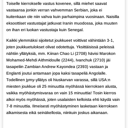
Toiselle kierrokselle vastus kovenee, sillä miehet saavat
vastaansa jonkin verran vahvemman Serbian, joka ei
kuitenkaan ole niin vahva kuin parhaimpina vuosinaan. Naisilla
eksoottiset vastustajat jatkuvat Iranin muodossa, joka muuten
on ihan eri luokan vastustaja kuin Senegal.
Kaikki ylemmäksi sijoitetut joukkueet voittivat vähintään 3-1,
joten joukkuetulokset olivat odotettuja. Yksittäisissä peleissä
nähtiin yllätyksiä, mm. Kiinan Chao Li (2708) hävisi Marokon
Mohamed-Mehdi Aithmidoulle (2244), Ivanchuk (2710) jäi
tasapeliin Zambian Andrew Kayondea (2393) vastaan ja
Englanti joutui antamaan jopa kaksi tasapeliä Angolalle.
Todellinen jymy-yllätys oli hiuskarvan varassa, sillä USA:n
miesten joukkue oli 25 minuuttia myöhässä kierroksen alusta,
vaikka myöhästymisvaraa on vain 15 minuuttia! Tosin kierros
alkoi myös myöhässä, joten usalaisten kelloista ehti käydä vain
7-8 minuuttia. Ilmeisesti myöhästyminen lasketaan kierroksen
alkamisesta eikä seinäkellosta, niinkuin joskus aikanaan.