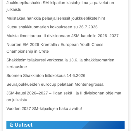
Joukkuepikashakin SM-kilpailun käsiohjelma ja palvelut on
julkaistu
Muistakaa hankkia pelaajalisenssit joukkuebliksteihin!
Kutsu shakkituomarien kokoukseen su 26.7.2026
Muista ilmoittautua III divisioonaan JSM-kaudelle 2026–2027
Nuorten EM 2026 Kreetalla / European Youth Chess
Championship in Crete
Shakkitoimitsijakurssi verkossa la 13.6. ja shakkituomarien
kertauskoe
Suomen Shakkiliiton liittokokous 14.6.2026
Seurajoukkueiden eurocup pelataan Montenegrossa
JSM-kausi 2026–2027 – liigan sekä I ja II divisioonan ohjelmat
on julkaistu
Vuoden 2027 SM-kilpailujen haku avattu!
Uutiset