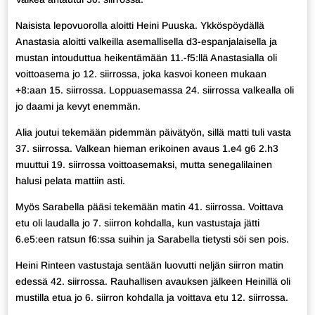
Naisista lepovuorolla aloitti Heini Puuska. Ykköspöydällä
Anastasia aloitti valkeilla asemallisella d3-espanjalaisella ja
mustan intouduttua heikentämään 11.-f5:llä Anastasialla oli
voittoasema jo 12. siirrossa, joka kasvoi koneen mukaan
+8:aan 15. siirrossa. Loppuasemassa 24. siirrossa valkealla oli
jo daami ja kevyt enemmän.
Alia joutui tekemään pidemmän päivätyön, sillä matti tuli vasta
37. siirrossa. Valkean hieman erikoinen avaus 1.e4 g6 2.h3
muuttui 19. siirrossa voittoasemaksi, mutta senegalilainen
halusi pelata mattiin asti.
Myös Sarabella pääsi tekemään matin 41. siirrossa. Voittava
etu oli laudalla jo 7. siirron kohdalla, kun vastustaja jätti
6.e5:een ratsun f6:ssa suihin ja Sarabella tietysti söi sen pois.
Heini Rinteen vastustaja sentään luovutti neljän siirron matin
edessä 42. siirrossa. Rauhallisen avauksen jälkeen Heinillä oli
mustilla etua jo 6. siirron kohdalla ja voittava etu 12. siirrossa.