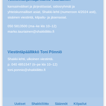
kansainväliset ja järjestöasiat, sidosryhmät ja
yhteiskunnalliset asiat, Shakki-lehti (numeroon 4/2024 asti),
sisäinen viestintä, kilpailu- ja jäsenasiat.
050 5813500 (ma–ke klo 10–12)
marko.tauriainen@shakkiliitto.fi
Viestintäpäällikkö Toni Pönniö
Shakki-lehti, ulkoinen viestintä.
p. 040 4851547 (ti–pe klo 10–12)
toni.ponnio@shakkiliitto.fi
Uutiset
Shakkiliitto
Säännöt
Kilpailut