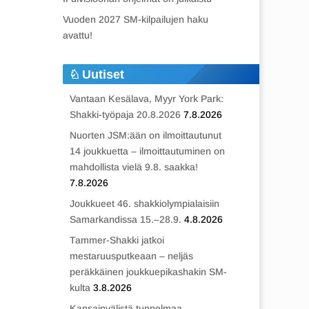
Vuoden 2027 SM-kilpailujen haku
avattu!
Uutiset
Vantaan Kesälava, Myyr York Park:
Shakki-työpaja 20.8.2026
7.8.2026
Nuorten JSM:ään on ilmoittautunut
14 joukkuetta – ilmoittautuminen on
mahdollista vielä 9.8. saakka!
7.8.2026
Joukkueet 46. shakkiolympialaisiin
Samarkandissa 15.–28.9.
4.8.2026
Tammer-Shakki jatkoi
mestaruusputkeaan – neljäs
peräkkäinen joukkuepikashakin SM-
kulta
3.8.2026
Kansainvälistä tunnelmaa