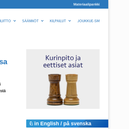
Materiaalipankki
LIITTO
SÄÄNNÖT
KILPAILUT
JOUKKUE-SM
ssa
i
istä
in English / på svenska