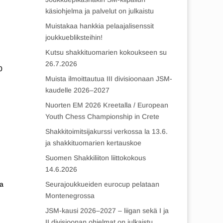
käsiohjelma ja palvelut on julkaistu
Muistakaa hankkia pelaajalisenssit
joukkuebliksteihin!
Kutsu shakkituomarien kokoukseen su
26.7.2026
0
Muista ilmoittautua III divisioonaan JSM-
kaudelle 2026–2027
Nuorten EM 2026 Kreetalla / European
Youth Chess Championship in Crete
Shakkitoimitsijakurssi verkossa la 13.6.
ja shakkituomarien kertauskoe
Suomen Shakkiliiton liittokokous
14.6.2026
Seurajoukkueiden eurocup pelataan
ja
Montenegrossa
JSM-kausi 2026–2027 – liigan sekä I ja
II divisioonan ohjelmat on julkaistu