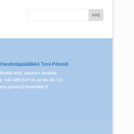
Viestintäpäällikkö Toni Pönniö
Shakki-lehti, ulkoinen viestintä.
p. 040 4851547 (ti–pe klo 10–12)
toni.ponnio@shakkiliitto.fi