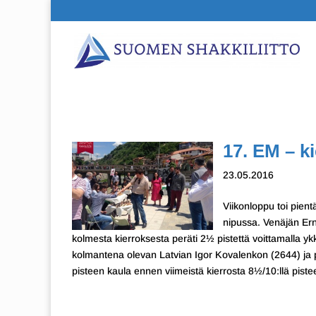
17. EM – k
23.05.2016
Viikonloppu toi pient
nipussa. Venäjän Erne
kolmesta kierroksesta peräti 2½ pistettä voittamalla y
kolmantena olevan Latvian Igor Kovalenkon (2644) ja 
pisteen kaula ennen viimeistä kierrosta 8½/10:llä pistee