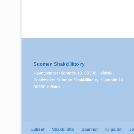
Suomen Shakkiliitto ry
Käyntiosoite: Hiomotie 10, 00380 Helsinki
Postiosoite: Suomen Shakkiliitto ry, Hiomotie 10,
00380 Helsinki
Uutiset
Shakkiliitto
Säännöt
Kilpailut
J