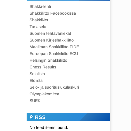
Shakki-lehti
Shakkiliitto Facebookissa
ShakkiNet
Tasaselo
Suomen tehtäväniekat
Suomen Kirjeshakkiliitto
Maailman Shakkiliitto FIDE
Euroopan Shakkiliitto ECU
Helsingin Shakkiliitto
Chess Results
Selolista
Elolista
Selo- ja suorituslukulaskuri
Olympiakomitea
SUEK
RSS
No feed items found.