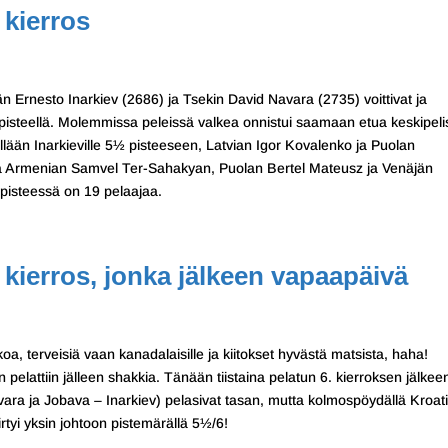
 kierros
än Ernesto Inarkiev (2686) ja Tsekin David Navara (2735) voittivat ja
/7 pisteellä. Molemmissa peleissä valkea onnistui saamaan etua keskipel
llään Inarkieville 5½ pisteeseen, Latvian Igor Kovalenko ja Puolan
ja Armenian Samvel Ter-Sahakyan, Puolan Bertel Mateusz ja Venäjän
pisteessä on 19 pelaajaa.
 kierros, jonka jälkeen vapaapäivä
oa, terveisiä vaan kanadalaisille ja kiitokset hyvästä matsista, haha!
pelattiin jälleen shakkia. Tänään tiistaina pelatun 6. kierroksen jälkee
vara ja Jobava – Inarkiev) pelasivat tasan, mutta kolmospöydällä Kroat
irtyi yksin johtoon pistemärällä 5½/6!