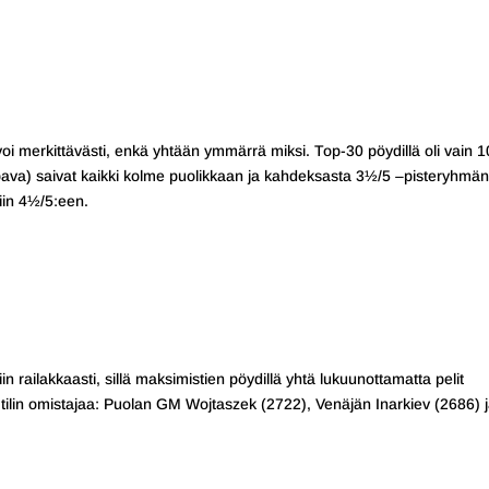
svoi merkittävästi, enkä yhtään ymmärrä miksi. Top-30 pöydillä oli vain 1
 Jobava) saivat kaikki kolme puolikkaan ja kahdeksasta 3½/5 –pisteryhmän
tiin 4½/5:een.
ltiin railakkaasti, sillä maksimistien pöydillä yhtä lukuunottamatta pelit
4 tilin omistajaa: Puolan GM Wojtaszek (2722), Venäjän Inarkiev (2686) 