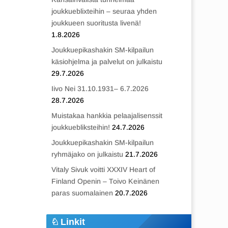
joukkueblixteihin – seuraa yhden
joukkueen suoritusta livenä!
1.8.2026
Joukkuepikashakin SM-kilpailun
käsiohjelma ja palvelut on julkaistu
29.7.2026
Iivo Nei 31.10.1931– 6.7.2026
28.7.2026
Muistakaa hankkia pelaajalisenssit
joukkuebliksteihin!
24.7.2026
Joukkuepikashakin SM-kilpailun
ryhmäjako on julkaistu
21.7.2026
Vitaly Sivuk voitti XXXIV Heart of
Finland Openin – Toivo Keinänen
paras suomalainen
20.7.2026
Linkit