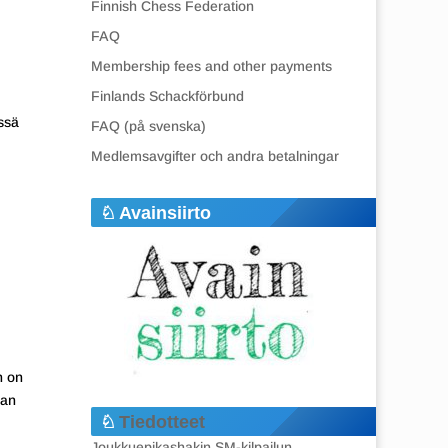
Finnish Chess Federation
FAQ
Membership fees and other payments
Finlands Schackförbund
issä
FAQ (på svenska)
Medlemsavgifter och andra betalningar
Avainsiirto
n on
ian
Tiedotteet
Joukkuepikashakin SM-kilpailun