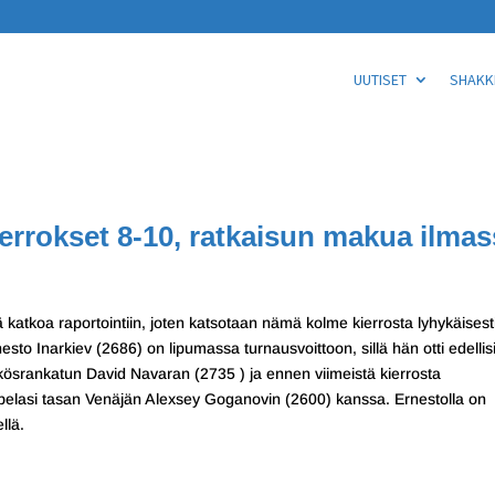
UUTISET
SHAKKI
ierrokset 8-10, ratkaisun makua ilma
ä katkoa raportointiin, joten katsotaan nämä kolme kierrosta lyhykäisest
sto Inarkiev (2686) on lipumassa turnausvoittoon, sillä hän otti edellis
kkösrankatun David Navaran (2735 ) ja ennen viimeistä kierrosta
pelasi tasan Venäjän Alexsey Goganovin (2600) kanssa. Ernestolla on
llä.