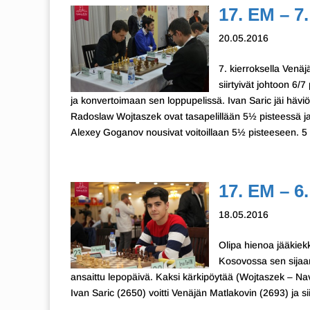
17. EM – 7.
20.05.2016
7. kierroksella Venäj
siirtyivät johtoon 6
ja konvertoimaan sen loppupelissä. Ivan Saric jäi häviö
Radoslaw Wojtaszek ovat tasapelillään 5½ pisteessä 
Alexey Goganov nousivat voitoillaan 5½ pisteeseen. 5 
17. EM – 6.
18.05.2016
Olipa hienoa jääkiekk
Kosovossa sen sijaan 
ansaittu lepopäivä. Kaksi kärkipöytää (Wojtaszek – Na
Ivan Saric (2650) voitti Venäjän Matlakovin (2693) ja si