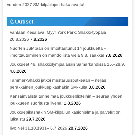
Vuoden 2027 SM-kilpailujen haku avattu!
Uutiset
Vantaan Kesälava, Myyr York Park: Shakki-työpaja
20.8.2026
7.8.2026
Nuorten JSM:ään on ilmoittautunut 14 joukkuetta –
ilmoittautuminen on mahdollista vielä 9.8. saakka!
7.8.2026
Joukkueet 46. shakkiolympialaisiin Samarkandissa 15.–28.9.
4.8.2026
Tammer-Shakki jatkoi mestaruusputkeaan – neljäs
peräkkäinen joukkuepikashakin SM-kulta
3.8.2026
Kansainvälistä tunnelmaa joukkueblixteihin – seuraa yhden
joukkueen suoritusta livenä!
1.8.2026
Joukkuepikashakin SM-kilpailun käsiohjelma ja palvelut on
julkaistu
29.7.2026
Iivo Nei 31.10.1931– 6.7.2026
28.7.2026