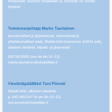
Postiosoite: Suomen Shakkiliitto ry, Hiomotie 10, 00380
Helsinki
Toiminnanjohtaja Marko Tauriainen
kansainväliset ja järjestöasiat, sidosryhmät ja
yhteiskunnalliset asiat, Shakki-lehti (numeroon 4/2024 asti),
sisäinen viestintä, kilpailu- ja jäsenasiat.
050 5813500 (ma–ke klo 10–12)
marko.tauriainen@shakkiliitto.fi
Viestintäpäällikkö Toni Pönniö
Shakki-lehti, ulkoinen viestintä.
p. 040 4851547 (ti–pe klo 10–12)
toni.ponnio@shakkiliitto.fi