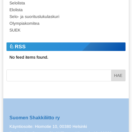
Selolista
Elolista
Selo- ja suorituslukulaskuri
Olympiakomitea
SUEK
RSS
No feed items found.
Suomen Shakkiliitto ry
Käyntiosoite: Hiomotie 10, 00380 Helsinki