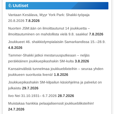
Uutiset
Vantaan Kesälava, Myyr York Park: Shakki-työpaja
20.8.2026
7.8.2026
Nuorten JSM:ään on ilmoittautunut 14 joukkuetta –
ilmoittautuminen on mahdollista vielä 9.8. saakka!
7.8.2026
Joukkueet 46. shakkiolympialaisiin Samarkandissa 15.–28.9.
4.8.2026
Tammer-Shakki jatkoi mestaruusputkeaan – neljäs
peräkkäinen joukkuepikashakin SM-kulta
3.8.2026
Kansainvälistä tunnelmaa joukkueblixteihin – seuraa yhden
joukkueen suoritusta livenä!
1.8.2026
Joukkuepikashakin SM-kilpailun käsiohjelma ja palvelut on
julkaistu
29.7.2026
Iivo Nei 31.10.1931– 6.7.2026
28.7.2026
Muistakaa hankkia pelaajalisenssit joukkuebliksteihin!
24.7.2026