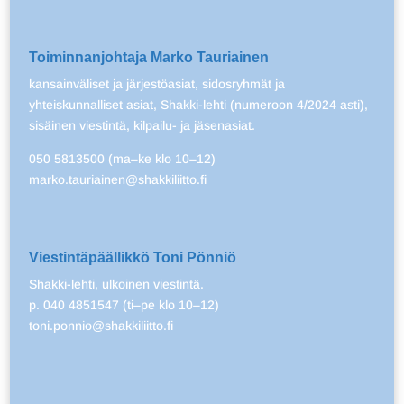
Toiminnanjohtaja Marko Tauriainen
kansainväliset ja järjestöasiat, sidosryhmät ja
yhteiskunnalliset asiat, Shakki-lehti (numeroon 4/2024 asti),
sisäinen viestintä, kilpailu- ja jäsenasiat.
050 5813500 (ma–ke klo 10–12)
marko.tauriainen@shakkiliitto.fi
Viestintäpäällikkö Toni Pönniö
Shakki-lehti, ulkoinen viestintä.
p. 040 4851547 (ti–pe klo 10–12)
toni.ponnio@shakkiliitto.fi