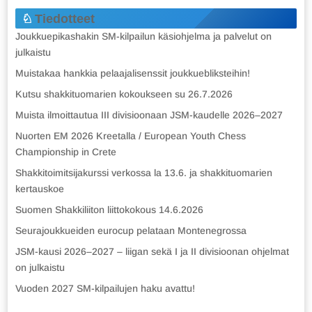
Tiedotteet
Joukkuepikashakin SM-kilpailun käsiohjelma ja palvelut on
julkaistu
Muistakaa hankkia pelaajalisenssit joukkuebliksteihin!
Kutsu shakkituomarien kokoukseen su 26.7.2026
Muista ilmoittautua III divisioonaan JSM-kaudelle 2026–2027
Nuorten EM 2026 Kreetalla / European Youth Chess
Championship in Crete
Shakkitoimitsijakurssi verkossa la 13.6. ja shakkituomarien
kertauskoe
Suomen Shakkiliiton liittokokous 14.6.2026
Seurajoukkueiden eurocup pelataan Montenegrossa
JSM-kausi 2026–2027 – liigan sekä I ja II divisioonan ohjelmat
on julkaistu
Vuoden 2027 SM-kilpailujen haku avattu!