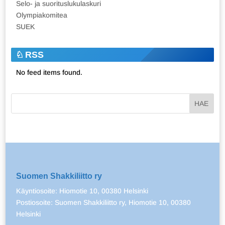
Selo- ja suorituslukulaskuri
Olympiakomitea
SUEK
RSS
No feed items found.
Suomen Shakkiliitto ry
Käyntiosoite: Hiomotie 10, 00380 Helsinki
Postiosoite: Suomen Shakkiliitto ry, Hiomotie 10, 00380
Helsinki