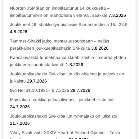
Nuorten JSM:ään on ilmoittautunut 14 joukkuetta –
ilmoittautuminen on mahdollista vielä 9.8. saakka!
7.8.2026
Joukkueet 46. shakkiolympialaisiin Samarkandissa 15.–28.9.
4.8.2026
Tammer-Shakki jatkoi mestaruusputkeaan – neljäs
peräkkäinen joukkuepikashakin SM-kulta
3.8.2026
Kansainvälistä tunnelmaa joukkueblixteihin – seuraa yhden
joukkueen suoritusta livenä!
1.8.2026
Joukkuepikashakin SM-kilpailun käsiohjelma ja palvelut on
julkaistu
29.7.2026
Iivo Nei 31.10.1931– 6.7.2026
28.7.2026
Muistakaa hankkia pelaajalisenssit joukkuebliksteihin!
24.7.2026
Joukkuepikashakin SM-kilpailun ryhmäjako on julkaistu
21.7.2026
Vitaly Sivuk voitti XXXIV Heart of Finland Openin – Toivo