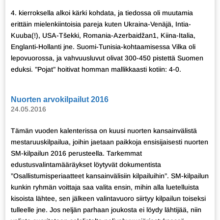
4. kierroksella alkoi kärki kohdata, ja tiedossa oli muutamia
erittäin mielenkiintoisia pareja kuten Ukraina-Venäjä, Intia-
Kuuba(!), USA-Tšekki, Romania-Azerbaidžan1, Kiina-Italia,
Englanti-Hollanti jne. Suomi-Tunisia-kohtaamisessa Vilka oli
lepovuorossa, ja vahvuusluvut olivat 300-450 pistettä Suomen
eduksi. ”Pojat” hoitivat homman mallikkaasti kotiin: 4-0.
Nuorten arvokilpailut 2016
24.05.2016
Tämän vuoden kalenterissa on kuusi nuorten kansainvälistä
mestaruuskilpailua, joihin jaetaan paikkoja ensisijaisesti nuorten
SM-kilpailun 2016 perusteella. Tarkemmat
edustusvalintamääräykset löytyvät dokumentista
”Osallistumisperiaatteet kansainvälisiin kilpailuihin”. SM-kilpailun
kunkin ryhmän voittaja saa valita ensin, mihin alla luetelluista
kisoista lähtee, sen jälkeen valintavuoro siirtyy kilpailun toiseksi
tulleelle jne. Jos neljän parhaan joukosta ei löydy lähtijää, niin