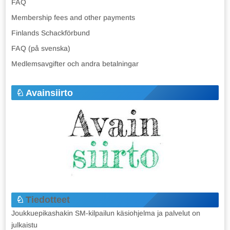
FAQ
Membership fees and other payments
Finlands Schackförbund
FAQ (på svenska)
Medlemsavgifter och andra betalningar
Avainsiirto
Tiedotteet
Joukkuepikashakin SM-kilpailun käsiohjelma ja palvelut on
julkaistu