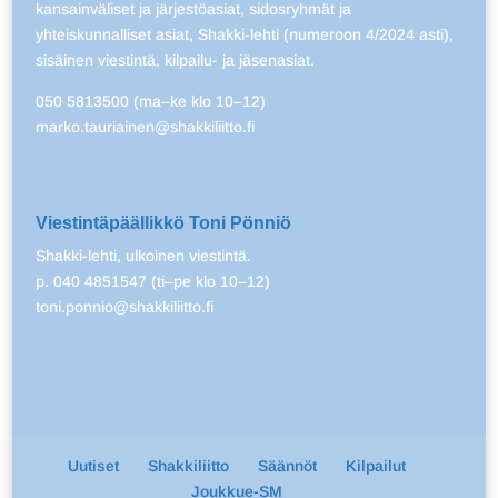
kansainväliset ja järjestöasiat, sidosryhmät ja
yhteiskunnalliset asiat, Shakki-lehti (numeroon 4/2024 asti),
sisäinen viestintä, kilpailu- ja jäsenasiat.
050 5813500 (ma–ke klo 10–12)
marko.tauriainen@shakkiliitto.fi
Viestintäpäällikkö Toni Pönniö
Shakki-lehti, ulkoinen viestintä.
p. 040 4851547 (ti–pe klo 10–12)
toni.ponnio@shakkiliitto.fi
Uutiset
Shakkiliitto
Säännöt
Kilpailut
Joukkue-SM