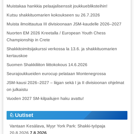
Muistakaa hankkia pelaajalisenssit joukkuebliksteihin!
Kutsu shakkituomarien kokoukseen su 26.7.2026
Muista ilmoittautua III divisioonaan JSM-kaudelle 2026–2027
Nuorten EM 2026 Kreetalla / European Youth Chess
Championship in Crete
Shakkitoimitsijakurssi verkossa la 13.6. ja shakkituomarien
kertauskoe
Suomen Shakkiliiton liittokokous 14.6.2026
Seurajoukkueiden eurocup pelataan Montenegrossa
JSM-kausi 2026–2027 – liigan sekä I ja II divisioonan ohjelmat
on julkaistu
Vuoden 2027 SM-kilpailujen haku avattu!
Uutiset
Vantaan Kesälava, Myyr York Park: Shakki-työpaja
20.8.2026
7.8.2026