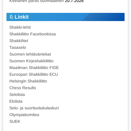
Keinänen paras suomalainen
20.7.2026
Linkit
Shakki-lehti
Shakkiliitto Facebookissa
ShakkiNet
Tasaselo
Suomen tehtäväniekat
Suomen Kirjeshakkiliitto
Maailman Shakkiliitto FIDE
Euroopan Shakkiliitto ECU
Helsingin Shakkiliitto
Chess Results
Selolista
Elolista
Selo- ja suorituslukulaskuri
Olympiakomitea
SUEK