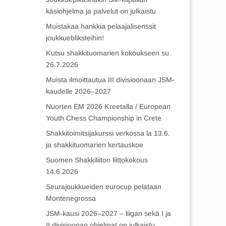
käsiohjelma ja palvelut on julkaistu
Muistakaa hankkia pelaajalisenssit
joukkuebliksteihin!
Kutsu shakkituomarien kokoukseen su
26.7.2026
Muista ilmoittautua III divisioonaan JSM-
kaudelle 2026–2027
Nuorten EM 2026 Kreetalla / European
Youth Chess Championship in Crete
Shakkitoimitsijakurssi verkossa la 13.6.
ja shakkituomarien kertauskoe
Suomen Shakkiliiton liittokokous
14.6.2026
Seurajoukkueiden eurocup pelataan
Montenegrossa
JSM-kausi 2026–2027 – liigan sekä I ja
II divisioonan ohjelmat on julkaistu