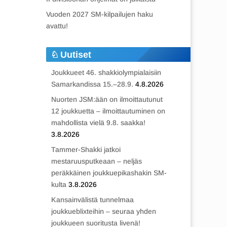
Vuoden 2027 SM-kilpailujen haku
avattu!
Uutiset
Joukkueet 46. shakkiolympialaisiin
Samarkandissa 15.–28.9.
4.8.2026
Nuorten JSM:ään on ilmoittautunut
12 joukkuetta – ilmoittautuminen on
mahdollista vielä 9.8. saakka!
3.8.2026
Tammer-Shakki jatkoi
mestaruusputkeaan – neljäs
peräkkäinen joukkuepikashakin SM-
kulta
3.8.2026
Kansainvälistä tunnelmaa
joukkueblixteihin – seuraa yhden
joukkueen suoritusta livenä!