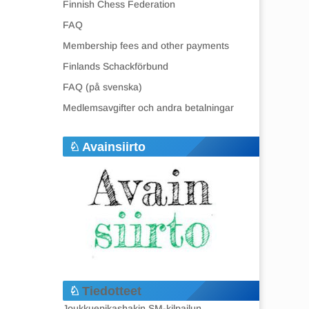
Finnish Chess Federation
FAQ
Membership fees and other payments
Finlands Schackförbund
FAQ (på svenska)
Medlemsavgifter och andra betalningar
Avainsiirto
Tiedotteet
Joukkuepikashakin SM-kilpailun