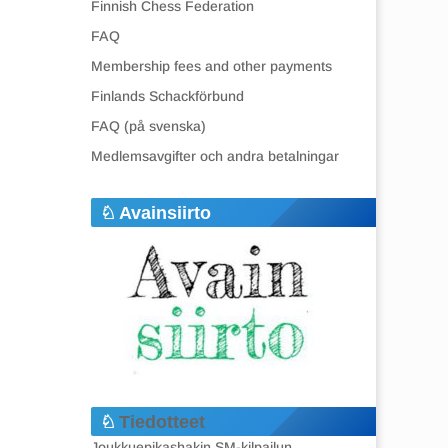
Finnish Chess Federation
FAQ
Membership fees and other payments
Finlands Schackförbund
FAQ (på svenska)
Medlemsavgifter och andra betalningar
Avainsiirto
Tiedotteet
Joukkuepikashakin SM-kilpailun