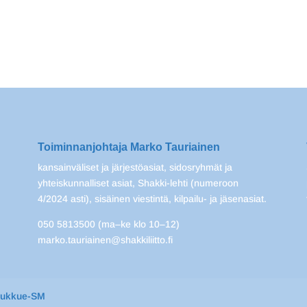
Toiminnanjohtaja Marko Tauriainen
kansainväliset ja järjestöasiat, sidosryhmät ja
yhteiskunnalliset asiat, Shakki-lehti (numeroon
4/2024 asti), sisäinen viestintä, kilpailu- ja jäsenasiat.
050 5813500 (ma–ke klo 10–12)
marko.tauriainen@shakkiliitto.fi
oukkue-SM