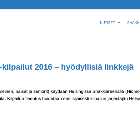
UUTISET
SHAKKI
ilpailut 2016 – hyödyllisiä linkkejä
yleinen, naiset ja seniorit) käydään Helsingissä Shakkiareenalla (Hiomo
a. Kilpailun tiedotus hoidetaan ensi sijaisesti kilpailun järjestäjän Helsi