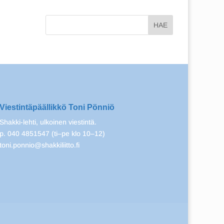
Viestintäpäällikkö Toni Pönniö
Shakki-lehti, ulkoinen viestintä.
p. 040 4851547 (ti–pe klo 10–12)
toni.ponnio@shakkiliitto.fi