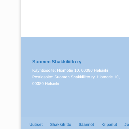
Suomen Shakkiliitto ry
Käyntiosoite: Hiomotie 10, 00380 Helsinki
Postiosoite: Suomen Shakkiliitto ry, Hiomotie 10,
00380 Helsinki
Uutiset
Shakkiliitto
Säännöt
Kilpailut
J