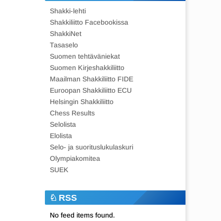
Shakki-lehti
Shakkiliitto Facebookissa
ShakkiNet
Tasaselo
Suomen tehtäväniekat
Suomen Kirjeshakkiliitto
Maailman Shakkiliitto FIDE
Euroopan Shakkiliitto ECU
Helsingin Shakkiliitto
Chess Results
Selolista
Elolista
Selo- ja suorituslukulaskuri
Olympiakomitea
SUEK
RSS
No feed items found.