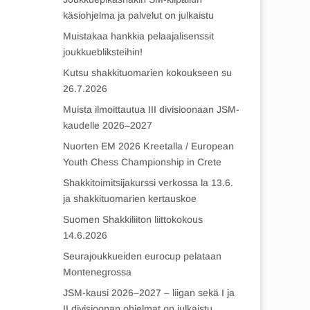
käsiohjelma ja palvelut on julkaistu
Muistakaa hankkia pelaajalisenssit
joukkuebliksteihin!
Kutsu shakkituomarien kokoukseen su
26.7.2026
Muista ilmoittautua III divisioonaan JSM-
kaudelle 2026–2027
Nuorten EM 2026 Kreetalla / European
Youth Chess Championship in Crete
Shakkitoimitsijakurssi verkossa la 13.6.
ja shakkituomarien kertauskoe
Suomen Shakkiliiton liittokokous
14.6.2026
Seurajoukkueiden eurocup pelataan
Montenegrossa
JSM-kausi 2026–2027 – liigan sekä I ja
II divisioonan ohjelmat on julkaistu