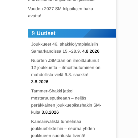
Vuoden 2027 SM-kilpailujen haku
avattu!
Uutiset
Joukkueet 46. shakkiolympialaisiin
Samarkandissa 15.–28.9.
4.8.2026
Nuorten JSM:ään on ilmoittautunut
12 joukkuetta – ilmoittautuminen on
mahdollista vielä 9.8. saakka!
3.8.2026
Tammer-Shakki jatkoi
mestaruusputkeaan – neljäs
peräkkäinen joukkuepikashakin SM-
kulta
3.8.2026
Kansainvälistä tunnelmaa
joukkueblixteihin – seuraa yhden
joukkueen suoritusta livenä!