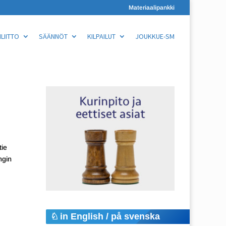
Materiaalipankki
LIITTO
SÄÄNNÖT
KILPAILUT
JOUKKUE-SM
tie
ngin
in English / på svenska